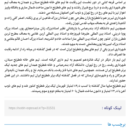
بر اساس قرعه کشی در دور نخست این رقابت ها تیم های خانه شطرنج سبلان و همدان به مصاف تیم
های شهرداری رشت و دریا برج شیراز رفتند و تیم های شطرنج دامون ساخت شمال ساری و باشگاه پاییز
اهواز نیز با تیم های رخ در رخ تهران و ذوب آهن اصفهان مسابقه می دهند.
شهرداری تبریز هم با شطرنج بازان مطرحی چون استادان بزرگ شاهین لر پری زنگنه، اصغر گلی زاده و
آناهیتا زاهدی فر به مصاف مهاب قدس تهران رفت.
همچنین تیم دانشگاه آزاد بندرعباس با بازیکنانی نظیر استادبزرگ زنان میتراحجازی پور، استاد بزرگ
پویا درینی، استاد بین المللی علیرضا فیروزجاه و استاد بین المللی آرین غلامی به مصاف مطرح ترین
شطرن بازان کشور چون استاد بین المللی سارا سادات خادم الشریعه، استاد بزرگ احسان قائم مقامی و
استاد بزرگ امیررضا پوررمضانعلی دست به مهره شدند.
شهرداری تبریز یکی از تیم های مطرح شطرنج ایران است که در فصل گذشته در میانه راه از ادامه رقابت
ها انصراف داد.
این تیم بار دیگر در لیگ شانزدهم تصمیم به تیم داری گرفته است. تیم های خانه شطرنج سبلان،
شهرداری رشت، رخ در رخ تهران، دانشگاه آزاد بندرعباس و خانه شطرنج همدان تیم های جدید لیگ
برتر شطرنج ایران هستند. همچنین تیم های دنیا فلز رشت، بانک سرمایه، نخ و رنگ همدان، تایدواتر
هرمزگان و راه و شهرسازی لرستان که در فصل گذشته لیگ برتر شطرنج ایران تیم داشتند، در این فصل
حضور ندارند.
تیم شطرنج سایپا سال گذشته با کسب ۸۴٫۵ امتیاز قهرمان لیگ برتر شطرنج کشور شد و تیم های ذوب
‌آهن با ۷۳٫۵ امتیاز و دامون ساخت شمال با ۶۰ امتیاز به مقام دوم و سوم رسیدند.
لینک کوتاه :
https://sobh-eqtesad.ir/?p=31531
برچسب ها