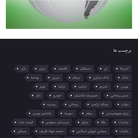
برچسب ها
آمریکا
ارز
استقلال
اقتصاد
ایران
بازار
بانک
بانک مرکزی
برجام
بنزین
بودجه
بورس
تحریم
ترامپ
ترکیه
تورم
حسن روحانی
حمیدرضا نقاشیان
خودرو
دلار
دولت
دونالد ترامپ
روحانی
روسیه
رژیم صهیونیستی
سهام
سوریه
شاخص بورس
صادرات
طلا
عراق
عربستان سعودی
قیمت نفت
مالیات
مجلس شورای اسلامی
محمد جواد ظریف
مسکن