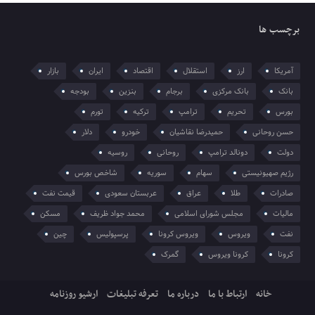
برچسب ها
آمریکا
ارز
استقلال
اقتصاد
ایران
بازار
بانک
بانک مرکزی
برجام
بنزین
بودجه
بورس
تحریم
ترامپ
ترکیه
تورم
حسن روحانی
حمیدرضا نقاشیان
خودرو
دلار
دولت
دونالد ترامپ
روحانی
روسیه
رژیم صهیونیستی
سهام
سوریه
شاخص بورس
صادرات
طلا
عراق
عربستان سعودی
قیمت نفت
مالیات
مجلس شورای اسلامی
محمد جواد ظریف
مسکن
نفت
ویروس
ویروس کرونا
پرسپولیس
چین
کرونا
کرونا ویروس
گمرک
خانه
ارتباط با ما
درباره ما
تعرفه تبلیغات
ارشیو روزنامه