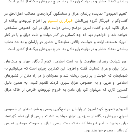
رساندن تعداد حضار و در نهایت رای دادن به اخراج نیروهای بیگانه از کشور است.
“نعیم العبودی” نماینده پارلمان عراق و سخنگوی گردان‌های عصائب اهل‌الحق در
گفت‌وگو با خبرنگار گروه بین‌الملل
خبرگزاری تسنیم
بر اخراج نیروهای بیگانه از
عراق تاکید کرد و گفت: امروز موضع رسمی دولت عراق در این خصوص مشخص
خواهد شد و خواهیم دید که چه کسانی در کنار دولت و ملت عراق و یا در کنار
آمریکا هستند. اراده و خواست واقعی نمایندگان حضور در پارلمان و به حد نصاب
رساندن تعداد حضار و در نهایت رای دادن به اخراج نیروهای بیگانه از کشور است.
وی شهادت رهبران مقاومت را به امت اسلامی، تمام آزادگان جهان و ملت‌های
عزیز ایران و عراق تسلیت گفت و افزود: این کمترین چیزی است که می‌توانیم به
شهدایمان که خونشان بر زمین ریخته شد و عمرشان را در راه دفاع از کشورهای
اسلامی و عربی و به خصوص عراق سپری کردند تقدیم کنیم، به همین دلیل
کمترین کاری که می‌توان کرد رای دادن به خروج نیروهای خارجی از خاک عراق
است .
العبودی تصریح کرد: امروز در پارلمان موضع‌گیری رسمی و شجاعانه‌ای در خصوص
اخراج نیروهای بیگانه از سرزمین عراق خواهیم داشت و پس از آن تمام گزینه‌ها
برای برخورد با این نیروها که به تمامیت ارضی عراق و حرمت مومنین تعرض
کرده‌اند ، مطرح خواهند بود.