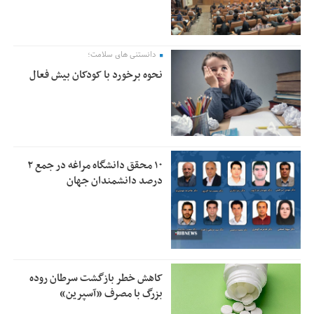
دانستنی های سلامت؛
نحوه برخورد با کودکان بیش فعال
۱۰ محقق دانشگاه مراغه در جمع ۲
درصد دانشمندان جهان
کاهش خطر بازگشت سرطان روده
بزرگ با مصرف «آسپرین»