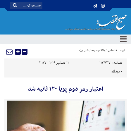
گروه :
اقتصادی
/
بانک و بیمه
/
خبر ویژه
شناسه :
113737
11 دسامبر 2019 - 11:27
0
دیدگاه
اعتبار رمز دوم پویا ۱۲۰ ثانیه شد