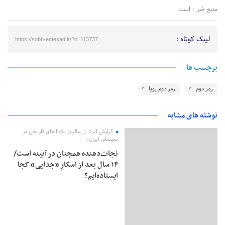
منبع خبر : ایسنا
لینک کوتاه :
https://sobh-eqtesad.ir/?p=113737
برچسب ها
رمز دوم
رمز دوم پویا
نوشته های مشابه
گزارش ایرنا از سالروز یک اتفاق تاریخی در
سینمای ایران؛
نجات‌دهنده‌ همچنان در آیینه است/
۱۴ سال بعد از اسکارِ «جدایی» کجا
ایستاده‌ایم؟