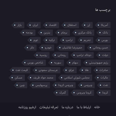
برچسب ها
آمریکا
ارز
استقلال
اقتصاد
ایران
بازار
بانک
بانک مرکزی
برجام
بنزین
بودجه
بورس
تحریم
ترامپ
ترکیه
تورم
حسن روحانی
حمیدرضا نقاشیان
خودرو
دلار
دولت
دونالد ترامپ
روحانی
روسیه
رژیم صهیونیستی
سهام
سوریه
شاخص بورس
صادرات
طلا
عراق
عربستان سعودی
قیمت نفت
مالیات
مجلس شورای اسلامی
محمد جواد ظریف
مسکن
نفت
ویروس
ویروس کرونا
پرسپولیس
چین
کرونا
کرونا ویروس
گمرک
خانه
ارتباط با ما
درباره ما
تعرفه تبلیغات
ارشیو روزنامه