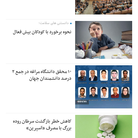
دانستنی های سلامت؛
نحوه برخورد با کودکان بیش فعال
۱۰ محقق دانشگاه مراغه در جمع ۲
درصد دانشمندان جهان
کاهش خطر بازگشت سرطان روده
بزرگ با مصرف «آسپرین»