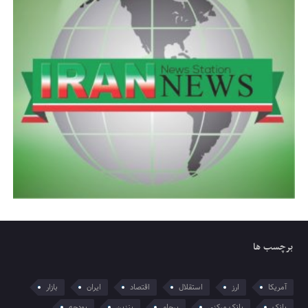
برچسب ها
آمریکا
ارز
استقلال
اقتصاد
ایران
بازار
بانک
بانک مرکزی
برجام
بنزین
بودجه