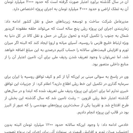
آن در سال گذشته برآورد اعتبار صورت گرفته است که حدود ۲۰۰۰ میلیارد تومان
آن به تملک اراضی و حدود ۴۰۰۰ میلیارد تومان به اجرای پروژه اختصاص دارد.
مدیرعامل شرکت ساخت و توسعه زیربناهای حمل و نقل کشور ادامه داد:
زمان‌بندی اجرای این پروژه ریلی پنج ساله است که می‌تواند حلقه مفقوده کریدور
شمال به جنوب را تکمیل کرده و تحول بزرگی در حمل و نقل کالا در کل دنیا به
ویژه ارتباط خلیج فارس با روسیه، آسیای میانه و اروپا ایجاد کند که البته اگر میزان
تورم و افزایش قیمت‌های سالانه را حساب کنیم درصدی به این مبلغ اضافه خواهد
شد، اما نمی‌توان با وجود تعریف شدن ردیف ملی برای آن، تامین اعتبار آن را از
منابع داخلی متصور بود.
وی در پاسخ به سوالی مبنی بر این‌که آیا از کم و کیف توافق روسیه با ایران برای
سرمایه‌ گذاری در تکمیل این خط ریلی اطلاع دارید؟ اعلام کرد: از جزییات این توافق
خبری ندارم اما برای اجرای این پروژه ردیف ملی تعریف شده که ابتدا و در سال‌های
گذشته اعتبار خط ریلی قزوین – رشت تامین شد که سال گذشته این بخش از
طرح افتتاح شد و تقریبا یکی از سخت‌ترین پروژه‌های مهندسی را که عبور از البرز
بود در قالب این پروژه انجام دادیم.
خادمی ادامه داد: با وجود این‌که سالانه حدود ۱۲۰۰ میلیارد تومان البته بدون
احتساب میزان تورم و افزایش قیمت در سنوات آتی برای اجرای این پروژه تصویب