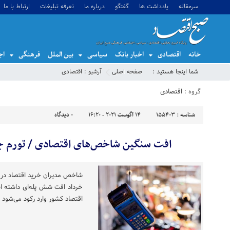
سرمقاله
یادداشت ها
گفتگو
درباره ما
تعرفه تبلیغات
ارتباط با ما
خانه
اقتصادی
اخبار بانک
سیاسی
بین الملل
فرهنگی
اج
شما اینجا هستید :
صفحه اصلی
آرشیو :
اقتصادی
گروه :
اقتصادی
شناسه :
155403
14 آگوست 2021 - 16:20
0
دیدگاه
افت سنگین شاخص‌های اقتصادی / تورم ج
خرداد افت شش پله‌ای داشته ا
اقتصاد کشور وارد رکود می‌شود و