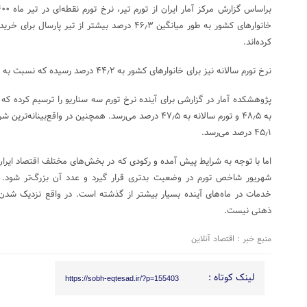
خانوارهای کشور به طور میانگین ۴۶٫۳ درصد بیشتر از 
کرده‌اند.
نرخ تورم سالانه نیز برای خانوارهای کشور به ۴۴٫۲ درصد رسیده که نسبت به خرداد افت ۱٫۲ درصدی داشته است.
پژوهشکده آمار در گزارشی برای آینده نرخ تورم سه سناریو را ترسیم کرده که 
۴۵٫۱ درصد می‌رسد.
اما با توجه به شرایط پیش آمده و رکودی که در بخش‌های مختلف اقتصاد ایران 
شهریور شاخص تورم در وضعیت بدتری قرار گیرد و عدد آن بزرگ‌تر شود. ی
ذهنی نیست.
منبع خبر : اقتصاد آنلاین
لینک کوتاه :
https://sobh-eqtesad.ir/?p=155403