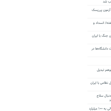
یب شد
 آزمون پرریسک
ته/ انسداد و
 جنگ با ایران
 دانشگاه‌ها در
توهم تبدیل
 نظامی با ایران
دنبال سلاح
د
آستانه الزام به دریافت صورت های مالی به ۱۰۰ میلیارد