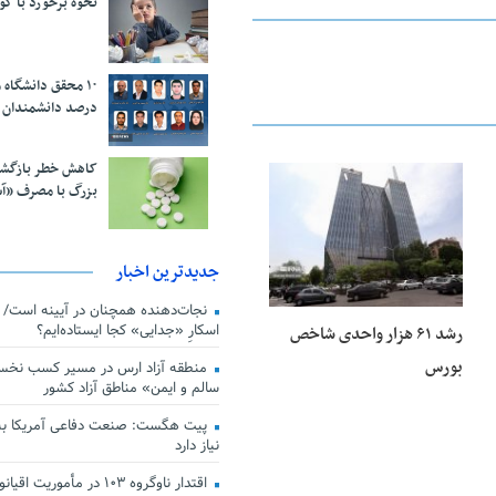
نحوه برخورد با ک
درصد دانشمندان 
کاهش خطر بازگش
بزرگ با مصرف «آ
25 فوریه 2026
جدیدترین اخبار
اسکارِ «جدایی» کجا ایستاده‌ایم؟
رشد ۶۱ هزار واحدی شاخص
بورس
منطقه آزاد ارس در مسیر کسب نخس
سالم و ایمن» مناطق آزاد کشور
پیت هگست: صنعت دفاعی آمریکا به
نیاز دارد