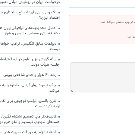
درخواست ایران در رزمایش میلان تصو
تک‌نرخی‌سازی ارز؛ اصلاح ساختاری یا
اقتصاد ایران؟
 در وب منتشر خواهد شد.
اعمال محدودیت‌های ترافیکی پایان هف
یکطرفه‌سازی مقطعی چالوس و هراز
هد شد.
دیپلمات سابق انگلیس:‌ ترامپ خواهان
نیست
ارائه گزارش وزیر علوم درباره اعتراضات
جلسه هیأت دولت
رشد ۶۱ هزار واحدی شاخص بورس
چگونه مواد روان‌گردان، خاطره را به 
می‌کند
فارن پالسی: ترامپ توجیهی برای تقابل
ارایه نکرده است
قالیباف:ترامپ تصمیم اشتباه نگیرد/ 
هسته‌ای نبودیم، نیستیم و نخواهیم بو