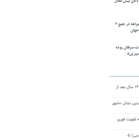
ودکان بیش فعال
۱۰ محقق دانشگاه مراغه در جمع ۲
جهان
ت سرطان روده
سپرین»
نجات‌دهنده‌ همچنان در آیینه است/ ۱۴ سال بعد از
تین نشان «شهر
 تقویت فوری
اقتدار ناوگروه ۱۰۳ در مأموریت‌ اقیانوسی/ ۵