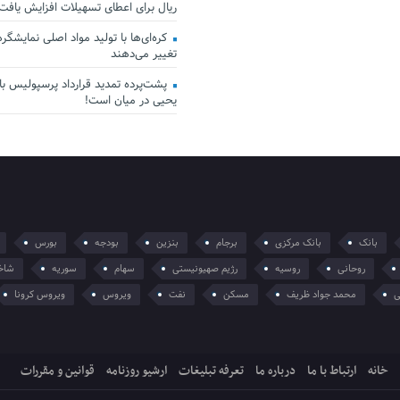
ریال برای اعطای تسهیلات افزایش یافت
کره‌ای‌ها با تولید مواد اصلی نمایشگرها 
تغییر می‌دهند
پشت‌پرده تمدید قرارداد پرسپولیس با 
یحیی در میان است!
بانک
بانک مرکزی
برجام
بنزین
بودجه
بورس
روحانی
روسیه
رژیم صهیونیستی
سهام
سوریه
شاخ
ی
محمد جواد ظریف
مسکن
نفت
ویروس
ویروس کرونا
خانه
ارتباط با ما
درباره ما
تعرفه تبلیغات
ارشیو روزنامه
قوانین و مقررات