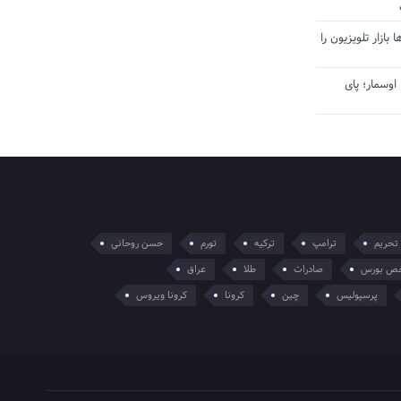
بازار تلویزیون را
اوسمار؛ پای
تحریم
ترامپ
ترکیه
تورم
حسن روحانی
ص بورس
صادرات
طلا
عراق
پرسپولیس
چین
کرونا
کرونا ویروس