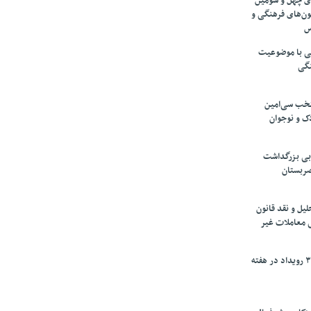
های چهل و سومین
ون‌های فرهنگی و
س
لمی با موضوعیت
نگی
تخب سی‌امین
ک و نوجوان
بی بزرگداشت
صربستان
یل و نقد قانون
ی معاملات غیر
برگزاری بیش از ۳۰۰ رویداد در هفته