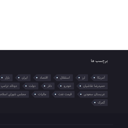
برچسب ها
آمریکا
ارز
استقلال
اقتصاد
ایران
بازار
حمیدرضا نقاشیان
خودرو
دلار
دولت
دونالد ترامپ
عربستان سعودی
قیمت نفت
مالیات
مجلس شورای اسلام
گمرک