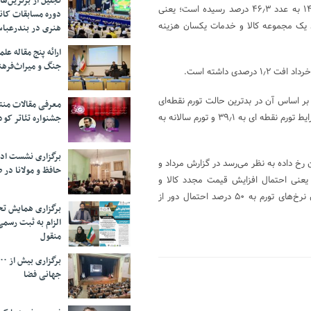
تجلیل از بر‌ترین‌
براساس گزارش مرکز آمار ایران از تورم تیر، نرخ تورم نقطه‌ای در تیر ماه ۱۴۰۰ به عدد ۴۶٫۳ درصد رسیده است؛ یعنی
دوره مسابقات کان
تیر پارسال برای خرید یک مجموعه کالا و خدمات یکسان هزینه
هنری در بندرعبا
ارائه پنج مقاله ع
جنگ و میراث‌فره
بر اساس آن در بدترین حالت تورم نقطه‌ای
معرفی مقالات من
به ۴۸٫۵ و تورم سالانه به ۴۷٫۵ درصد می‌رسد. همچنین در واقع‌بینانه‌ترین شرایط تورم نقطه ای به ۳۹٫۱ و تورم سالانه به
جشنواره تئاتر کود
برگزاری نشست اد
رخ داده به نظر می‌رسد در گزارش مرداد و
حافظ و مولانا در 
عنی احتمال افزایش قیمت‌ مجدد کالا و
خدمات در ماه‌های آینده بسیار بیشتر از گذشته است. در واقع نزدیک شدن نرخ‌های تورم به ۵۰ درصد احتمال دور از
برگزاری همایش تحل
الزام به ثبت رسم
منقول
جهانی فضا