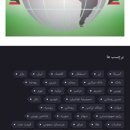
برچسب ها
آمریکا
ارز
استقلال
اقتصاد
ایران
بازار
بانک
بانک مرکزی
برجام
بنزین
بودجه
بورس
تحریم
ترامپ
ترکیه
تورم
حسن روحانی
حمیدرضا نقاشیان
خودرو
دلار
دولت
دونالد ترامپ
روحانی
روسیه
رژیم صهیونیستی
سهام
سوریه
شاخص بورس
صادرات
طلا
عراق
عربستان سعودی
قیمت نفت