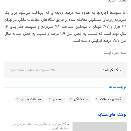
داشته است.
اما متوسط اجاره‌بها به علاوه سه درصد ودیعه‌ای که پرداخت می‌شود برای یک
مترمربع زیربنای مسکونی معامله شده از طریق بنگاه‌های معاملات ملکی در تهران
۳۴ هزار و ۳۰۷ تومان با میانگین مساحت ۷۸ مترمربع و متوسط عمر بنای ۱۴
سال بوده است که نسبت به فصل قبل ۱.۹ درصد و نسبت به فصل مشابه سال
قبل ۲۱.۷ درصد افزایش داشته است.
منبع خبر : ایسنا
لینک کوتاه :
https://sobh-eqtesad.ir/?p=95237
برچسب ها
بنگاه‌های معاملات
خنه کلنگی
مسکن
معاملات مسکن
نوشته های مشابه
گزارش ایرنا از سالروز یک اتفاق تاریخی در
سینمای ایران؛