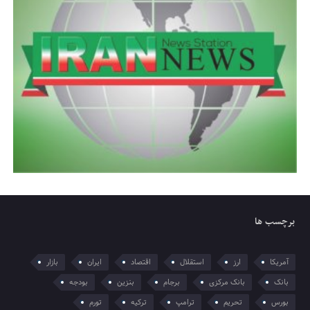
برچسب ها
آمریکا
ارز
استقلال
اقتصاد
ایران
بازار
بانک
بانک مرکزی
برجام
بنزین
بودجه
بورس
تحریم
ترامپ
ترکیه
تورم