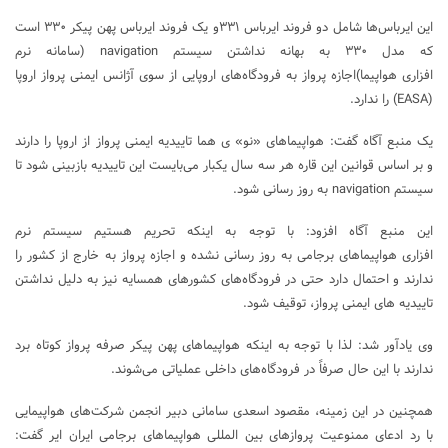
این ایرباس‌ها شامل دو فروند ایرباس ۳۳۱و یک فروند ایرباس پهن پیکر ۳۳۰ است
که مدل ۳۳۰ به بهانه نداشتن سیستم navigation (سامانه نرم
افزاری هواپیما)اجازه پرواز به فرودگاه‌های اروپایی از سوی آژانس ایمنی پرواز اروپا
(EASA) را ندارد.
یک منبع آگاه گفت: هواپیماهای «نو» ی هما تاییدیه ایمنی پرواز از اروپا را دارند
و بر اساس قوانین این قاره هر سه سال یکبار می‌بایست این تاییدیه بازبینی شود تا
سیستم navigation به روز رسانی شود.
این منبع آگاه افزود: با توجه به اینکه تحریم هستیم سیستم نرم
افزاری هواپیماهای برجامی به روز رسانی نشده و اجازه پرواز به خارج از کشور را
ندارند و احتمال دارد حتی در فرودگاه‌های کشورهای همسایه نیز به دلیل نداشتن
تاییدیه های ایمنی پرواز، توقیف شود.
وی یادآور شد: لذا با توجه به اینکه هواپیماهای پهن پیکر صرفه پرواز کوتاه برد
ندارند با این حال صرفاً در فرودگاه‌های داخلی عملیاتی می‌شوند.
همچنین در این زمینه، مقصود اسعدی سامانی دبیر انجمن شرکت‌های هواپیمایی
با رد ادعای ممنوعیت پروازهای بین المللی هواپیماهای برجامی ایران ایر گفت: