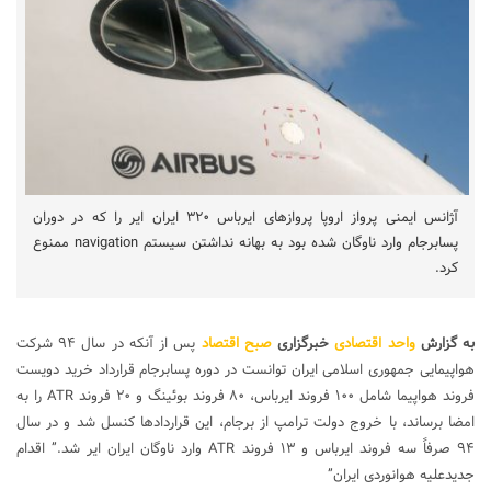
آژانس ایمنی پرواز اروپا پروازهای ایرباس ۳۲۰ ایران ایر را که در دوران
پسابرجام وارد ناوگان شده بود به بهانه نداشتن سیستم navigation ممنوع
کرد.
به گزارش
واحد اقتصادی
خبرگزاری
صبح اقتصاد
پس از آنکه در سال ۹۴ شرکت
هواپیمایی جمهوری اسلامی ایران توانست در دوره پسابرجام قرارداد خرید دویست
فروند هواپیما شامل ۱۰۰ فروند ایرباس، ۸۰ فروند بوئینگ و ۲۰ فروند ATR را به
امضا برساند، با خروج دولت ترامپ از برجام، این قراردادها کنسل شد و در سال
۹۴ صرفاً سه فروند ایرباس و ۱۳ فروند ATR وارد ناوگان ایران ایر شد.” اقدام
جدیدعلیه هوانوردی ایران”