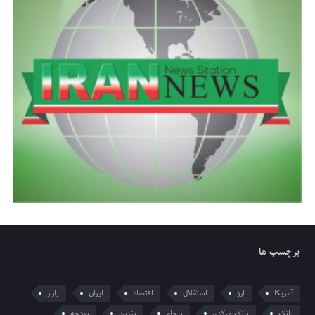
برچسب ها
آمریکا
ارز
استقلال
اقتصاد
ایران
بازار
بانک
بانک مرکزی
برجام
بنزین
بودجه