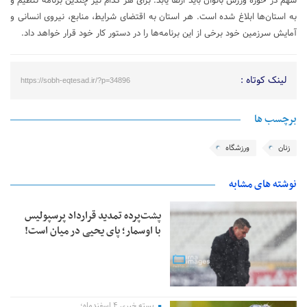
سهم در حوزه ورزش بانوان باید ارتقا یابد. برای هر کدام نیز چندین برنامه تنظیم و
به استان‌ها ابلاغ شده است. هر استان به اقتضای شرایط، منابع، نیروی انسانی و
آمایش سرزمین خود برخی از این برنامه‌ها را در دستور کار خود قرار خواهد داد.
لینک کوتاه :
https://sobh-eqtesad.ir/?p=34896
برچسب ها
زنان
ورزشگاه
نوشته های مشابه
پشت‌پرده تمدید قرارداد پرسپولیس
با اوسمار؛ پای یحیی در میان است!
بسته خبری ۴ اسفندماه؛