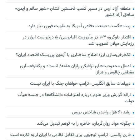
منطقه آزاد ارس در مسیر کسب نخستین نشان «شهر سالم و ایمن»
مناطق آزاد کشور
پیت هگست: صنعت دفاعی آمریکا به تقویت فوری نیاز دارد
اقتدار ناوگروه ۱۰۳ در مأموریت‌ اقیانوسی/ ۵ درخواست ایران در
رزمایش میلان تصویب شد
تک‌نرخی‌سازی ارز؛ اصلاح ساختاری یا آزمون پرریسک اقتصاد ایران؟
اعمال محدودیت‌های ترافیکی پایان هفته/ انسداد و یکطرفه‌سازی
مقطعی چالوس و هراز
دیپلمات سابق انگلیس:‌ ترامپ خواهان جنگ با ایران نیست
ارائه گزارش وزیر علوم درباره اعتراضات دانشگاه‌ها در جلسه هیأت
دولت
رشد ۶۱ هزار واحدی شاخص بورس
چگونه مواد روان‌گردان، خاطره را به توهم تبدیل می‌کند
فارن پالسی: ترامپ توجیهی برای تقابل نظامی با ایران ارایه نکرده است