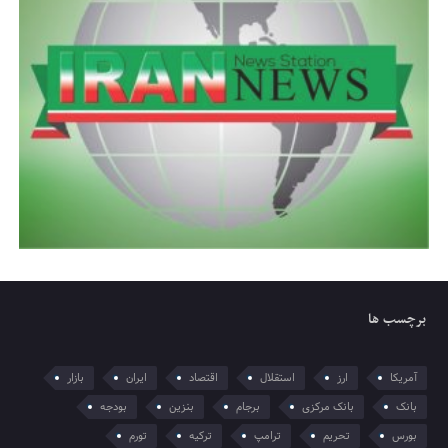
برچسب ها
آمریکا
ارز
استقلال
اقتصاد
ایران
بازار
بانک
بانک مرکزی
برجام
بنزین
بودجه
بورس
تحریم
ترامپ
ترکیه
تورم