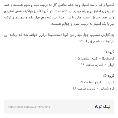
کلمبیا و غنا با سه امتیاز و به حکم تفاضل گل به ترتیب دوم و سوم هستند و هند
نیز بدون امتیاز روی پله چهارم ایستاده است. در گروه B نیز پاراگوئه شش امتیازی
و در صدر جدول است، مالی با سه امتیاز در رتبه دوم قرار دارد و نیوزلند و ترکیه
نیز با یک امتیاز به ترتیب سوم و چهارم هستند.
به گزارش تسنیم، چهار دیدار نیز فردا (سه‌شنبه) برگزار خواهد شد که برنامه این
دیدارها به شرح زیر است:
گروه C:
کاستاریکا – گینه، ساعت ۱۵
ایران – آلمان، ساعت ۱۸
گروه D:
اسپانیا – نیجر، ساعت ۱۵
کره شمالی – برزیل، ساعت ۱۸
لینک کوتاه :
https://sobh-eqtesad.ir/?p=34541