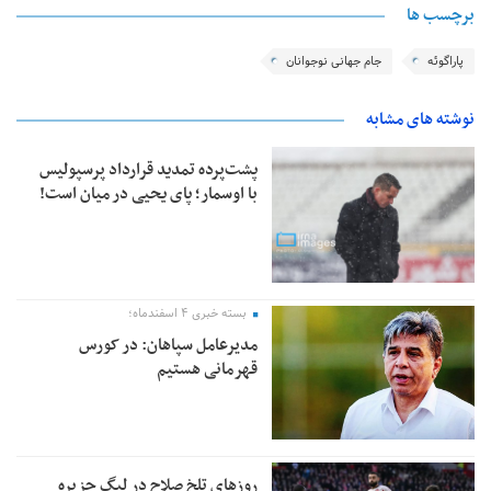
برچسب ها
پاراگوئه
جام جهانی نوجوانان
نوشته های مشابه
پشت‌پرده تمدید قرارداد پرسپولیس
با اوسمار؛ پای یحیی در میان است!
بسته خبری ۴ اسفندماه؛
مدیرعامل سپاهان: در کورس
قهرمانی هستیم
روزهای تلخ صلاح در لیگ جزیره