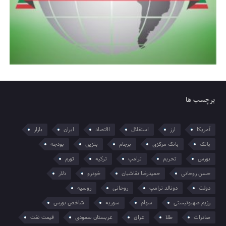
برچسب ها
آمریکا
ارز
استقلال
اقتصاد
ایران
بازار
بانک
بانک مرکزی
برجام
بنزین
بودجه
بورس
تحریم
ترامپ
ترکیه
تورم
حسن روحانی
حمیدرضا نقاشیان
خودرو
دلار
دولت
دونالد ترامپ
روحانی
روسیه
رژیم صهیونیستی
سهام
سوریه
شاخص بورس
صادرات
طلا
عراق
عربستان سعودی
قیمت نفت