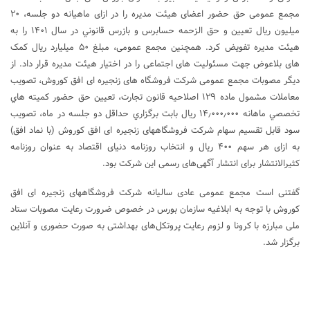
‏مجمع عمومی حق حضور اعضای هیئت مدیره را در ازای ماهیانه دو جلسه، ۲۰
میلیون ریال تعیین و حق الزحمه حسابرس و بازرس قانوني در سال ۱۴۰۱ را به
هيئت مديره تفويض کرد. همچنین مجمع عمومی، مبلغ ۵۰ میلیارد ریال کمک
های بلاعوض جهت مسئولیت های اجتماعی را در اختيار هيئت مديره قرار داد. از
دیگر مصوبات مجمع عمومی شرکت فروشگاه های زنجیره ای افق کوروش، تصویب
معاملات مشمول ماده ۱۲۹ اصلاحيه قانون تجارت، تعیین حق حضور کميته هاي
تخصصي ماهانه ۱۴٫۰۰۰٫۰۰۰ ريال بابت برگزاري حداقل دو جلسه در ماه، تصویب
سود قابل تقسیم سهام شرکت فروشگاههای زنجیره ای افق کوروش (با نماد افق)
به ازای هر سهم ۴۰۰ ریال و انتخاب روزنامه دنیای اقتصاد به عنوان روزنامه
‏کثیرالانتشار برای انتشار آگهی‌های رسمی این شرکت بود.
گفتنی است مجمع عمومی عادی سالیانه شرکت فروشگاههای زنجیره ای افق
کوروش با توجه به ابلاغیه سازمان بورس در خصوص ضرورت رعایت مصوبات ستاد
ملی مبارزه با کرونا و لزوم ‏رعایت پروتکل‌های بهداشتی به صورت حضوری و آنلاین
برگزار شد. ‏