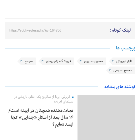
لینک کوتاه :
https://sobh-eqtesad.ir/?p=164756
برچسب ها
افق کوروش
حسین صبوری
فروشگاه زنجیره‌ای
مجمع
مجمع عمومی
نوشته های مشابه
گزارش ایرنا از سالروز یک اتفاق تاریخی در
سینمای ایران؛
نجات‌دهنده‌ همچنان در آیینه است/
۱۴ سال بعد از اسکارِ «جدایی» کجا
ایستاده‌ایم؟