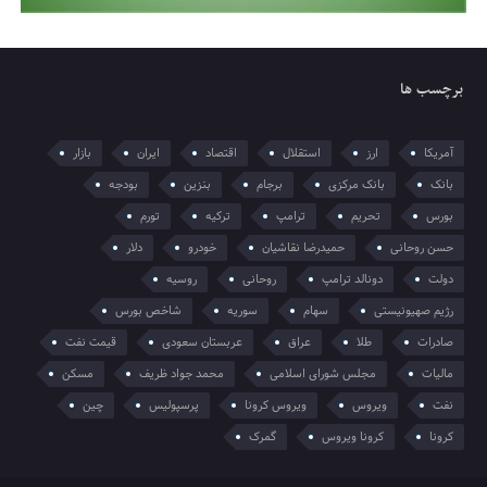
برچسب ها
آمریکا
ارز
استقلال
اقتصاد
ایران
بازار
بانک
بانک مرکزی
برجام
بنزین
بودجه
بورس
تحریم
ترامپ
ترکیه
تورم
حسن روحانی
حمیدرضا نقاشیان
خودرو
دلار
دولت
دونالد ترامپ
روحانی
روسیه
رژیم صهیونیستی
سهام
سوریه
شاخص بورس
صادرات
طلا
عراق
عربستان سعودی
قیمت نفت
مالیات
مجلس شورای اسلامی
محمد جواد ظریف
مسکن
نفت
ویروس
ویروس کرونا
پرسپولیس
چین
کرونا
کرونا ویروس
گمرک