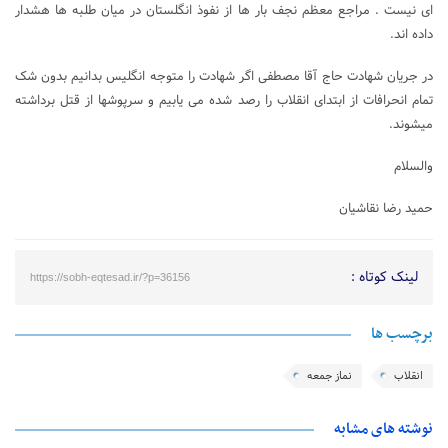
ای نیست . مراجع معظم نجف بار ها از نفوذ انگلستان در میان طلبه ها هشدار
داده اند.
در جریان شهادت حاج آقا مصطفی اگر شهادت را متوجه انگلیس بدانیم بدون شک
تمام انحرافات از ابتدای انقلاب را رصد شده می یابیم و سرپوشها از قتل برداشته
میشوند.
والسلام
حمید رضا نقاشیان
لینک کوتاه :
https://sobh-eqtesad.ir/?p=36156
برچسب ها
انقلاب
نماز جمعه
نوشته های مشابه