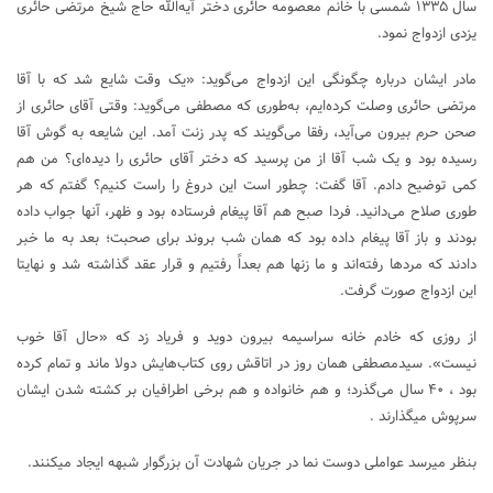
سال ۱۳۳۵ شمسی با خانم معصومه حائری دختر آیه‌الله حاج شیخ مرتضی حائری
یزدی ازدواج نمود.
مادر ایشان درباره چگونگی این ازدواج می‌گوید: «یک وقت شایع شد که با آقا
مرتضی حائری وصلت کرده‌ایم‌، به‌طوری که مصطفی می‌گوید: وقتی آقای حائری از
صحن حرم بیرون می‌آید، رفقا می‌گویند که پدر زنت آمد. این شایعه به گوش آقا
رسیده بود و یک شب آقا از من پرسید که دختر آقای حائری را دیده‌ای‌؟ من هم
کمی توضیح دادم‌. آقا گفت‌: چطور است این دروغ را راست کنیم‌؟ گفتم که هر
طوری صلاح می‌دانید. فردا صبح هم آقا پیغام فرستاده بود و ظهر، آنها جواب داده
بودند و باز آقا پیغام داده بود که همان شب بروند برای صحبت‌؛ بعد به ما خبر
دادند که مردها رفته‌اند و ما زنها هم بعداً رفتیم و قرار عقد گذاشته شد و نهایتا
این ازدواج صورت گرفت.
از روزی که خادم خانه سراسیمه بیرون دوید و فریاد زد که «حال آقا خوب
نیست». سیدمصطفی همان روز در اتاقش روی کتاب‌هایش دولا ماند و تمام کرده
بود ، ۴۰ سال می‌گذرد؛ و هم خانواده و هم برخی اطرافیان بر کشته شدن ایشان
سرپوش میگذارند .
بنظر میرسد عواملی دوست نما در جریان شهادت آن بزرگوار شبهه ایجاد میکنند.