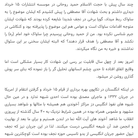
چند سال پیش با حجت الاسلام حمید روحانی در موسسه انتشارات ۱۵ خرداد
دیداری داشتم و بحث شهادت آقا مصطفی را پیش کشیدم که ایشان موضوع را به
ساواک ربط میداد، گویا برخی در نجف شدیدا شایعه کرده بودند که شهادت ایشان
متوجه اقدامات ساواک است و عوامی هم این موضوع را پذیرفته بود و کنکاشی در
جرم شناسی نکرده بود. من از حمید روحانی پرسیدم چرا ساواک خود امام (ره) را
نکشد و آقا مصطفی را هدف قرار دهند؟ که البته ایشان سخنی بر این سئوال
نداشتند و خیره به من نگاه میکردند.
امروز بعد از چهل سال قابلیت بر رسی این شهادت کار بسیار مشکلی است اما
وقایع اتفاق افتاده تا حدی چشم انسانهای تحلیل گر را باز نموده که بنای سر پوش
گذاری روشن تر میشود.
در اینکه انگلستان در تکاپوی بهره برداری از قیام ۱۵ خرداد و گرفتن انتقام از امریکا
در جریان ۱۳۳۲ و ماجرای مصدق بوده است احدی شبهه ندارد و در عین حال
شیوه های نفوذ انگلیس دز مراکز آخوندی هم همیشه با مثالها و شواهد بسیاری
مشهود و ملموس همراه بوده در همین شرایط نزدیک به ۴۰ سال گذشته از پیروزی
انقلاب ما شاهد آخوند های آیت الله نما در لندن هستیم و برای ما بعد از بهاییت
و انجمن ضد آن شیعه انگلیسی درست میکنند. لذا در این جریان نیز که نجف
تیول حضور جریان انگلیسی از بدو تاسیس حوزه نجف بوده است کوچکترین شبهه