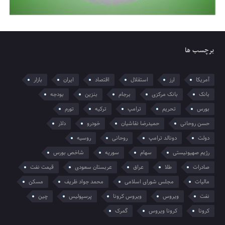
برچسب ها
آمریکا
ارز
استقلال
اقتصاد
ایران
بازار
بانک
بانک مرکزی
برجام
بنزین
بودجه
بورس
تحریم
ترامپ
ترکیه
تورم
حسن روحانی
حمیدرضا نقاشیان
خودرو
دلار
دولت
دونالد ترامپ
روحانی
روسیه
رژیم صهیونیستی
سهام
سوریه
شاخص بورس
صادرات
طلا
عراق
عربستان سعودی
قیمت نفت
مالیات
مجلس شورای اسلامی
محمد جواد ظریف
مسکن
نفت
ویروس
ویروس کرونا
پرسپولیس
چین
کرونا
کرونا ویروس
گمرک