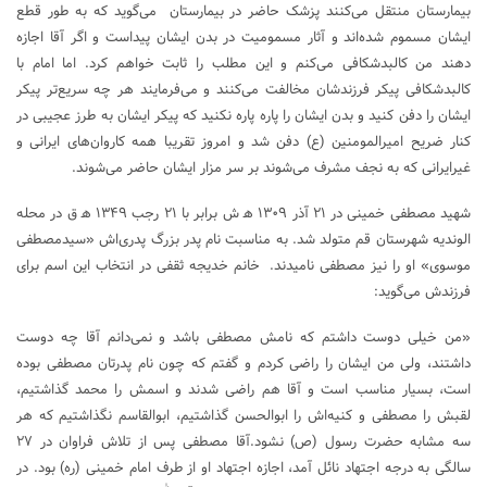
بیمارستان منتقل می‌کنند پزشک حاضر در بیمارستان می‌گوید که به طور قطع
ایشان مسموم شده‌اند و آثار مسمومیت در بدن ایشان پیداست و اگر آقا اجازه
دهند من کالبدشکافی می‌کنم و این مطلب را ثابت خواهم کرد. اما امام با
کالبدشکافی پیکر فرزندشان مخالفت می‌کنند و می‌فرمایند هر چه سریع‌تر پیکر
ایشان را دفن کنید و بدن ایشان را پاره پاره نکنید که پیکر ایشان به طرز عجیبی در
کنار ضریح امیرالمومنین (ع) دفن شد و امروز تقریبا همه کاروان‌های ایرانی و
غیرایرانی که به نجف مشرف می‌شوند بر سر مزار ایشان حاضر می‌شوند.
‌شهید مصطفی خمینی‌ در ۲۱ آذر ۱۳۰۹ ه‍ ش برابر با ۲۱ رجب ۱۳۴۹ ه‍ ق در محله
الوندیه شهرستان قم متولد شد. به مناسبت نام پدر بزرگ پدری‌اش «سیدمصطفی
موسوی‌» او را نیز مصطفی نامیدند. خانم خدیجه ثقفی در انتخاب این اسم برای
فرزندش می‌گوید:
«من خیلی دوست داشتم که نامش مصطفی باشد و نمی‌دانم آقا چه دوست
داشتند، ولی من ایشان را راضی کردم و گفتم که چون نام پدرتان مصطفی بوده
است‌، بسیار مناسب است و آقا هم راضی شدند و اسمش را محمد گذاشتیم‌،
لقبش را مصطفی و کنیه‌اش را ابوالحسن گذاشتیم‌، ابوالقاسم نگذاشتیم که هر
سه مشابه حضرت رسول (ص‌) نشود.آقا مصطفی پس از تلاش فراوان در ۲۷
سالگی به درجه اجتهاد نائل آمد، اجازه اجتهاد او از طرف امام خمینی (ره‌) بود. در