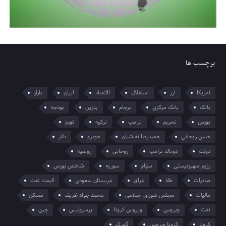
برچسب ها
آمریکا
ارز
استقلال
اقتصاد
ایران
بازار
بانک
بانک مرکزی
برجام
بنزین
بودجه
بورس
تحریم
ترامپ
ترکیه
تورم
حسن روحانی
حمیدرضا نقاشیان
خودرو
دلار
دولت
دونالد ترامپ
روحانی
روسیه
رژیم صهیونیستی
سهام
سوریه
شاخص بورس
صادرات
طلا
عراق
عربستان سعودی
قیمت نفت
مالیات
مجلس شورای اسلامی
محمد جواد ظریف
مسکن
نفت
ویروس
ویروس کرونا
پرسپولیس
چین
کرونا
کرونا ویروس
گمرک