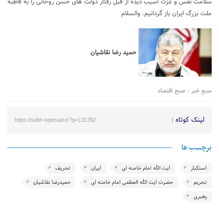
سلامت نفس و عزت آسیب دیده از قبل رفتار دولت های حسن روحانی را به قاطبه
ملت بزرگ ایران باز گردانیم. والسلام
حمید رضا نقاشیان
منبع خبر : صبح اقتصاد
لینک کوتاه :
https://sobh-eqtesad.ir/?p=131762
برچسب ها
استکبار
ایت الله امام خامنه ای
ایران
تحریف
تحریم
حضرت ایت الله العظمی امام خامنه ای
حمیدرضا نقاشیان
رهبری