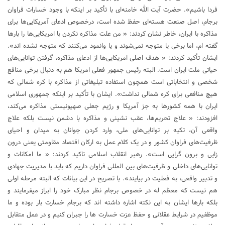
فردا باشیم». حضرت آیت الله خامنه‌ای با تأکید بر اینکه با وجود خسارات فراوان
برجام، اصل صنعت هسته‌ای حفظ شده است، درخصوص ادعای آمریکایی‌ها برای
مذاکره با ایران، خاطر نشان کردند: « من علت مذاکره نکردن با امریکایی‌ها را بار‌ها
گفته ام، اما برخی یا متوجه نمی‌شوند و یا وانمود می‌کنند که متوجه نشده اند».
ایشان تأکید کردند: « هدف اصلی امریکایی‌ها از ادعای مذاکره، گرفتن توانایی‌های
حیاتی ملت ایران است. البته رئیس جمهور فعلی امریکا هم به‌ دنبال برخی منافع
شخصی و انتخاباتی است همچون استفاده تبلیغاتی از مذاکره با کره شمالی که
هیچ منافعی برای کره شمالی نداشت». ایشان با تأکید بر اینکه جمهوری اسلامی
ایران با همه کشور‌ها به جز آمریکا و رژیم جعلی صهیونیستی مذاکره می‌کند،
افزودند: « علاج تحریم‌ها، عقب نشینی و مذاکره با دشمن نیست بلکه علاج
واقعی آن، تکیه بر توانایی‌های ملی، وارد کردن جوانان به میدان و احیای
ظرفیت‌های فراوان کشور و در یک کلام عمل به ارکان اقتصاد مقاومتی یعنی درون
زایی و برون گرایی است». رهبر انقلاب اسلامی تاکید کردند: « ما امکانات و
توانایی‌های داخلی و ظرفیت‌های بین المللی فراوان داریم که باید با مدیریت جهادی
و تدبیر واقعی، به فعلیت در بیایند». با تصریح در این بیانات که البته مرحله اولی
هم نیست که معظم له در خصوص برجام نظر مبارک خود را ابراز میفرمایند و
بلکه بارها ایشان به این نکته اشاره داشته اند که برجام خسارت بار بوده و ما
موظفیم در شرایط عقلانی و حفظ عزت خسارت ها را جبران کنیم و در عمل متقابل