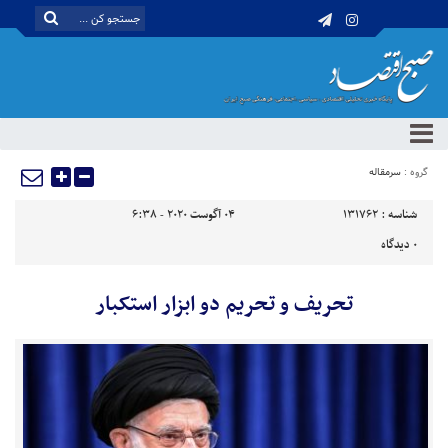
گروه :
سرمقاله
شناسه :
131762
04 آگوست 2020 - 6:38
0
دیدگاه
تحریف و تحریم دو ابزار استکبار