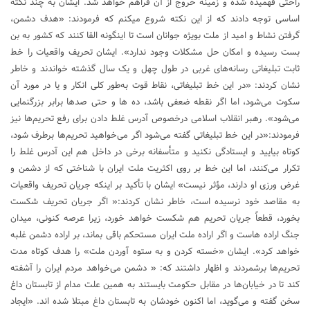
راحتی فهمیده شده و زمینه خروج از آن فراهم خواهد شد. ایشان به چند نکته
اساسی توجه دادند که از این نکته شروع میکنم که فرمودند: «هدف دشمن،
گرفتن نشاط و امید از ملت بویژه جوانان است تا اینگونه القا کنند که کشور به بن
بست رسیده و امکان حل مشکلات وجود ندارد». ایشان تحریف واقعیات را خط
ثابت تبلیغاتی رسانه‌های غربی در طول چهل و یک سال گذشته خواندند و خاطر
نشان کردند: «در این خط تبلیغاتی، نقاط قوت به‌طور کلی انکار و یا در مورد آن
سکوت می‌شود، اما اگر نقطه ضعفی باشد، ده‌ ها و حتی صد‌ها برابر بزرگنمایی
می‌شود». رهبر انقلاب اسلامی درخصوص آدرس غلط دادن برای رفع تحریم‌ها نیز
فرمودند:«در این خط تبلیغاتی گفته می‌شود اگر می‌خواهید تحریم‌ها برطرف شود،
کوتاه بیایید و ایستادگی نکنید و متأسفانه برخی در داخل هم این آدرس غلط را
تکرار می‌کنند، اما این خط بر روی اکثریت ملت ایران با شناختی که از دشمن و
غرض ورزی او دارند، مؤثر نیست» ایشان با تأکید بر اینکه جریان تحریف واقعیات
به مقاصد خود نرسیده است، خاطر نشان کردند:« اگر جریان تحریف شکست
بخورد، قطعاً جریان تحریم هم شکست خواهد خورد، زیرا عرصه کنونی، میدان
جنگ اراده ‌هاست و اگر اراده ملت ایران مستحکم باقی بماند، بر اراده دشمن غلبه
خواهد کرد». ایشان «خسته کردن و به ستوه آوردن ملت» را هدف کوتاه‌ مدت
تحریم‌ها برشمردند و اظهار داشتند که: « دشمن می‌خواهد مردم ایران را آشفته
کند تا در خیابان‌ها در مقابل حکومت بایستند به همین علت مدام از تابستان داغ
سخن گفته و می‌گوید، اما اکنون خودشان به تابستان داغ مبتلا شده اند. «ایجاد