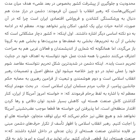
محدودیت و جلوگیری از پیشرفت کشور بخصوص در بعد علمی» هدف میان مدت
امریکایی‌هاست که رهبر انقلاب با تبیین آن فرمودند: دشمن در دراز مدت هم
دنبال به ورشکستگی کشاندن و فروپاشی اقتصادی ایران است چرا که در آن
صورت، ادامه حیات برای یک کشور، امکان پذیر نخواهد بود». معظم له در ادامه
به دو نکته اساسی دیگر اشاره داشتند. اول اینکه: « کشور دچار مشکلاتی است که
بخشی از آن به تحریم‌ها، بخشی به ضعف‌ها و مدیریت‌ها و بخشی هم به کرونا
باز می‌گردد، اما همانگونه که شماری از اندیشمندان و فعالان غربی هم به صراحت
اعتراف می‌کنند دشمن با همه شدت عمل خود نتوانسته به اهداف خود در جنایت
تحریم دست یابد». اینکه دشمن در شدیدترین شکل تحریم نتوانسته مقاصد شوم
خود را عملی نماید در دو چیز خلاصه میشود اول منطق اصیل و تصمیمات رهبر
انقلاب اسلامی است و دوم هوشمندی و تبعیت از فرامین رهبری به مصابه حکم
جانشین پیامبر، از جانب مردم مسلمان ایران اسلامی است. در بحث مهمتر اینکه
معظم له با اشاره به لفظ برحام فرمودند که: « خواسته امروز آمریکا از ایران، کنار
گذاشتن کاملِ صنعت هسته ای، کاهش بسیار شدید توان دفاعی و رها کردن
اقتدار منطقه‌ای است، اما پذیرفتن این خواسته‌ ها قطعا موجب عقب‌نشینی آمریکا
نخواهد شد و هیچ عقلی نیز حکم نمی‌کند که برای توقف متجاوز، خواسته‌ های او
را اجابت کنیم. رهبر انقلاب اسلامی با اظهار تأسف از تکرار حرف‌های دشمن مبنی
بر فایده نداشتن صنعت هسته‌ای از زبان عده‌ای در داخل اشاره داشتند که:«
صنعت هسته‌ای نیاز قطعی فردای کشور برای تولید برق است و امروز باید به فکر