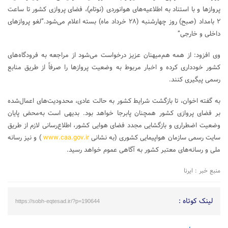
پروازها و با استناد به اطلاعیه‌های هوانوردی (نوتام)، فضای پروازی کشور تا ساعت
۲ بامداد (صبح) روز چهارشنبه (۲۸ خرداد ماه) بسته اعلام می‌شود.”لغو پروازهای
داخلی و خارجی”
وی افزود: از همه هم‌میهنان عزیز درخواست می‌شود از مراجعه به فرودگاه‌های
کشور خودداری کرده و اخبار مربوط به وضعیت پروازها را صرفاً از طریق منابع
رسمی پیگیری کنند.
به گفته اخوان، تا بازگشت شرایط کشور به حالت عادی، محدودیت‌های اعمال‌شده
بر فضای پروازی کشور همچنان پابرجا خواهد بود. بدیهی است به‌محض پایان
وضعیت اضطراری و بازگشایی مجدد فضای هوایی کشور، اطلاع‌رسانی لازم از طریق
سایت رسمی سازمان هواپیمایی کشوری (به نشانی
www.caa.gov.ir
) و نیز رسانه
ملی و رسانه‌های معتبر کشور به آگاهی عموم خواهد رسید.
منبع خبر : ایرنا
لینک کوتاه :
https://sobh-eqtesad.ir/?p=190644