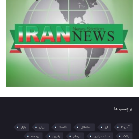
برچسب ها
آمریکا
ارز
استقلال
اقتصاد
ایران
بازار
بانک
بانک مرکزی
برجام
بنزین
بودجه