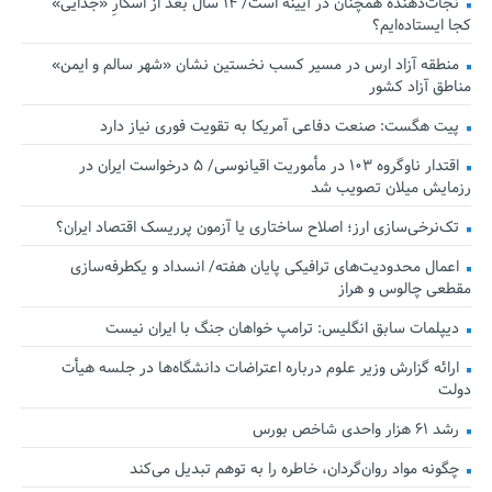
نجات‌دهنده‌ همچنان در آیینه است/ ۱۴ سال بعد از اسکارِ «جدایی»
کجا ایستاده‌ایم؟
منطقه آزاد ارس در مسیر کسب نخستین نشان «شهر سالم و ایمن»
مناطق آزاد کشور
پیت هگست: صنعت دفاعی آمریکا به تقویت فوری نیاز دارد
اقتدار ناوگروه ۱۰۳ در مأموریت‌ اقیانوسی/ ۵ درخواست ایران در
رزمایش میلان تصویب شد
تک‌نرخی‌سازی ارز؛ اصلاح ساختاری یا آزمون پرریسک اقتصاد ایران؟
اعمال محدودیت‌های ترافیکی پایان هفته/ انسداد و یکطرفه‌سازی
مقطعی چالوس و هراز
دیپلمات سابق انگلیس:‌ ترامپ خواهان جنگ با ایران نیست
ارائه گزارش وزیر علوم درباره اعتراضات دانشگاه‌ها در جلسه هیأت
دولت
رشد ۶۱ هزار واحدی شاخص بورس
چگونه مواد روان‌گردان، خاطره را به توهم تبدیل می‌کند