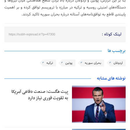
بنا بر این گزارش، پوتین و اردوغان درباره بالا بردن سطح هماهنگی میان نیروها و
دستگاه‌های امنیتی روسیه و ترکیه در مبارزه با تروریسم توافق کرده و بر اهمیت
پایبندی قاطع به توافق‌نامه‌های آستانه درباره بحران سوریه تاکید کردند.
لینک کوتاه :
https://sobh-eqtesad.ir/?p=47300
برچسب ها
اردوغان
بحران سوریه
پوتین
ترکیه
نوشته های مشابه
پیت هگست: صنعت دفاعی آمریکا
به تقویت فوری نیاز دارد