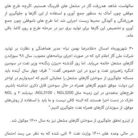
سالهاست شاهد هدررفت گاز در مشعل های فلرینگ هستیم. اگرچه طرح های
موفقی چون آماک به منظور جمع آوری و استفاده از این گازها و جلوگیری از
هرزرفتگی و آلودگی محیط زیست اجرایی شد اما طرح های ناموفقی چون جمع
آوری و تخصیص این گازها برای تولید برق نیز در مرحله طرح و روی کاغذ باقی
ماند.
۳۰ شهریورماه امسال «غلامرضا بهمن نیا» مدیر هماهنگی و نظارت بر تولید
شرکت ملی گاز اعلام کرد که در صورت اجرای برنامه‌های مصوب، سال ۹۸ سوزاندن
گازهای مشعل خاتمه می‌یابد. اما روز گذشته «بیژن زنگنه» وزیر نفت در سومین
کنگره راهبردی نفت و نیرو در این خصوص گفت: ” ظرف چهار سال آینده باید
مسئله جلوگیری از سوختن گازهای مشعل را عملیاتی کنیم که امیدواریم در اواخر
این دولت موفق شویم گازهای همراه در حال سوختن قابل ذکری نداشته باشیم.
طرح‌های متعددی در این زمینه مثل NGL3100 ، NGL3200، بیدبلند ۲ و NGL
خارک در دست اجرا هستند که البته کافی نیست و ما باید با استفاده از روش‌های
موفق، از سوزندان گازهای همراه نفت جلوگیری کنیم.”
از اینرو تحقق جلوگیری از سوختن گازهای مشعل نیز به سال ۱۴۰۰ موکول شد.
در حالی وعده های ۱۴۰۰ وزارت نفت ۴ تایی شده که به نظر می رسد احتمال