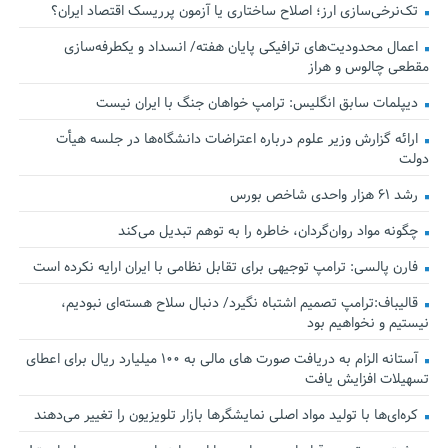
تک‌نرخی‌سازی ارز؛ اصلاح ساختاری یا آزمون پرریسک اقتصاد ایران؟
اعمال محدودیت‌های ترافیکی پایان هفته/ انسداد و یکطرفه‌سازی
مقطعی چالوس و هراز
دیپلمات سابق انگلیس:‌ ترامپ خواهان جنگ با ایران نیست
ارائه گزارش وزیر علوم درباره اعتراضات دانشگاه‌ها در جلسه هیأت
دولت
رشد ۶۱ هزار واحدی شاخص بورس
چگونه مواد روان‌گردان، خاطره را به توهم تبدیل می‌کند
فارن پالسی: ترامپ توجیهی برای تقابل نظامی با ایران ارایه نکرده است
قالیباف:ترامپ تصمیم اشتباه نگیرد/ دنبال سلاح هسته‌ای نبودیم،
نیستیم و نخواهیم بود
آستانه الزام به دریافت صورت های مالی به ۱۰۰ میلیارد ریال برای اعطای
تسهیلات افزایش یافت
کره‌ای‌ها با تولید مواد اصلی نمایشگرها بازار تلویزیون را تغییر می‌دهند