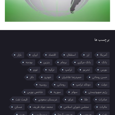
برچسب ها
آمریکا
ارز
استقلال
اقتصاد
ایران
بازار
بانک
بانک مرکزی
برجام
بنزین
بودجه
بورس
تحریم
ترامپ
ترکیه
تورم
حسن روحانی
حمیدرضا نقاشیان
خودرو
دلار
دولت
دونالد ترامپ
روحانی
روسیه
رژیم صهیونیستی
سهام
سوریه
شاخص بورس
صادرات
طلا
عراق
عربستان سعودی
قیمت نفت
مالیات
مجلس شورای اسلامی
محمد جواد ظریف
مسکن
نفت
ویروس
ویروس کرونا
پرسپولیس
چین