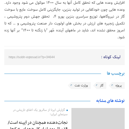
افزایش وعده هایی که تحقق کامل آنها به سال ۱۴۰۰ موکول می شود وجود دارد.
وعده هایی چون خودکفایی در تولید بنزین، جایگزینی کامل سوخت مایع با سوخت
گاز در نیروگاهها، توزیع سراسری بنزین یورو ۴، تحقق جهش دوم پتروشیمی ،
تکمیل زنجیره های ارزش در بخش های اولویت دار صنعت پتروشیمی و … که تا
امروز محقق نشده اند، شاید در ماههای آینده مُهر “با زنگنه تا ۱۴۰۰” بر آنها زده
شود.
لینک کوتاه :
https://sobh-eqtesad.ir/?p=34644
برچسب ها
پروژه
گاز
وزارت نفت
نوشته های مشابه
گزارش ایرنا از سالروز یک اتفاق تاریخی در
سینمای ایران؛
نجات‌دهنده‌ همچنان در آیینه است/