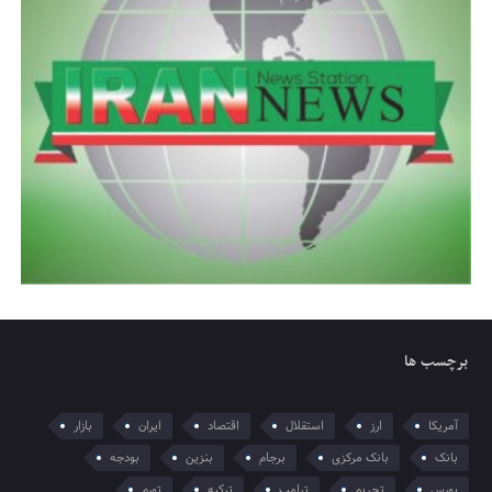
برچسب ها
آمریکا
ارز
استقلال
اقتصاد
ایران
بازار
بانک
بانک مرکزی
برجام
بنزین
بودجه
بورس
تحریم
ترامپ
ترکیه
تورم