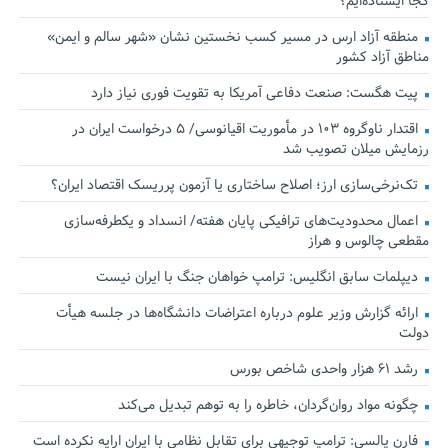
کجا ایستاده‌ایم؟
منطقه آزاد ارس در مسیر کسب نخستین نشان «شهر سالم و ایمن»
مناطق آزاد کشور
پیت هگست: صنعت دفاعی آمریکا به تقویت فوری نیاز دارد
اقتدار ناوگروه ۱۰۳ در مأموریت‌ اقیانوسی/ ۵ درخواست ایران در
رزمایش میلان تصویب شد
تک‌نرخی‌سازی ارز؛ اصلاح ساختاری یا آزمون پرریسک اقتصاد ایران؟
اعمال محدودیت‌های ترافیکی پایان هفته/ انسداد و یکطرفه‌سازی
مقطعی چالوس و هراز
دیپلمات سابق انگلیس:‌ ترامپ خواهان جنگ با ایران نیست
ارائه گزارش وزیر علوم درباره اعتراضات دانشگاه‌ها در جلسه هیأت
دولت
رشد ۶۱ هزار واحدی شاخص بورس
چگونه مواد روان‌گردان، خاطره را به توهم تبدیل می‌کند
فارن پالسی: ترامپ توجیهی برای تقابل نظامی با ایران ارایه نکرده است