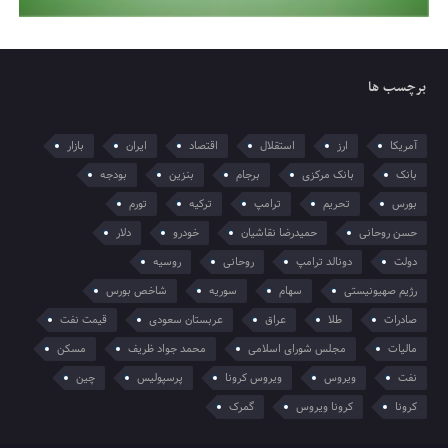
برچسب ها
آمریکا
ارز
استقلال
اقتصاد
ایران
بازار
بانک
بانک مرکزی
برجام
بنزین
بودجه
بورس
تحریم
ترامپ
ترکیه
تورم
حسن روحانی
حمیدرضا نقاشیان
خودرو
دلار
دولت
دونالد ترامپ
روحانی
روسیه
رژیم صهیونیستی
سهام
سوریه
شاخص بورس
صادرات
طلا
عراق
عربستان سعودی
قیمت نفت
مالیات
مجلس شورای اسلامی
محمد جواد ظریف
مسکن
نفت
ویروس
ویروس کرونا
پرسپولیس
چین
کرونا
کرونا ویروس
گمرک