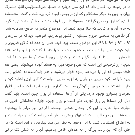
ما در زمینه ارز، نشان داد که این مثل درباره ما صدق نمی‌کند.رئیس اتاق مشترک
ایران و چین به دیگر مشکلاتی که ارز ترجیحی ایجاد کرد پرداخت و گفت: متاسفانه
افرادی که ارز ترجیحی گرفتند، معمولا کالایی را وارد نکردند و یا آن که کالای دیگری
به جای آن وارد کردند که نیاز مردم نبود. این موضوع منجر به خروج سرمایه شد.
اگر نگاهی به منحنی خروج سرمایه از کشور بیاندازیم، خواهیم دید که در سال‌های
۹۱ تا ۹۲ و ۹۷ تا ۹۸، این موضوع شدت پیدا کرد. حتی آن عده که کالای ضروری را
وارد کردند هم توفیقی نصیب کشور نکردند چرا که با گذشت زمان، رفته رفته
کالا‌های اساسی تا ۴ برابر گران شدند و کنترلی روی قیمت آن‌ها صورت نگرفت.
نتیجه ارز ترجیحی این است که هردو طرف میز، به فساد آلوده می‌شوند. یعنی هم
طرف دولتی که ارز را می‌دهد رشوه خوار می‌شود و هم واردکننده به فضای رانت
ورود خواهد کرد.حریری در پایان به لزوم تغییر سیاست گذاری ارزی اشاره کرد و
اظهار داشت: در خصوص چگونگی سیاست گذاری ارزی برای تجارت خارجی اظهار
نظر‌های بسیاری وجود دارد. یکی از آن‌ها استفاده از یوان چین است. باید گفت
دلار، ارز مسلط بر بازار تجارت دنیا است و یوان چین، جایگاه معاملاتی خوبی در
تجارت دنیا ندارد و این کار چندان شدنی نیست. افرادی نیز تهاتر را پیشنهاد
می‌دهند. این در حالی است که تهاتر روشی بسیار قدیمی است که در نهایت منجر
به اختراع اسکناس شد. با این وجود به نظر می‌رسد بهترین راه این است که به
جای آن که این رانت بزرگ را به عده‌ای خاص بدهیم، آن را به شکل تک نرخی