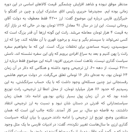
مدنظر موفق نبوده و شاهد افزایش چشمگیر قیمت کالا‌های اساسی در این دوره
زمانی بوده ایم. مجیدرضا حریری رئیس اتاق مشترک ایران و چین در گفتگو با
خبرگزاری فارس درباره این موضوع گفت: ارز ۴۲۰۰ فقط معطوف به دولت آقای
روحانی نیست. این ارز در سال ۹۱ معادل ۱۲۲۶ تومان بود در حالی که در بازار آزاد
به قیمت ۴ هزار تومان معامله می‌شد. رانت این گونه ارز‌ها آن قدر بزرگ است که
کسی نمی‌تواند با سیستم بگیر و ببند و برخورد قهری با آن مقابله کند، چرا که ارز
سوبسیدی، زمینه مساعدی برای تخلفات بزرگ است. این که ما بخواهیم سفره
رانت را پهن کنیم و بعد به سراغ افرادی برویم که پای این سفره نشسته اند، نامش
سیاست گذاری نیست، بلاهت است.حریری افزود: البته این موضوع فقط درباره ارز
۴۲۰۰ نیست. از دهه ۶۰، ارز ترجیحی وجود داشته و هنگامی که دلار در آن زمان
۶۴ تومان بود، به عده‌ای دلار ۱۶ تومانی تعلق می‌گرفت. در دولت مرحوم هاشمی
رفسنجانی نیز چنین مسئله‌ای وجود داشت که با یک حساب سرانگشتی، به این
رسیدیم که حدود ۸۶ هزار میلیارد تومان، از محل اعطا ارز ترجیحی، رانت توزیع
شده بود که در آن زمان پول بسیار زیادی بود.وی ادامه داد: همان زمان
سیاستمدارانی که قدرتی در دستان شان نبود و نسبت به ارز ترجیحی انتقاد
داشتند، به فاصله دو سال، بر سر کار آمدند. نکته جالب این است که همان
منتقدین وضع، توزیع ارز ترجیحی را ادامه دادند.حریری با بیان اینکه «سیاست
گذاری ارزی ما سال‌هاست تغییر نکرده»، گفت: در ادبیات فارسی ما یک مثل وجود
دارد که می‌گوید آدم عاقل، دو بار از یک سوراخ گزیده نمی‌شود، ولی سیاست گذاری