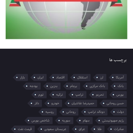
برچسب ها
آمریکا
ارز
استقلال
اقتصاد
ایران
بازار
بانک
بانک مرکزی
برجام
بنزین
بودجه
بورس
تحریم
ترامپ
ترکیه
تورم
حسن روحانی
حمیدرضا نقاشیان
خودرو
دلار
دولت
دونالد ترامپ
روحانی
روسیه
رژیم صهیونیستی
سهام
سوریه
شاخص بورس
صادرات
طلا
عراق
عربستان سعودی
قیمت نفت