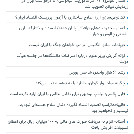
اقتدار ناوگروه ۱۰۳ در مأموریت‌ اقیانوسی/ ۵ درخواست ایران در
رزمایش میلان تصویب شد
تک‌نرخی‌سازی ارز؛ اصلاح ساختاری یا آزمون پرریسک اقتصاد ایران؟
اعمال محدودیت‌های ترافیکی پایان هفته/ انسداد و یکطرفه‌سازی
مقطعی چالوس و هراز
دیپلمات سابق انگلیس:‌ ترامپ خواهان جنگ با ایران نیست
ارائه گزارش وزیر علوم درباره اعتراضات دانشگاه‌ها در جلسه هیأت
دولت
رشد ۶۱ هزار واحدی شاخص بورس
چگونه مواد روان‌گردان، خاطره را به توهم تبدیل می‌کند
فارن پالسی: ترامپ توجیهی برای تقابل نظامی با ایران ارایه نکرده است
قالیباف:ترامپ تصمیم اشتباه نگیرد/ دنبال سلاح هسته‌ای نبودیم،
نیستیم و نخواهیم بود
آستانه الزام به دریافت صورت های مالی به ۱۰۰ میلیارد ریال برای اعطای
تسهیلات افزایش یافت