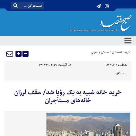
گروه :
اقتصادی
/
مسکن و عمران
شناسه :
103306
05 آگوست 2019 - 14:44
0
دیدگاه
خرید خانه شبیه به یک رؤیا شد/ سقف لرزان
خانه‌های مستأجران