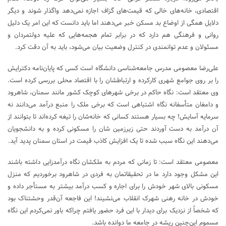
اقتصادی، خانه‌های خالی که قیمت‌های گزاف اجازه نمی‌دهد واگذار شوند و دیگر
دلایل همگی از اوضاع بد مسکن خبر می‌دهند اما باید دانست که این امر یک دلیل
روانی و فرهنگی هم دارد که در برابر تمام هجمه‌هایی که علیه دولتمردان و
مسئولان و عدم توانمندی در کنترل وضعیت بیان می‌شود، باید به آن دقت کرد.
علی‌رضا معصومی مدرس جامعه‌شناسی دانشگاه است کسی که پایان‌نامه دکترایش
را بر روی جوامع شهری کارکرده و ارتباطشان را با اقتصاد محلی بررسی کرده است.
وی معتقد است: نگاه حاکم در برخی شهرهای کوچک کشور مانند سمنان، شاهرود
و دامغان متأسفانه نگاه اشتباهی است که برخی ملک را منبع درآمد می‌دانند نه
سرمایه آسایش! چه بسیار هستند کسانی که خانه‌شان را تیغه کرده‌اند تا بتوانند از
آن درآمد به دست آوردند حتی زیرزمین شان را مسکونی کرده و به دانشجویان
می‌دهند این نگاه سبب شده تا یک افزایش کاذب قیمت در استان سمنان پدید آید.
معصومی معتقد است: تا زمانی که مردم به ملکشان نگاه درآمدزایی داشته باشند
این مشکل وجود دارد ما در تحقیقاتمان به فردی در شاهرود برخوردیم که منزل
مسکونی بالای شهر خودش را برای اجاره و کسب درآمد بیشتر به مستأجر داده و
خودش در خانه رهنی شهرک انقلاب می‌نشیند! این فاجعه آن‌قدر وحشتناک بود
که شخصاً از نزدیک برای دیدار با این فرد حضور یافتم چراکه باور نمی‌کردم این نگاه
مسموم این‌چنین ریشه در جامعه ما دوانده باشد.