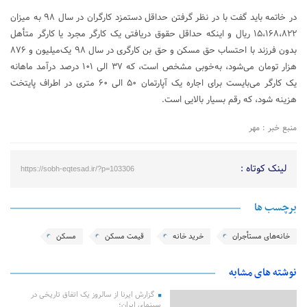
در خاتمه باید گفت با در نظر گرفتن حداقل دستمزد کارگران در سال ۹۸ به میزان
۱۵،۱۶۸،۸۲۲ ریال و اینکه حداقل حقوق دریافتی یک کارگر مجرد یا کارگر متأهل
بدون فرزند با احتساب حق مسکن و حق بن کارگری در سال ۹۸ یک‌میلیون و ۸۷۶
هزار تومان می‌شود، به‌خوبی مشخص است، که ۳۷ الی ۱۰۱ درصد درآمد ماهانه
یک کارگر می‌بایست برای اجاره یک آپارتمان ۵۰ الی ۶۰ متری در اطراف پایتخت
هزینه شود، که رقم بسیار بالایی است.
منبع خبر : مهر
لینک کوتاه :
https://sobh-eqtesad.ir/?p=103306
برچسب ها
خانه‌های مستأجران
خرید خانه
قیمت مسکن
مسکن
نوشته های مشابه
گزارش ایرنا از سالروز یک اتفاق تاریخی در
سینمای ایران؛