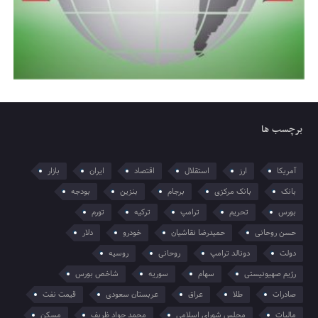
برچسب ها
آمریکا
ارز
استقلال
اقتصاد
ایران
بازار
بانک
بانک مرکزی
برجام
بنزین
بودجه
بورس
تحریم
ترامپ
ترکیه
تورم
حسن روحانی
حمیدرضا نقاشیان
خودرو
دلار
دولت
دونالد ترامپ
روحانی
روسیه
رژیم صهیونیستی
سهام
سوریه
شاخص بورس
صادرات
طلا
عراق
عربستان سعودی
قیمت نفت
مالیات
مجلس شورای اسلامی
محمد جواد ظریف
مسکن