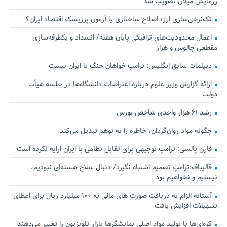
رزمایش میلان تصویب شد
تک‌نرخی‌سازی ارز؛ اصلاح ساختاری یا آزمون پرریسک اقتصاد ایران؟
اعمال محدودیت‌های ترافیکی پایان هفته/ انسداد و یکطرفه‌سازی
مقطعی چالوس و هراز
دیپلمات سابق انگلیس:‌ ترامپ خواهان جنگ با ایران نیست
ارائه گزارش وزیر علوم درباره اعتراضات دانشگاه‌ها در جلسه هیأت
دولت
رشد ۶۱ هزار واحدی شاخص بورس
چگونه مواد روان‌گردان، خاطره را به توهم تبدیل می‌کند
فارن پالسی: ترامپ توجیهی برای تقابل نظامی با ایران ارایه نکرده است
قالیباف:ترامپ تصمیم اشتباه نگیرد/ دنبال سلاح هسته‌ای نبودیم،
نیستیم و نخواهیم بود
آستانه الزام به دریافت صورت های مالی به ۱۰۰ میلیارد ریال برای اعطای
تسهیلات افزایش یافت
کره‌ای‌ها با تولید مواد اصلی نمایشگرها بازار تلویزیون را تغییر می‌دهند