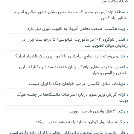
کجا ایستاده‌ایم؟
منطقه آزاد ارس در مسیر کسب نخستین نشان «شهر سالم و ایمن»
مناطق آزاد کشور
پیت هگست: صنعت دفاعی آمریکا به تقویت فوری نیاز دارد
اقتدار ناوگروه ۱۰۳ در مأموریت‌ اقیانوسی/ ۵ درخواست ایران در
رزمایش میلان تصویب شد
تک‌نرخی‌سازی ارز؛ اصلاح ساختاری یا آزمون پرریسک اقتصاد ایران؟
اعمال محدودیت‌های ترافیکی پایان هفته/ انسداد و یکطرفه‌سازی
مقطعی چالوس و هراز
دیپلمات سابق انگلیس:‌ ترامپ خواهان جنگ با ایران نیست
ارائه گزارش وزیر علوم درباره اعتراضات دانشگاه‌ها در جلسه هیأت
دولت
رشد ۶۱ هزار واحدی شاخص بورس
چگونه مواد روان‌گردان، خاطره را به توهم تبدیل می‌کند
فارن پالسی: ترامپ توجیهی برای تقابل نظامی با ایران ارایه نکرده است