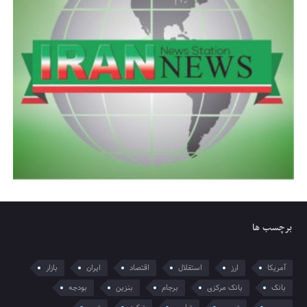
برچسب ها
آمریکا
ارز
استقلال
اقتصاد
ایران
بازار
بانک
بانک مرکزی
برجام
بنزین
بودجه