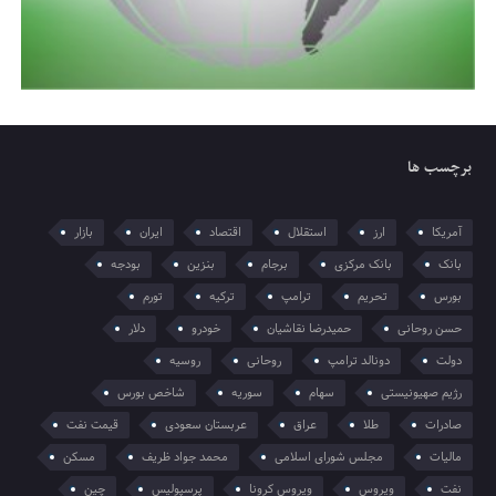
برچسب ها
آمریکا
ارز
استقلال
اقتصاد
ایران
بازار
بانک
بانک مرکزی
برجام
بنزین
بودجه
بورس
تحریم
ترامپ
ترکیه
تورم
حسن روحانی
حمیدرضا نقاشیان
خودرو
دلار
دولت
دونالد ترامپ
روحانی
روسیه
رژیم صهیونیستی
سهام
سوریه
شاخص بورس
صادرات
طلا
عراق
عربستان سعودی
قیمت نفت
مالیات
مجلس شورای اسلامی
محمد جواد ظریف
مسکن
نفت
ویروس
ویروس کرونا
پرسپولیس
چین