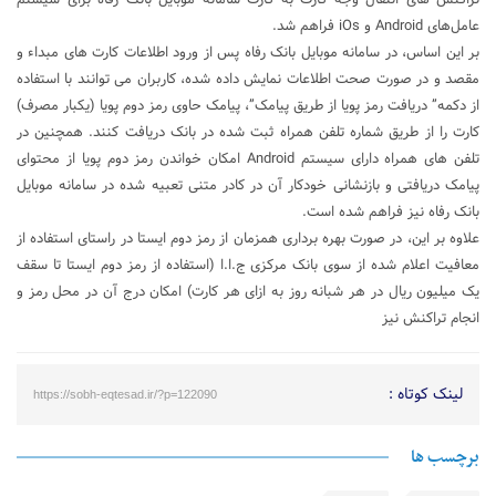
عامل‌های Android و iOs فراهم شد.
بر این اساس، در سامانه موبایل بانک رفاه پس از ورود اطلاعات کارت های مبداء و
مقصد و در صورت صحت اطلاعات نمایش داده شده، کاربران می توانند با استفاده
از دکمه” دریافت رمز پویا از طریق پیامک”، پیامک حاوی رمز دوم پویا (یکبار مصرف)
کارت را از طریق شماره تلفن همراه ثبت شده در بانک دریافت کنند. همچنین در
تلفن های همراه دارای سیستم Android امکان خواندن رمز دوم پویا از محتوای
پیامک دریافتی و بازنشانی خودکار آن در کادر متنی تعبیه شده در سامانه موبایل
بانک رفاه نیز فراهم شده است.
علاوه بر این، در صورت بهره برداری همزمان از رمز دوم ایستا در راستای استفاده از
معافیت اعلام شده از سوی بانک مرکزی ج.ا.ا (استفاده از رمز دوم ایستا تا سقف
یک میلیون ریال در هر شبانه روز به ازای هر کارت) امکان درج آن در محل رمز و
انجام تراکنش نیز
لینک کوتاه :
https://sobh-eqtesad.ir/?p=122090
برچسب ها