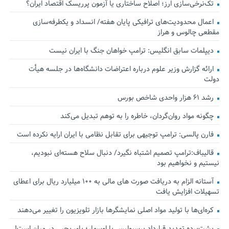
تک‌نرخی‌سازی ارز؛ اصلاح ساختاری یا آزمون پرریسک اقتصاد ایران؟
اعمال محدودیت‌های ترافیکی پایان هفته/ انسداد و یکطرفه‌سازی
مقطعی چالوس و هراز
دیپلمات سابق انگلیس:‌ ترامپ خواهان جنگ با ایران نیست
ارائه گزارش وزیر علوم درباره اعتراضات دانشگاه‌ها در جلسه هیأت
دولت
رشد ۶۱ هزار واحدی شاخص بورس
چگونه مواد روان‌گردان، خاطره را به توهم تبدیل می‌کند
فارن پالسی: ترامپ توجیهی برای تقابل نظامی با ایران ارایه نکرده است
قالیباف:ترامپ تصمیم اشتباه نگیرد/ دنبال سلاح هسته‌ای نبودیم،
نیستیم و نخواهیم بود
آستانه الزام به دریافت صورت های مالی به ۱۰۰ میلیارد ریال برای اعطای
تسهیلات افزایش یافت
کره‌ای‌ها با تولید مواد اصلی نمایشگرها بازار تلویزیون را تغییر می‌دهند
پشت‌پرده تمدید قرارداد پرسپولیس با اوسمار؛ پای یحیی در میان است!