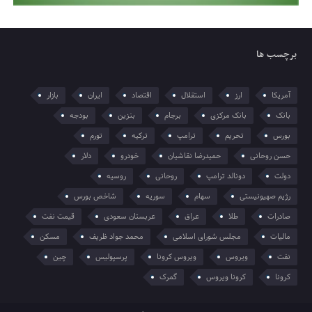
برچسب ها
آمریکا
ارز
استقلال
اقتصاد
ایران
بازار
بانک
بانک مرکزی
برجام
بنزین
بودجه
بورس
تحریم
ترامپ
ترکیه
تورم
حسن روحانی
حمیدرضا نقاشیان
خودرو
دلار
دولت
دونالد ترامپ
روحانی
روسیه
رژیم صهیونیستی
سهام
سوریه
شاخص بورس
صادرات
طلا
عراق
عربستان سعودی
قیمت نفت
مالیات
مجلس شورای اسلامی
محمد جواد ظریف
مسکن
نفت
ویروس
ویروس کرونا
پرسپولیس
چین
کرونا
کرونا ویروس
گمرک