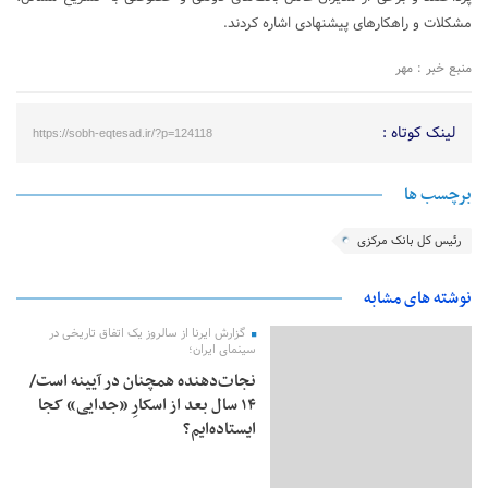
مشکلات و راهکارهای پیشنهادی اشاره کردند.
منبع خبر : مهر
لینک کوتاه :
https://sobh-eqtesad.ir/?p=124118
برچسب ها
رئیس کل بانک مرکزی
نوشته های مشابه
گزارش ایرنا از سالروز یک اتفاق تاریخی در
سینمای ایران؛
نجات‌دهنده‌ همچنان در آیینه است/
۱۴ سال بعد از اسکارِ «جدایی» کجا
ایستاده‌ایم؟