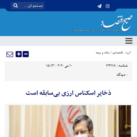
گروه :
اقتصادی
/
بانک و بیمه
شناسه :
124118
10 می 2020 - 15:13
0
دیدگاه
ذخایر اسکناس ارزی بی‌سابقه است