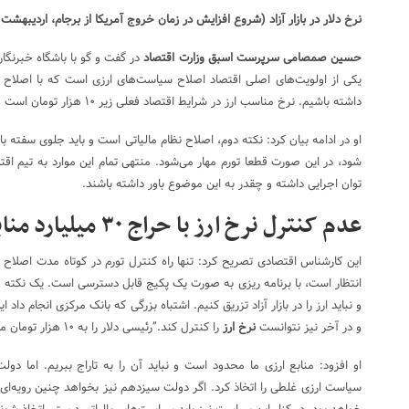
نرخ دلار در بازار آزاد (شروع افزایش در زمان خروج آمریکا از برجام، اردیبهشت ۱۳۹۷)
حسین صمصامی سرپرست اسبق وزارت اقتصاد
در گفت و گو با باشگاه خبرنگارا
یکی از اولویت‌های اصلی اقتصاد اصلاح سیاست‌های ارزی است که با اصلاح 
داشته باشیم. نرخ مناسب ارز در شرایط اقتصاد فعلی زیر ۱۰ هزار تومان است و مبنای علمی نیز دارد.
او در ادامه بیان کرد: نکته دوم، اصلاح نظام مالیاتی است و باید جلوی سفته بازی
شود، در این صورت قطعا تورم مهار می‌شود. منتهی تمام این موارد به تیم اق
توان اجرایی داشته و چقدر به این موضوع باور داشته باشند.
عدم کنترل نرخ ارز با حراج ۳۰ میلیارد منابع ارزی
این کارشناس اقتصادی تصریح کرد: تنها راه کنترل تورم در کوتاه مدت اصلاح ن
انتظار است، با برنامه ریزی به صورت یک پکیج قابل دسترسی است. یک نکته 
و در آخر نیز نتوانست
نرخ ارز
را کنترل کند.”رئیسی دلار را به ۱۰ هزار تومان می‌رساند؟!”
او افزود: منابع ارزی ما محدود است و نباید آن را به تاراج ببریم. اما دولت
سیاست ارزی غلطی را اتخاذ کرد. اگر دولت سیزدهم نیز بخواهد چنین رویه‌ای م