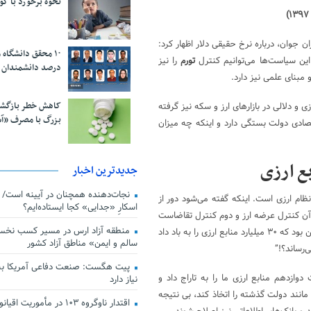
نحوه برخورد با ک
ن جوان، درباره نرخ حقیقی دلار اظهار کرد:
این سیاست‌ها می‌توانیم کنترل
تورم
را نیز
درصد دانشمندان 
کاهش خطر بازگش
 و دلالی در بازار‌های ارز و سکه نیز گرفته
بزرگ با مصرف «آ
تصادی دولت بستگی دارد و اینکه چه میزان
جدیدترین اخبار
ظام ارزی است. اینکه گفته می‌شود دور از
اسکارِ «جدایی» کجا ایستاده‌ایم؟
آن کنترل عرضه ارز و دوم کنترل تقاضاست
منطقه آزاد ارس در مسیر کسب نخس
و نباید ارز را در بازار آزاد تزریق کنیم. اشتباه بزرگی که بانک مرکزی انجام داد این بود که ۳۰ میلیارد منابع ارزی را به باد داد
سالم و ایمن» مناطق آزاد کشور
پیت هگست: صنعت دفاعی آمریکا به
 دوازدهم منابع ارزی ما را به تاراج داد و
نیاز دارد
انند دولت گذشته را اتخاذ کند، بی نتیجه