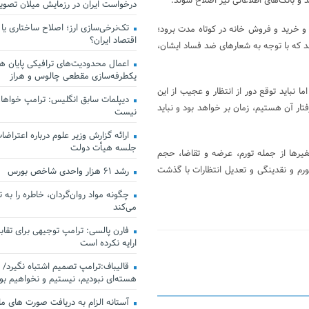
 و بانک‌های اطلاعاتی نیز اصلاح شوند.
درخواست ایران در رزمایش میلان تصو
تک‌نرخی‌سازی ارز؛ اصلاح ساختاری یا
ه و خرید و فروش خانه در کوتاه مدت برود؛
اقتصاد ایران؟
ند که با توجه به شعار‌های ضد فساد ایشان،
اعمال محدودیت‌های ترافیکی پایان هف
یکطرفه‌سازی مقطعی چالوس و هراز
نباید توقع دور از انتظار و عجیب از این
دیپلمات سابق انگلیس:‌ ترامپ خواهان
ر آن هستیم، زمان بر خواهد بود و نباید
نیست
ارائه گزارش وزیر علوم درباره اعتراضات
جلسه هیأت دولت
غیرها از جمله تورم، عرضه و تقاضا، حجم
ورم و نقدینگی و تعدیل انتظارات با گذشت
رشد ۶۱ هزار واحدی شاخص بورس
چگونه مواد روان‌گردان، خاطره را به 
می‌کند
فارن پالسی: ترامپ توجیهی برای تقابل
ارایه نکرده است
قالیباف:ترامپ تصمیم اشتباه نگیرد/ 
هسته‌ای نبودیم، نیستیم و نخواهیم بو