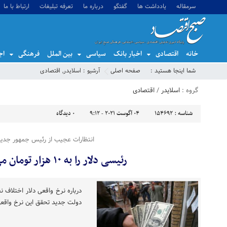
سرمقاله
یادداشت ها
گفتگو
درباره ما
تعرفه تبلیغات
ارتباط با ما
خانه
اقتصادی
اخبار بانک
سیاسی
بین الملل
فرهنگی
اج
شما اینجا هستید :
صفحه اصلی
آرشیو :
اسلایدر
,
اقتصادی
گروه :
اسلایدر
/
اقتصادی
شناسه :
154692
04 آگوست 2021 - 9:12
0
دیدگاه
انتظارات عجیب از رئیس جمهور جدید
رئیسی دلار را به ۱۰ هزار تومان می‌رساند؟!
درباره نرخ واقعی دلار اختلاف نظ
دولت جدید تحقق این نرخ واقع