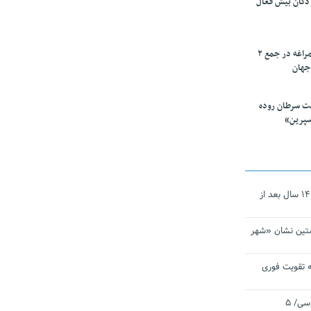
ودکان بیش فعال
۱۰ محقق دانشگاه مراغه در جمع ۲
جهان
ت سرطان روده
سپرین»
نجات‌دهنده‌ همچنان در آیینه است/ ۱۴ سال بعد از
تین نشان «شهر
 تقویت فوری
اقتدار ناوگروه ۱۰۳ در مأموریت‌ اقیانوسی/ ۵