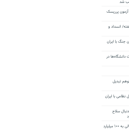
یب شد
 آزمون پرریسک
ته/ انسداد و
 جنگ با ایران
 دانشگاه‌ها در
توهم تبدیل
 نظامی با ایران
دنبال سلاح
د
آستانه الزام به دریافت صورت های مالی به ۱۰۰ میلیارد