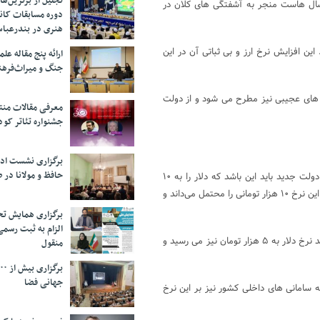
تجلیل از بر‌ترین‌
 سال هاست منجر به آشفتگی های کلان در
دوره مسابقات کان
هنری در بندرعبا
سال گذشته می رسد. این افزایش نرخ ارز و بی ثباتی آن در این
ارائه پنج مقاله ع
جنگ و میراث‌فره
رخ های عجیبی نیز مطرح می شود و از دولت
معرفی مقالات من
جشنواره تئاتر کود
برگزاری نشست اد
حافظ و مولانا در 
حسین راغفر کارشناس اقتصادی درباره نرخ آینده ارز معتقد است: اولین کار دولت جدید باید این باشد که دلار را به ۱۰
هزار تومان برساند و بیش از این میزان نیز کاهش پیدا کند. اما بر چه اساسی این نرخ ۱۰ هزار تومانی را محتمل می‌داند و
برگزاری همایش تحل
الزام به ثبت رسم
البته روحانی، رئیس دولت دوازدهم نیز معتقد بود اگر تحریم ها و کرونا نبودند نرخ دلار به ۵ هزار تومان نیز می رسید و
منقول
جهانی فضا
 به سامانی های داخلی کشور نیز بر این نرخ