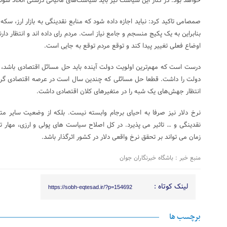
خواهد بود. در کنار این سیاست نیز باید سیاست‌های مالیاتی درستی اتخاذ شوند
صمصامی تاکید کرد: نباید اجازه داده شود که منابع نقدینگی به بازار ارز، سک
بنابراین به یک پکیج منسجم و جامع نیاز است. مردم رای داده اند و انتظار دار
اوضاع فعلی تغییر پیدا کند و توقع مردم توقع به جایی است.
درست است که مهم‌ترین اولویت دولت آینده باید حل مسائل اقتصادی باشد، اما 
دولت را داشت. قطعا حل مسائلی که چندین سال است در عرصه اقتصادی گرفتا
انتظار جهش‌های یک شبه را در متغیر‌های کلان اقتصادی داشت.
نرخ دلار نیز صرفا به احیای برجام وابسته نیست. بلکه از وضعیت سایر مت
نقدینگی و … تاثیر می پذیرد. در کل اصلاح سیاست های پولی و ارزی، مهار ت
زمان می تواند بر تحقق نرخ واقعی دلار در کشور اثرگذار باشد.
منبع خبر : باشگاه خبرنگاران جوان
لینک کوتاه :
https://sobh-eqtesad.ir/?p=154692
برچسب ها