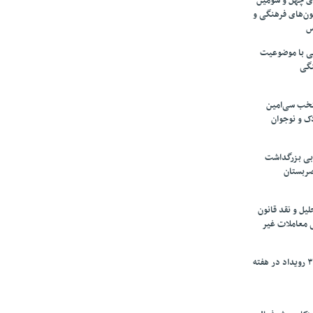
های چهل و سومین
ون‌های فرهنگی و
س
لمی با موضوعیت
نگی
تخب سی‌امین
ک و نوجوان
بی بزرگداشت
صربستان
یل و نقد قانون
ی معاملات غیر
برگزاری بیش از ۳۰۰ رویداد در هفته