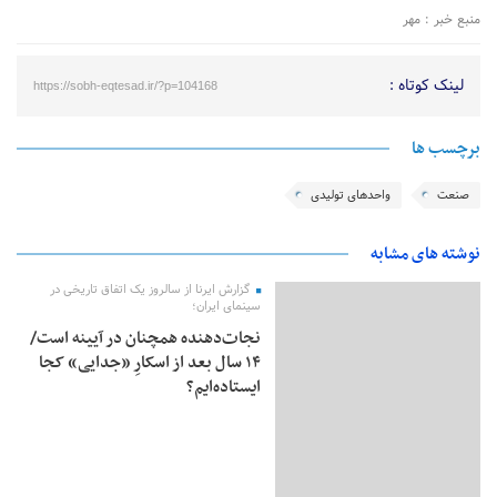
منبع خبر : مهر
لینک کوتاه :
https://sobh-eqtesad.ir/?p=104168
برچسب ها
صنعت
واحدهای تولیدی
نوشته های مشابه
گزارش ایرنا از سالروز یک اتفاق تاریخی در
سینمای ایران؛
نجات‌دهنده‌ همچنان در آیینه است/
۱۴ سال بعد از اسکارِ «جدایی» کجا
ایستاده‌ایم؟