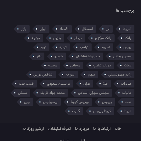
برچسب ها
آمریکا
ارز
استقلال
اقتصاد
ایران
بازار
بانک
بانک مرکزی
برجام
بنزین
بودجه
بورس
تحریم
ترامپ
ترکیه
تورم
حسن روحانی
حمیدرضا نقاشیان
خودرو
دلار
دولت
دونالد ترامپ
روحانی
روسیه
رژیم صهیونیستی
سهام
سوریه
شاخص بورس
صادرات
طلا
عراق
عربستان سعودی
قیمت نفت
مالیات
مجلس شورای اسلامی
محمد جواد ظریف
مسکن
نفت
ویروس
ویروس کرونا
پرسپولیس
چین
کرونا
کرونا ویروس
گمرک
خانه
ارتباط با ما
درباره ما
تعرفه تبلیغات
ارشیو روزنامه