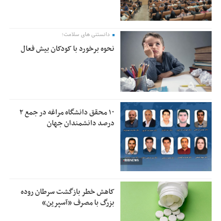
دانستنی های سلامت؛
نحوه برخورد با کودکان بیش فعال
۱۰ محقق دانشگاه مراغه در جمع ۲
درصد دانشمندان جهان
کاهش خطر بازگشت سرطان روده
بزرگ با مصرف «آسپرین»