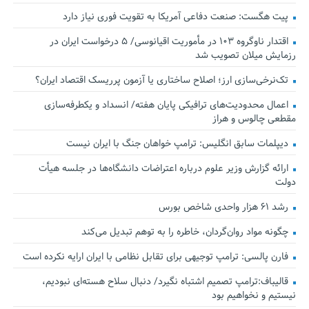
پیت هگست: صنعت دفاعی آمریکا به تقویت فوری نیاز دارد
اقتدار ناوگروه ۱۰۳ در مأموریت‌ اقیانوسی/ ۵ درخواست ایران در
رزمایش میلان تصویب شد
تک‌نرخی‌سازی ارز؛ اصلاح ساختاری یا آزمون پرریسک اقتصاد ایران؟
اعمال محدودیت‌های ترافیکی پایان هفته/ انسداد و یکطرفه‌سازی
مقطعی چالوس و هراز
دیپلمات سابق انگلیس:‌ ترامپ خواهان جنگ با ایران نیست
ارائه گزارش وزیر علوم درباره اعتراضات دانشگاه‌ها در جلسه هیأت
دولت
رشد ۶۱ هزار واحدی شاخص بورس
چگونه مواد روان‌گردان، خاطره را به توهم تبدیل می‌کند
فارن پالسی: ترامپ توجیهی برای تقابل نظامی با ایران ارایه نکرده است
قالیباف:ترامپ تصمیم اشتباه نگیرد/ دنبال سلاح هسته‌ای نبودیم،
نیستیم و نخواهیم بود