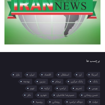
برچسب ها
آمریکا
ارز
استقلال
اقتصاد
ایران
بازار
بانک
بانک مرکزی
برجام
بنزین
بودجه
بورس
تحریم
ترامپ
ترکیه
تورم
حسن روحانی
حمیدرضا نقاشیان
خودرو
دلار
دولت
دونالد ترامپ
روحانی
روسیه