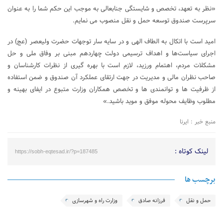
«نظر به تعهد، تخصص و شایستگی جنابعالی به موجب این حکم شما را به عنوان
سرپرست صندوق توسعه حمل و نقل منصوب می نمایم.
امید است با اتکال به الطاف الهی و در سایه سار توجهات حضرت ولیعصر (عج) در
اجرای سیاست‌ها و اهداف ترسیمی دولت چهاردهم مبنی بر وفاق ملی و حل
مشکلات مردم، اهتمام ورزید، لازم است با بهره گیری از نظرات کارشناسان و
صاحب نظران مالی و مدیریت در جهت ارتقای عملکرد آن صندوق و ضمن استفاده
از ظرفیت ها و توانمندی ها و تخصص همکاران وزارت متبوع در ایفای بهینه و
مطلوب وظایف محوله موفق و موید باشید.»
منبع خبر : ایرنا
لینک کوتاه :
https://sobh-eqtesad.ir/?p=187485
برچسب ها
حمل و نقل
فرزانه صادق
وزارت راه و شهرسازی