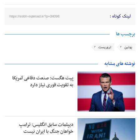
لینک کوتاه :
https://sobh-eqtesad.ir/?p=34096
برچسب ها
پوتین
تروریست
نوشته های مشابه
پیت هگست: صنعت دفاعی آمریکا
به تقویت فوری نیاز دارد
دیپلمات سابق انگلیس:‌ ترامپ
خواهان جنگ با ایران نیست