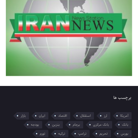
برچسب ها
آمریکا
ارز
استقلال
اقتصاد
ایران
بازار
بانک
بانک مرکزی
برجام
بنزین
بودجه
بورس
تحریم
ترامپ
ترکیه
تورم