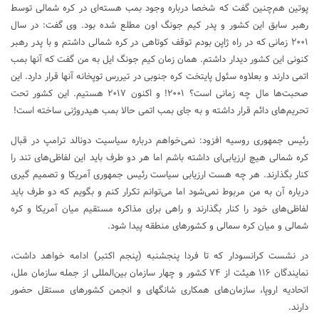
پوتین هم‌چنین گفت که شخصا درباره وجود بمب هسته‌ای در کره شمالی توسط
رهبر سابق این کشور و پدر کیم جونگ اون مطلع شده بود. وی گفت: در سال
۲۰۰۱ زمانی که در راه ژاپن بودم توقف کوتاهی در کره شمالی داشتم و با پدر رهبر
کنونی این کشور دیدار داشتم. همان زمان کیم جونگ ایل به من گفت که آنها بمب
اتمی دارند و بعلاوه سئول پایتخت کره جنوبی در تیررس توپخانه آنها قرار دارد. این
صحبت‌ها مال چه زمانی است؟ ۲۰۰۱! و اکنون ۲۰۱۷ هستیم. این کشور تحت
تحریم‌های دائم قرار داشته و به جای بمب اتمی حالا بمب هیدروژنی ساخته است!
رئیس جمهوری روسیه افزود: نمی‌خواهم درباره سیاسیت دونالد ترامپ در قبال
کره شمالی هیچ ارزیابی‌ای داشته باشم اما هر دو طرف باید این لفاظی‌های تند را
کنار بگذارند. هر چه هست ارزیابی سیاست رئیس جمهوری آمریکا و تصمیم گیری
درباره آن به من مربوط نمی‌شود اما می‌توانم تکرار کنم و بگویم که دو طرف باید
لفاظی‌های خود را کنار بگذارند و راهی برای مذاکره مستقیم میان آمریکا و کره
شمالی و میان کره سمالی و کشورهای منطقه پیدا شود.
در نشست کرانسودار که تا فردا پنجشنبه (پنجم اکتبر) ادامه خواهد داشت،
نمایندگان ۱۱۶ هیئت از ۷۴ کشور و چهار سازمان بین‌المللی از جمله سازمان ملل،
اتحادیه اروپا، سازمان‌های همکاری شانگهای و انجمن کشورهای مستقل حضور
دارند.