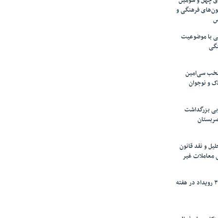
های چهل و سومین
ون‌های فرهنگی و
س
لمی با موضوعیت
نگی
تخب سی‌امین
ک و نوجوان
بی بزرگداشت
صربستان
یل و نقد قانون
ی معاملات غیر
برگزاری بیش از ۳۰۰ رویداد در هفته