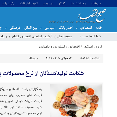
سرمقاله
یادداشت ها
گفتگو
درباره ما
تعرفه تبلیغات
ارتباط با ما
خانه
اقتصادی
اخبار بانک
سیاسی
بین الملل
فرهنگی
اج
شما اینجا هستید :
صفحه اصلی
آرشیو :
اسلایدر
,
اقتصادی
,
کشاورزی و دامد
گروه :
اسلایدر
/
اقتصادی
/
کشاورزی و دامداری
شناسه :
128665
04 جولای 2020 - 9:48
0
دیدگاه
شکایت تولیدکنندگان از نرخ محصولات پر
به گزارش واحد اقتصادی خبرگزا
قیمت های مصوب برای محصولات
قیمت خوراک دولتی تعیین شده
شود؛ مصرف کننده نیز کالا را ا
نرخ محصولات پروتئینی و شیرخ