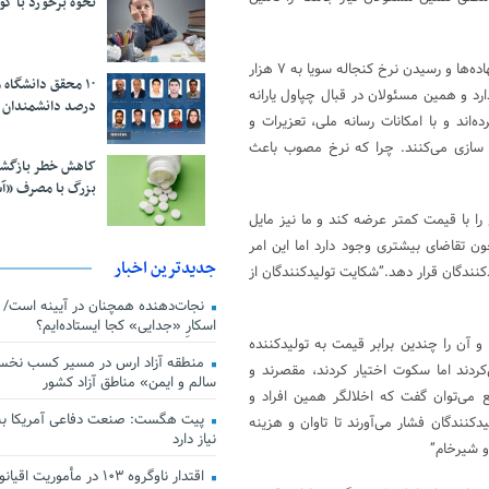
نحوه برخورد با ک
وی تصریح کرد: همین الان نیز می‌بینیم که با وجود افزایش چشمگیر قیمت نهاده‌ها و رسیدن نرخ کنجاله سویا به ۷ هزار
رد و همین مسئولان در قبال چپاول یارانه
درصد دانشمندان 
ند و با امکانات رسانه ملی، تعزیرات و
 سازی می‌کنند. چرا که نرخ مصوب باعث
کاهش خطر بازگش
بزرگ با مصرف «آ
ا با قیمت کمتر عرضه کند و ما نیز مایل
ر تومان هم عرضه کنیم چون تقاضای بیشتری وجود دارد اما این امر
جدیدترین اخبار
نندگان قرار دهد.”شکایت تولیدکنندگان از
اسکارِ «جدایی» کجا ایستاده‌ایم؟
اده‌ها را با ارز ۴۲۰۰ تومانی وارد کردند و آن را چندین برابر قیمت به تولیدکننده
منطقه آزاد ارس در مسیر کسب نخس
کردند اما سکوت اختیار کردند، مقصرند و
سالم و ایمن» مناطق آزاد کشور
 می‌توان گفت که اخلالگر همین افراد و
پیت هگست: صنعت دفاعی آمریکا به
کنندگان فشار می‌آورند تا تاوان و هزینه
نیاز دارد
و شیرخام”