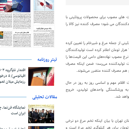
مت های مصوب برای محصولات پروتئینی با
نندگان می شود؛ مصرف کننده نیز کالا را
نی از جمله مرغ و شیرخام را تعیین کرده
و سازمان حمایت نیز طی اطلاعیه‌ای قیمت هر شانه ٣٠ عددی تخم مرغ را ٢٠ هزار تومان اعلام کرده است تولیدکنندگان
نرخ مصوب نهاده‌های دامی این قیمت‌ها را
تیتر روزنامه
 با نرخ مصوب به دست تولیدکننده می‌رسد؛ ضمن اینکه مصرف
ه و هم مصرف کننده متضرر می‌شوند.
اقیانوسی/
رزمایش میلان تص
ت اقلام مهم و اساسی روز به روز در حال
 به ورشکستگی واحدهای تولیدی، خروج
مقالات تحلیلی
واهد شد.
نمایشگاه فن‌نما، 
ایران است
ن تهران با بیان اینکه تخم مرغ دو نرخی
ه است، گفت: یک قیمت ساختگی از سوی دولت اعلام شده که ۹,۵۰۰ تومان برای هر کیلوگرم تخم مرغ است و