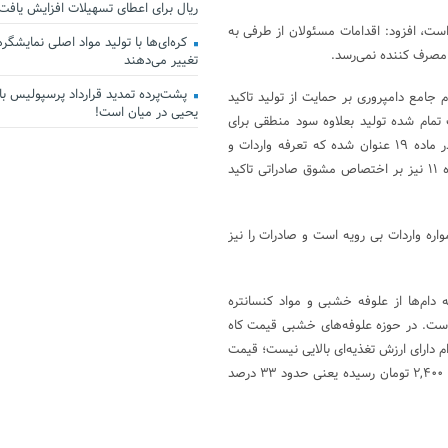
ریال برای اعطای تسهیلات افزایش یافت
ست، افزود: اقدامات مسئولان از طرفی به
کره‌ای‌ها با تولید مواد اصلی نمایشگرها 
 مصرف کننده نمی‌رسد.
تغییر می‌دهند
پشت‌پرده تمدید قرارداد پرسپولیس با 
جامع دامپروری بر حمایت از تولید تاکید
یحیی در میان است!
ر از قیمت تمام شده تولید بعلاوه سود منطقی برای
تولیدکننده باشد، دولت باید کالای تولیدی را خرید تضمینی کند. همچنین در ماده ۱۹ عنوان شده که تعرفه واردات و
صادرات باید به گونه‌ای برنامه ریزی شود که به نفع تولیدکننده باشد. در ماده ۱۱ نیز بر اختصاص مشوق صادراتی تاکید
واره واردات بی رویه است و صادرات را نیز
 دام‌ها از علوفه خشبی و مواد کنسانتره
 است. در حوزه علوفه‌های خشبی قیمت کاه
ره غذایی دام دارای ارزش تغذیه‌ای بالایی نیست؛ قیمت
یونجه خشک هم سال گذشته ۱,۸۰۰ تومان در هر کیلوگرم بوده که امسال به ۲,۴۰۰ تومان رسیده یعنی حدود ۳۳ درصد