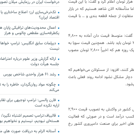
ی در بخش دیگری از سخنان خود قیمت هر کیلوگرم مرغ زنده را در بازار ۱۲ هزار تومان اعلام کرد و گفت: با این قیمت
درخواست ایران در رزمایش میلان تصو
ازار باید بین ۱۷ تا ۱۷ هزار و ۳۰۰ تومان باشد اما متأسفانه الان شاهد هستیم که در بازار
تک‌نرخی‌سازی ارز؛ اصلاح ساختاری یا
 در قالب‌های متفاوت از جمله قطعه بندی و … با قیمت
اقتصاد ایران؟
اعمال محدودیت‌های ترافیکی پایان هف
یکطرفه‌سازی مقطعی چالوس و هراز
این فعال بخش خصوصی با بیان اینکه بازار نهاده‌های همچنان مشکل دارد، گفت: متوسط قیمت دان آماده به ۴,۸۰۰
تومان رسیده در حالی که با تأمین نهاده به نرخ مصوب این نرخ کمتر از ۲,۸۰۰ تومان باید باشد. همچنین قیمت سویا به
دیپلمات سابق انگلیس:‌ ترامپ خواهان
نیست
بیش از ۷ هزار تومان و ذرت به بیش از ۲,۶۰۰ تومان رسیده، قیمت جوجه یک روزه هم که اخیراً ۲,۸۰۰ تومان مصوب
ارائه گزارش وزیر علوم درباره اعتراضات
جلسه هیأت دولت
نظر کنند، افزود: از مسئولان می‌خواهیم که
رشد ۶۱ هزار واحدی شاخص بورس
عت دچار مشکل نشود ادامه روند فعلی باعث
شود.
چگونه مواد روان‌گردان، خاطره را به 
می‌کند
فارن پالسی: ترامپ توجیهی برای تقابل
ارایه نکرده است
همچنین سید موسی رهنمایی، قائم مقام نظام صنفی کشاورزی و منابع طبیعی کشور در واکنش به تصویب قیمت ۲,۹۰۰
قالیباف:ترامپ تصمیم اشتباه نگیرد/ 
 کسب درآمد است و در صورتی که فعالیت
هسته‌ای نبودیم، نیستیم و نخواهیم بو
اه‌های اخیر برای صنعت دامپروری کشور رخ