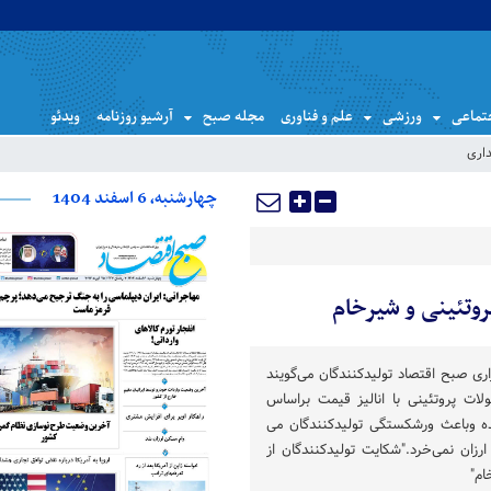
تماعی
ورزشی
علم و فناوری
مجله صبح
آرشیو روزنامه
ویدئو
اری
چهارشنبه، 6 اسفند 1404
وتئینی و شیرخام
ری صبح اقتصاد تولیدکنندگان می‌گویند
 پروتئینی با انالیز قیمت براساس
 وباعث ورشکستگی تولیدکنندگان می
رزان نمی‌خرد."شکایت تولیدکنندگان از
ام"