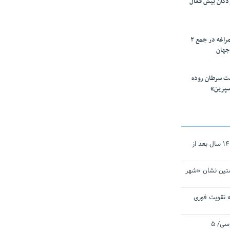
ودکان بیش فعال
۱۰ محقق دانشگاه مراغه در جمع ۲
جهان
ت سرطان روده
سپرین»
نجات‌دهنده‌ همچنان در آیینه است/ ۱۴ سال بعد از
تین نشان «شهر
 تقویت فوری
اقتدار ناوگروه ۱۰۳ در مأموریت‌ اقیانوسی/ ۵