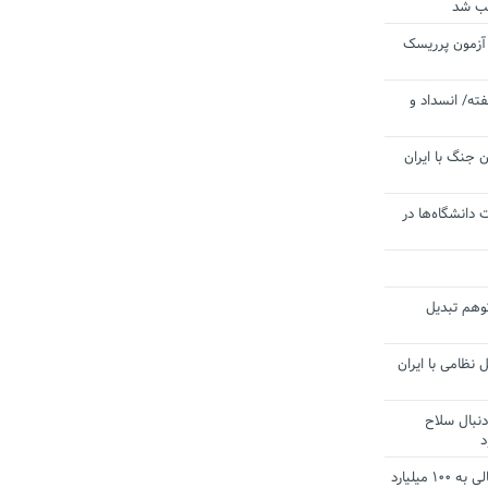
یب شد
 آزمون پرریسک
ته/ انسداد و
 جنگ با ایران
 دانشگاه‌ها در
توهم تبدیل
 نظامی با ایران
دنبال سلاح
د
آستانه الزام به دریافت صورت های مالی به ۱۰۰ میلیارد