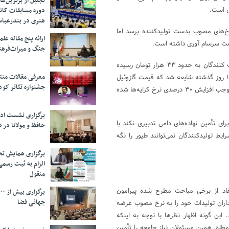
تجلیل از بر‌ترین‌
دوره مسابقات کان
هنری در بندرعبا
رخ‌های مصوب بدست تولیدکننده برسد اما
ارائه پنج مقاله ع
یمت سرسام آوری داشته است.
جنگ و میراث‌فره
این فعال بخش خصوصی درباره اینکه قیمت هر شانه تخم مرغ برای مصرف کنندگان به حدود ۳۳ هزار تومان رسیده
معرفی مقالات من
است، گفت: با شرایطی که وجود دارد این اتفاق عجیبی نیست. طی ۱۰ الی ۱۵ روز گذشته شایعه شد که قیمت گازوئیل
جشنواره تئاتر کود
قرار است افزایش یابد (که البته شایعه بود و تکذیب شد) اما همین مساله موجب افزایش ۳۰ درصدی نرخ کرایه‌ها شده
برگزاری نشست اد
رای تأمین نهاده‌های دامی تدبیری نکند با
حافظ و مولانا در 
ط تولیدکنندگان نمی‌توانند طیور را نگه
برگزاری همایش تحل
الزام به ثبت رسم
منقول
قاد از برخی مباحث مطرح شده پیرامون
جهانی فضا
داران تولیدات خود را به نرخ مصوب عرضه
 این گونه اظهار نظرها با توجه به اینکه
مطلق همین مسئولان نیاز جامعه را تأمین