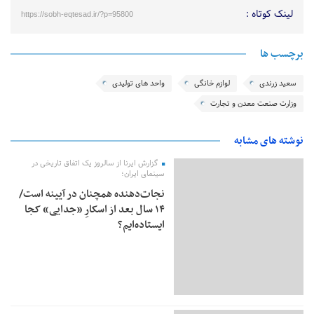
لینک کوتاه :
https://sobh-eqtesad.ir/?p=95800
برچسب ها
سعید زرندی
لوازم خانگی
واحد های تولیدی
وزارت صنعت معدن و تجارت
نوشته های مشابه
گزارش ایرنا از سالروز یک اتفاق تاریخی در
سینمای ایران؛
نجات‌دهنده‌ همچنان در آیینه است/
۱۴ سال بعد از اسکارِ «جدایی» کجا
ایستاده‌ایم؟