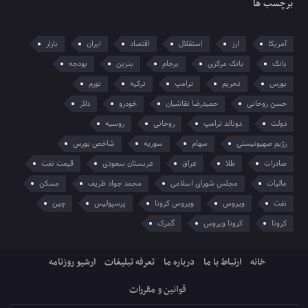
برچسب ها
آمریکا
ارز
استقلال
اقتصاد
ایران
بازار
بانک
بانک مرکزی
برجام
بنزین
بودجه
بورس
تحریم
ترامپ
ترکیه
تورم
حسن روحانی
حمیدرضا نقاشیان
خودرو
دلار
دولت
دونالد ترامپ
روحانی
روسیه
رژیم صهیونیستی
سهام
سوریه
شاخص بورس
صادرات
طلا
عراق
عربستان سعودی
قیمت نفت
مالیات
مجلس شورای اسلامی
محمد جواد ظریف
مسکن
نفت
ویروس
ویروس کرونا
پرسپولیس
چین
کرونا
کرونا ویروس
گمرک
خانه
ارتباط با ما
درباره ما
تعرفه تبلیغات
ارشیو روزنامه
قوانین و مقررات