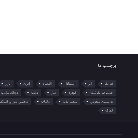
برچسب ها
آمریکا
ارز
استقلال
اقتصاد
ایران
بازار
حمیدرضا نقاشیان
خودرو
دلار
دولت
دونالد ترامپ
عربستان سعودی
قیمت نفت
مالیات
مجلس شورای اسلام
گمرک