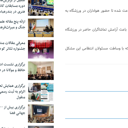
تجلیل از بر‌ترین‌
دوره مسابقات کان
اعث شده تا حضور هواداران در ورزشگاه به
هنری در بندرعبا
ارائه پنج مقاله ع
جنگ و میراث‌فره
وب باعث آرامش تماشاگران حاضر در ورزشگاه
معرفی مقالات من
د که با وساطت مسئولان انتظامی این مشکل
جشنواره تئاتر کود
برگزاری نشست اد
حافظ و مولانا در 
برگزاری همایش تحل
الزام به ثبت رسم
منقول
جهانی فضا