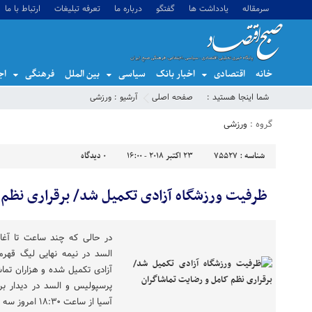
سرمقاله
یادداشت ها
گفتگو
درباره ما
تعرفه تبلیغات
ارتباط با ما
خانه
اقتصادی
اخبار بانک
سیاسی
بین الملل
فرهنگی
اج
شما اینجا هستید :
صفحه اصلی
آرشیو :
ورزشی
گروه :
ورزشی
شناسه :
75527
23 اکتبر 2018 - 16:00
0
دیدگاه
ظرفیت ورزشگاه آزادی تکمیل شد/ برقراری نظم 
در حالی که چند ساعت تا آغا
السد در نیمه نهایی لیگ قهرما
آزادی تکمیل شده و هزاران تماش
پرسپولیس و السد در دیدار بر
آسیا از ساعت ۱۸:۳۰ امروز سه شنبه در […]