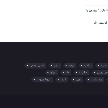
بازار تلویزیون را
اوسمار؛ پای
تحریم
ترامپ
ترکیه
تورم
حسن روحانی
ص بورس
صادرات
طلا
عراق
پرسپولیس
چین
کرونا
کرونا ویروس