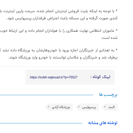
* با توجه به اینکه بلیت فروشی اینترنتی انجام شده، سرعت پایین اینترنت ب
کندی صورت گرفته و این مسئله باعث اعتراض طرفداران پرسپولیس شود.
* ماموران انتظامی نهایت همکاری را با هواداران انجام داده و این ارتباط خ
شده است.
* به تعدادی از خبرنگاران اجازه ورود با خودروهایشان به ورزشگاه داده نش
برطرف شد و خبرنگاران و عکاسان توانستند با خودرو وارد ورزشگاه شوند.
لینک کوتاه :
https://sobh-eqtesad.ir/?p=75527
برچسب ها
السد
پرسپولیس
ورزشکاه آزادی
نوشته های مشابه