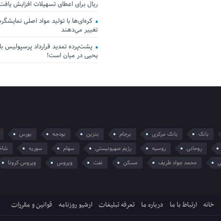
ریال برای اعطای تسهیلات افزایش یافت
کره‌ای‌ها با تولید مواد اصلی نمایشگرها 
تغییر می‌دهند
پشت‌پرده تمدید قرارداد پرسپولیس با 
یحیی در میان است!
بانک
بانک مرکزی
برجام
بنزین
بودجه
بورس
روحانی
روسیه
رژیم صهیونیستی
سهام
سوریه
شاخ
ی
محمد جواد ظریف
مسکن
نفت
ویروس
ویروس کرونا
خانه
ارتباط با ما
درباره ما
تعرفه تبلیغات
ارشیو روزنامه
قوانین و مقررات