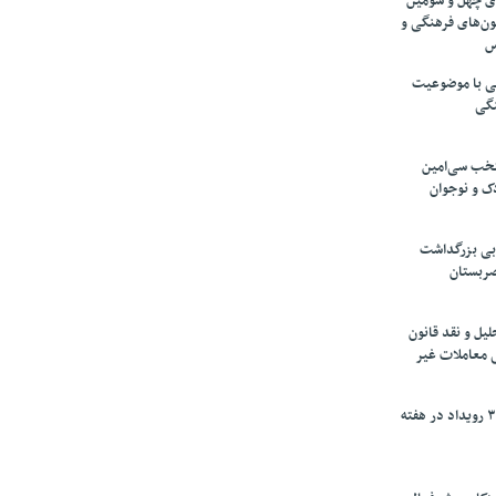
های چهل و سومین
ون‌های فرهنگی و
س
لمی با موضوعیت
نگی
تخب سی‌امین
ک و نوجوان
بی بزرگداشت
صربستان
یل و نقد قانون
ی معاملات غیر
برگزاری بیش از ۳۰۰ رویداد در هفته