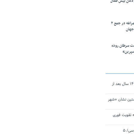
ودکان بیش فعال
۱۰ محقق دانشگاه مراغه در جمع ۲
جهان
ت سرطان روده
سپرین»
نجات‌دهنده‌ همچنان در آیینه است/ ۱۴ سال بعد از
تین نشان «شهر
 تقویت فوری
اقتدار ناوگروه ۱۰۳ در مأموریت‌ اقیانوسی/ ۵