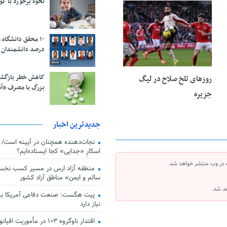
نحوه برخورد با ک
23 فوریه 2026
درصد دانشمندان 
کاهش خطر بازگش
روزهای تلخ صلاح در لیگ
بزرگ با مصرف «آ
جزیره
جدیدترین اخبار
اسکارِ «جدایی» کجا ایستاده‌ایم؟
 در وب منتشر خواهد شد.
منطقه آزاد ارس در مسیر کسب نخس
سالم و ایمن» مناطق آزاد کشور
هد شد.
پیت هگست: صنعت دفاعی آمریکا به
نیاز دارد