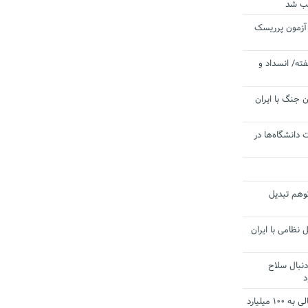
یب شد
 آزمون پرریسک
ته/ انسداد و
 جنگ با ایران
 دانشگاه‌ها در
توهم تبدیل
 نظامی با ایران
دنبال سلاح
د
آستانه الزام به دریافت صورت های مالی به ۱۰۰ میلیارد