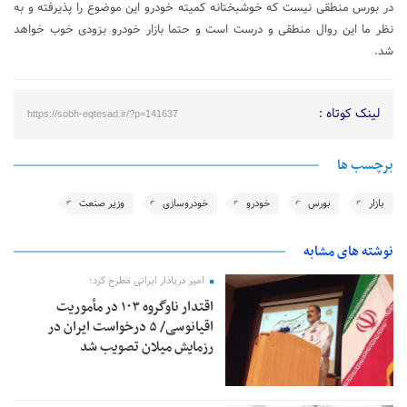
در بورس منطقی نیست که خوشبختانه کمیته خودرو این موضوع را پذیرفته و به
نظر ما این روال منطقی و درست است و حتما بازار خودرو بزودی خوب خواهد
شد.
لینک کوتاه :
https://sobh-eqtesad.ir/?p=141637
برچسب ها
بازار
بورس
خودرو
خودروسازی
وزیر صنعت
نوشته های مشابه
امیر دریادار ایرانی مطرح کرد؛
اقتدار ناوگروه ۱۰۳ در مأموریت‌
اقیانوسی/ ۵ درخواست ایران در
رزمایش میلان تصویب شد