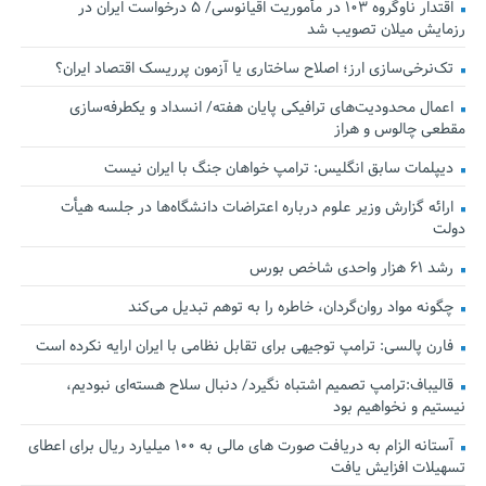
اقتدار ناوگروه ۱۰۳ در مأموریت‌ اقیانوسی/ ۵ درخواست ایران در
رزمایش میلان تصویب شد
تک‌نرخی‌سازی ارز؛ اصلاح ساختاری یا آزمون پرریسک اقتصاد ایران؟
اعمال محدودیت‌های ترافیکی پایان هفته/ انسداد و یکطرفه‌سازی
مقطعی چالوس و هراز
دیپلمات سابق انگلیس:‌ ترامپ خواهان جنگ با ایران نیست
ارائه گزارش وزیر علوم درباره اعتراضات دانشگاه‌ها در جلسه هیأت
دولت
رشد ۶۱ هزار واحدی شاخص بورس
چگونه مواد روان‌گردان، خاطره را به توهم تبدیل می‌کند
فارن پالسی: ترامپ توجیهی برای تقابل نظامی با ایران ارایه نکرده است
قالیباف:ترامپ تصمیم اشتباه نگیرد/ دنبال سلاح هسته‌ای نبودیم،
نیستیم و نخواهیم بود
آستانه الزام به دریافت صورت های مالی به ۱۰۰ میلیارد ریال برای اعطای
تسهیلات افزایش یافت