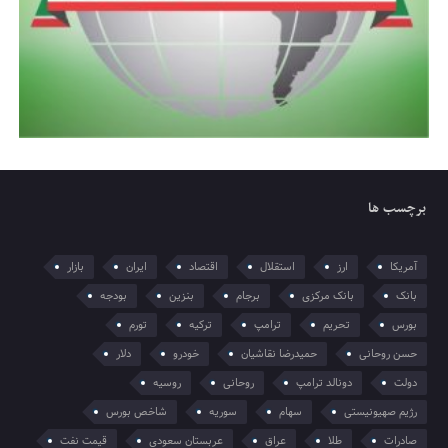
برچسب ها
آمریکا
ارز
استقلال
اقتصاد
ایران
بازار
بانک
بانک مرکزی
برجام
بنزین
بودجه
بورس
تحریم
ترامپ
ترکیه
تورم
حسن روحانی
حمیدرضا نقاشیان
خودرو
دلار
دولت
دونالد ترامپ
روحانی
روسیه
رژیم صهیونیستی
سهام
سوریه
شاخص بورس
صادرات
طلا
عراق
عربستان سعودی
قیمت نفت