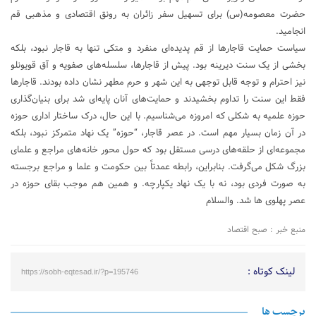
حضرت معصومه(س) برای تسهیل سفر زائران به رونق اقتصادی و مذهبی قم
انجامید.
سیاست حمایت قاجارها از قم پدیده‌ای منفرد و متکی تنها به قاجار نبود، بلکه
بخشی از یک سنت دیرینه بود. پیش از قاجارها، سلسله‌های صفویه و آق قویونلو
نیز احترام و توجه قابل توجهی به این شهر و حرم مطهر نشان داده بودند. قاجارها
فقط این سنت را تداوم بخشیدند و حمایت‌های آنان پایه‌ای شد برای بنیان‌گذاری
حوزه علمیه به شکلی که امروزه می‌شناسیم. با این حال، درک ساختار اداری حوزه
در آن زمان بسیار مهم است. در عصر قاجار، “حوزه” یک نهاد متمرکز نبود، بلکه
مجموعه‌ای از حلقه‌های درسی مستقل بود که حول محور خانه‌های مراجع و علمای
بزرگ شکل می‌گرفت. بنابراین، رابطه عمدتاً بین حکومت و علما و مراجع برجسته
به صورت فردی بود، نه با یک نهاد یکپارچه. و همین هم موجب بقای حوزه در
عصر پهلوی ها شد. والسلام
منبع خبر : صبح اقتصاد
لینک کوتاه :
https://sobh-eqtesad.ir/?p=195746
برچسب ها