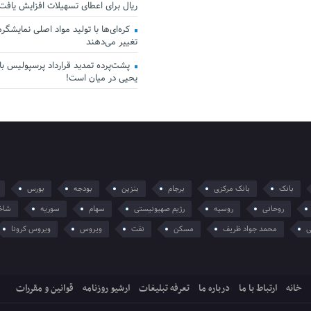
ریال برای اعطای تسهیلات افزایش یافت
کره‌ای‌ها با تولید مواد اصلی نمایشگرها 
تغییر می‌دهند
پشت‌پرده تمدید قرارداد پرسپولیس با 
یحیی در میان است!
بانک
بانک مرکزی
برجام
بنزین
بودجه
بورس
روحانی
روسیه
رژیم صهیونیستی
سهام
سوریه
شاخ
ی
محمد جواد ظریف
مسکن
نفت
ویروس
ویروس کرونا
خانه
ارتباط با ما
درباره ما
تعرفه تبلیغات
ارشیو روزنامه
قوانین و مقررات