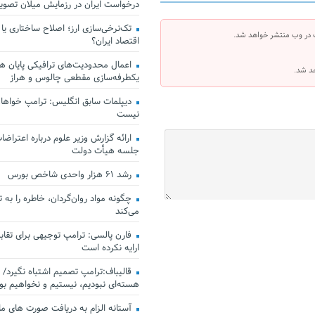
درخواست ایران در رزمایش میلان تصو
تک‌نرخی‌سازی ارز؛ اصلاح ساختاری یا
 در وب منتشر خواهد شد.
اقتصاد ایران؟
اعمال محدودیت‌های ترافیکی پایان هف
هد شد.
یکطرفه‌سازی مقطعی چالوس و هراز
دیپلمات سابق انگلیس:‌ ترامپ خواهان
نیست
ارائه گزارش وزیر علوم درباره اعتراضات
جلسه هیأت دولت
رشد ۶۱ هزار واحدی شاخص بورس
چگونه مواد روان‌گردان، خاطره را به 
می‌کند
فارن پالسی: ترامپ توجیهی برای تقابل
ارایه نکرده است
قالیباف:ترامپ تصمیم اشتباه نگیرد/ 
هسته‌ای نبودیم، نیستیم و نخواهیم بو