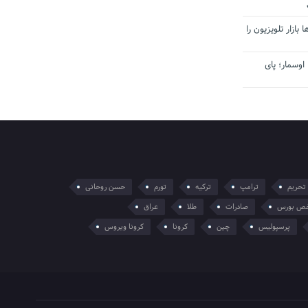
بازار تلویزیون را
اوسمار؛ پای
تحریم
ترامپ
ترکیه
تورم
حسن روحانی
ص بورس
صادرات
طلا
عراق
پرسپولیس
چین
کرونا
کرونا ویروس