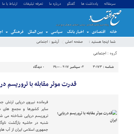
سرمقاله
یادداشت ها
گفتگو
درباره ما
تعرفه تبلیغات
ارتباط با ما
خانه
اقتصادی
اخبار بانک
سیاسی
بین الملل
فرهنگی
اج
شما اینجا هستید :
صفحه اصلی
آرشیو :
اجتماعی
گروه :
اجتماعی
شناسه :
30173
02 سپتامبر 2017 - 19:00
0
دیدگاه
قدرت موثر مقابله با تروریسم دری
فرمانده نیروی دریایی ارتش جم
سایر کشورها و مجمع های دری
تروریسم دریایی شناخته می شود
شنبه در حاشیه بازگشت ناوگر
جمهوری اسلامی ایران از آب ها