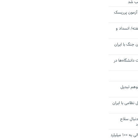
یب شد
 آزمون پرریسک
ته/ انسداد و
 جنگ با ایران
 دانشگاه‌ها در
توهم تبدیل
 نظامی با ایران
دنبال سلاح
د
آستانه الزام به دریافت صورت های مالی به ۱۰۰ میلیارد