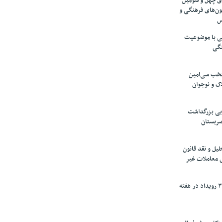
های چهل و سومین
ون‌های فرهنگی و
س
لمی با موضوعیت
نگی
تخب سی‌امین
ک و نوجوان
بی بزرگداشت
صربستان
یل و نقد قانون
ی معاملات غیر
برگزاری بیش از ۳۰۰ رویداد در هفته