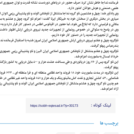
فرمانده نداجا خاطر نشان کرد: صرف حضور در دریاهای دوردست نشانه قدرت و توان جمهوری اسلا
علمی، صنعتی و هوش جوانان کشور دارد.
وی یادآور شد: چهل و هشتمین ناو گروه نداجا متشکل از ناوشکن الوند و ناو پشتیبانی رزمی لاوان ا
سیاری در بخش دیگری از سخنان خود به خبرنگار ایرنا گفت: اعزام ناو گروه چهل و هشتم به 
مکانی و فرامینی دارد که ابلاغ می شود، اما حضور در اقیانوس اطلس در دستور کار قرار دارد و به
وی در پاسخ به سئوالی در خصوص رونمایی از تجهیزات جدید نیروی دریایی ارتش اظهار داشت: 
رونمایی از تجهیزات جدید را در دستور کار خود داریم.
ناوگروه چهل و هفتم نیروی دریایی ارتش جمهوری اسلامی ایران امروز شنبه با استقبال فرمانده ند
بندرعباس پهلو گرفت.
خرداد امسال به ماموریت اعزام شد.
این ناو گروه پس از ۷۶ روز دریانوردی و طی مساف
پهلو گرفت.
این ناوگروه 
شناسایی ، ۵۲ کشتی تجاری و نفت کش مانیتورینگ و یک هزار و ۸۵۱ فروند واحد غیر نظامی در خلیج عدن را انجام داد.
آزاد اعزام شد.
لینک کوتاه :
https://sobh-eqtesad.ir/?p=30173
برچسب ها