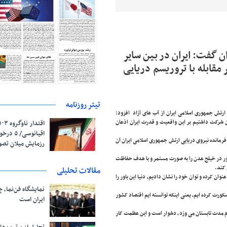
ن گفت: ایران در بین سایر
مقابله با تروریسم دریایی
تیتر روزنامه
 ارتش جمهوری اسلامی ایران از آب های آزاد افزود:
 شرکت داشتیم بر این واقعیت و قدرت ایران اذعان
اقیانوسی/
فرمانده نیروی دریایی ارتش جمهوری اسلامی ایران آن
رزمایش میلان تص
ستای اجرای تدابیر فرماندهی معظم کل قوا ازسال ۸۷ ماموریت حضور در خیلج عدن را به صورت مستمر و با هدف حفاظت
 کند.
مقالات تحلیلی
یاهای آزاد و دوردست عنوان کرده و توان خود را نشان دادیم، دنیا این باور را
نمایشگاه فن‌نما، 
ش می ‌دهد افزون بر چهار هزار و ۲۰۰ کشتی را تا امروز اسکورت کرده ایم، یعنی اینکه توانسته ایم اقتصاد کشور
ایران است
 مونسون با سرعت ۴۵ گره دریایی که در طول تمام مدت تابستان می وزد، دشوار است و این عظمت کار