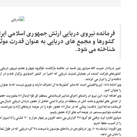
فرمانده نیروی دریایی ارتش جمهوری اسلامی ایرا
کشورها و مجمع های دریایی به عنوان قدرت موثر 
شناخته می شود.
امیر دریادار حبیب الله سیاری روز شنبه در حاشیه بازگشت ناوگروه چهل و هفتم نیروی دریایی
کشورهای شرکت کننده در همایش امنیت دریایی که اخیرا در کشور اندونزی برگزار شد و در آن
داشته و آن را ابراز می کردند.
وی ادامه داد: این واقعیتی است که سایر کشورها به آن اعتراف دارند و چیزی نیست که به عنوان 
را عنوان کنم.
وی اضافه کرد: این نیرو در را
از کشتی ‌های تجاری و نفت کش در منطقه در برابر نا امنی حاصل از حضور دزدان دریایی دنبال می
فرمانده نداجا ابراز داشت: زمانی که در سال ۸۷ حضور خود را در عرصه در
نداشت بتوانیم مستمر در عرصه آب‌ های آزاد حضور یابیم.
سیاری اشاره کرد: وقتی ناو گروه ۴۷ گزار
را از آسیب حفظ کنیم.
وی افزود: نزدیک به ۸۰ روز دریانوردی در بادهای
را نشان می دهد.