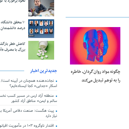
نحوه برخورد با ک
درصد دانشمندان 
25 فوریه 2026
کاهش خطر بازگش
بزرگ با مصرف «آ
جدیدترین اخبار
چگونه مواد روان‌گردان، خاطره
را به توهم تبدیل می‌کند
اسکارِ «جدایی» کجا ایستاده‌ایم؟
منطقه آزاد ارس در مسیر کسب نخس
سالم و ایمن» مناطق آزاد کشور
پیت هگست: صنعت دفاعی آمریکا به
نیاز دارد