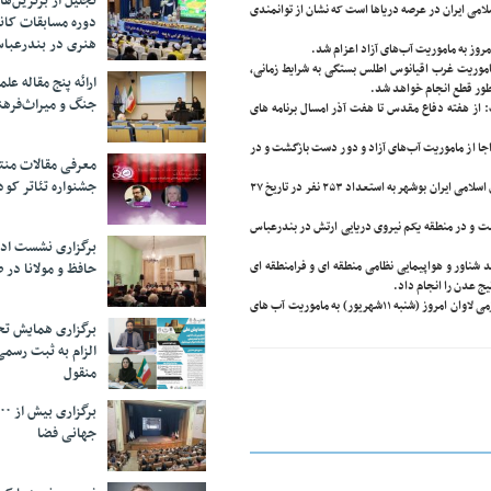
تجلیل از بر‌ترین‌
می ایران در عرصه دریاها است که نشان از توانمندی
دوره مسابقات کان
هنری در بندرعبا
مروز به ماموریت آب‌های آزاد اعزام شد.
ماموریت غرب اقیانوس اطلس بستگی به شرایط زمانی،
ارائه پنج مقاله ع
 طور قطع انجام خواهد شد.
جنگ و میراث‌فره
از هفته دفاع مقدس تا هفت آذر امسال برنامه ‌های
اجا از ماموریت آب‌های آزاد و دور دست بازگشت و در
معرفی مقالات من
جشنواره تئاتر کود
ناوگروه چهل و هفتم متشکل از ناوشکن جمهوری اسلامی ایران البرز و ناو پشتیبانی رزمی جمهوری اسلامی ایران بوشهر به استعداد ۲۵۳ نفر در تاریخ ۲۷
ت هشت هزار و ۵۰۰ مایل دریایی به کشور بازگشت و در منطقه یکم نیروی دریایی ارتش در بندرعباس
برگزاری نشست اد
در مدت ماموریت خود ۱۸ فروند واحد نظامی منطقه ای و فرا منطقه ای ، ۶۲۳ فروند شناور و هواپیمایی نظامی منطقه ای و فرامنطقه ای
حافظ و مولانا در 
هم چنین ناو گروه چهل و هشتم متشکل از ناوشکن جمهوری اسلامی ایران الوند و ناو پشتیبانی رزمی لاوان امروز (شنبه ۱۱شهریور) به ماموریت آب های
برگزاری همایش تحل
الزام به ثبت رسم
منقول
جهانی فضا