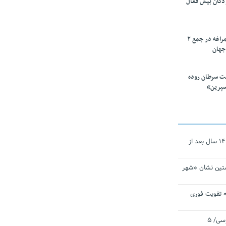
ودکان بیش فعال
۱۰ محقق دانشگاه مراغه در جمع ۲
جهان
ت سرطان روده
سپرین»
نجات‌دهنده‌ همچنان در آیینه است/ ۱۴ سال بعد از
تین نشان «شهر
 تقویت فوری
اقتدار ناوگروه ۱۰۳ در مأموریت‌ اقیانوسی/ ۵