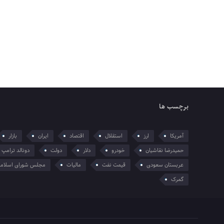
برچسب ها
آمریکا
ارز
استقلال
اقتصاد
ایران
بازار
حمیدرضا نقاشیان
خودرو
دلار
دولت
دونالد ترامپ
عربستان سعودی
قیمت نفت
مالیات
مجلس شورای اسلام
گمرک