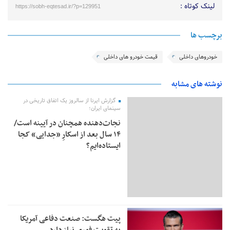
لینک کوتاه :
https://sobh-eqtesad.ir/?p=129951
برچسب ها
خودروهای داخلی
قیمت خودرو های داخلی
نوشته های مشابه
گزارش ایرنا از سالروز یک اتفاق تاریخی در
سینمای ایران؛
نجات‌دهنده‌ همچنان در آیینه است/
۱۴ سال بعد از اسکارِ «جدایی» کجا
ایستاده‌ایم؟
پیت هگست: صنعت دفاعی آمریکا