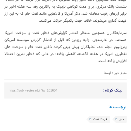
نشست بانک مرکزی، برای مدت کوتاهی نزدیک به بالاترین رقم سه هفته اخیر در
برابر ارزهای رقیب معامله شد. دلار آمریکا و کالاهایی مانند نفت خام که به این ارز
قیمت گذاری می‌شوند، خلاف جهت یکدیگر حرکت می‌کنند.
سرمایه‌گذاران همچنین منتظر انتشار گزارش‌های ذخایر نفت و سوخت آمریکا
هستند. در نظرسنجی اولیه رویترز که قبل از انتشار گزارش موسسه امریکن
پترولیوم انجام شد، تحلیلگران پیش بینی کردند ذخایر نفت خام و سوخت های
تقطیری آمریکا در هفته گذشته، کاهش یافته؛ در حالی که ذخایر بنزین احتمالا
افزایش یافته است.
منبع خبر : ایسنا
لینک کوتاه :
https://sobh-eqtesad.ir/?p=181604
برچسب ها
دلار
قیمت نفت