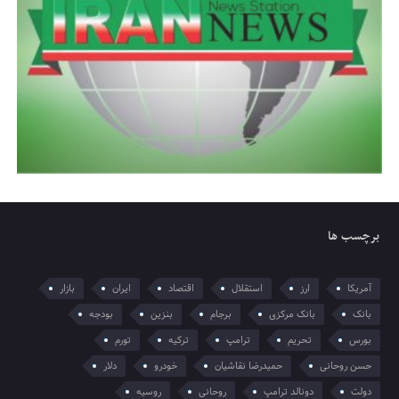
برچسب ها
آمریکا
ارز
استقلال
اقتصاد
ایران
بازار
بانک
بانک مرکزی
برجام
بنزین
بودجه
بورس
تحریم
ترامپ
ترکیه
تورم
حسن روحانی
حمیدرضا نقاشیان
خودرو
دلار
دولت
دونالد ترامپ
روحانی
روسیه