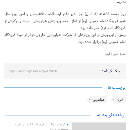
نداریم.
روز جمعه گذشته (۱۱ آبان) نیز مدیر دفتر ارتباطات، اطلاع‌رسانی و امور بین‌الملل
شهر فرودگاه امام خمینی (ره) از آغاز مجدد پروازهای هواپیمایی امارات و ترکیش از
فرودگاه امام (ره) خبر داده بود.
پیش از این پیش از این پروازهای ۱۱ شرکت هواپیمایی خارجی دیگر از مبدا فرودگاه
امام خمینی (ره) برقرار شده بود.
منبع خبر : ایرنا
لینک کوتاه :
https://sobh-eqtesad.ir/?p=178496
برچسب ها
ایران
هوانوردی
نوشته های مشابه
گزارش ایرنا از سالروز یک اتفاق تاریخی در
سینمای ایران؛