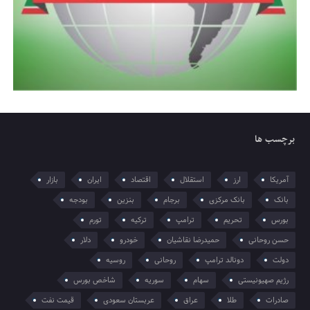
برچسب ها
آمریکا
ارز
استقلال
اقتصاد
ایران
بازار
بانک
بانک مرکزی
برجام
بنزین
بودجه
بورس
تحریم
ترامپ
ترکیه
تورم
حسن روحانی
حمیدرضا نقاشیان
خودرو
دلار
دولت
دونالد ترامپ
روحانی
روسیه
رژیم صهیونیستی
سهام
سوریه
شاخص بورس
صادرات
طلا
عراق
عربستان سعودی
قیمت نفت