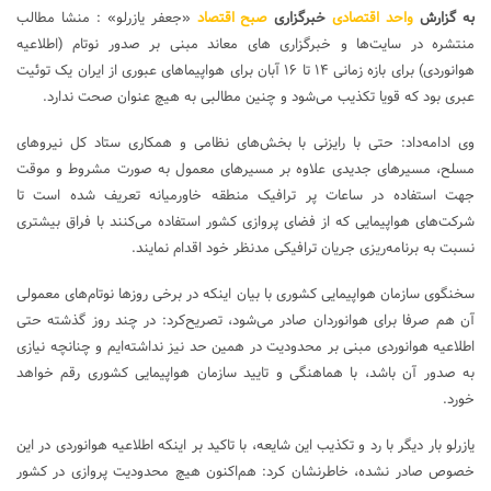
به گزارش
واحد اقتصادی
خبرگزاری
صبح اقتصاد
«جعفر یازرلو» : منشا مطالب
منتشره در سایت‌ها و خبرگزاری ‌های معاند مبنی بر صدور نوتام (اطلاعیه
هوانوردی) برای بازه زمانی ۱۴ تا ۱۶ آبان برای هواپیماهای عبوری از ایران یک توئیت
عبری بود که قویا تکذیب می‌شود و چنین مطالبی به هیچ عنوان صحت ندارد.
وی ادامه‌داد: حتی با رایزنی با بخش‌های نظامی و همکاری ستاد کل نیروهای
مسلح، مسیرهای جدیدی علاوه بر مسیرهای معمول به صورت مشروط و موقت
جهت استفاده در ساعات پر ترافیک منطقه خاورمیانه تعریف شده است تا
شرکت‌های هواپیمایی که از فضای پروازی کشور استفاده می‌کنند با فراق بیشتری
نسبت به برنامه‌ریزی جریان ترافیکی مدنظر خود اقدام نمایند.
سخنگوی سازمان هواپیمایی کشوری با بیان اینکه در برخی روزها نوتام‌های معمولی
آن هم صرفا برای هوانوردان صادر می‌شود، تصریح‌کرد:‌ در چند روز گذشته حتی
اطلاعیه هوانوردی مبنی بر محدودیت در همین حد نیز نداشته‌ایم و چنانچه نیازی
به صدور آن باشد، با هماهنگی و تایید سازمان هواپیمایی کشوری رقم خواهد
خورد.
یازرلو بار دیگر با رد و تکذیب این شایعه، با تاکید بر اینکه اطلاعیه هوانوردی در این
خصوص صادر نشده، خاطرنشان کرد: هم‌اکنون هیچ محدودیت پروازی در کشور