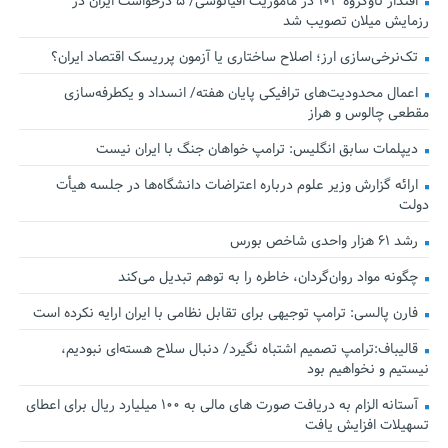
اقتدار ناوگروه ۱۰۳ در مأموریت‌ اقیانوسی/ ۵ درخواست ایران در
رزمایش میلان تصویب شد
تک‌نرخی‌سازی ارز؛ اصلاح ساختاری یا آزمون پرریسک اقتصاد ایران؟
اعمال محدودیت‌های ترافیکی پایان هفته/ انسداد و یکطرفه‌سازی
مقطعی چالوس و هراز
دیپلمات سابق انگلیس:‌ ترامپ خواهان جنگ با ایران نیست
ارائه گزارش وزیر علوم درباره اعتراضات دانشگاه‌ها در جلسه هیأت
دولت
رشد ۶۱ هزار واحدی شاخص بورس
چگونه مواد روان‌گردان، خاطره را به توهم تبدیل می‌کند
فارن پالسی: ترامپ توجیهی برای تقابل نظامی با ایران ارایه نکرده است
قالیباف:ترامپ تصمیم اشتباه نگیرد/ دنبال سلاح هسته‌ای نبودیم،
نیستیم و نخواهیم بود
آستانه الزام به دریافت صورت های مالی به ۱۰۰ میلیارد ریال برای اعطای
تسهیلات افزایش یافت