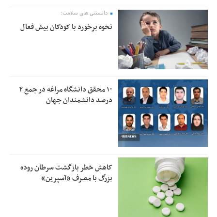
دانستنی های سلامت؛
نحوه برخورد با کودکان بیش فعال
۱۰ محقق دانشگاه مراغه در جمع ۲
درصد دانشمندان جهان
کاهش خطر بازگشت سرطان روده
بزرگ با مصرف «آسپرین»