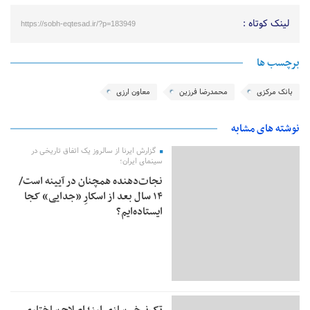
لینک کوتاه :
https://sobh-eqtesad.ir/?p=183949
برچسب ها
بانک مرکزی
محمدرضا فرزین
معاون ارزی
نوشته های مشابه
گزارش ایرنا از سالروز یک اتفاق تاریخی در
سینمای ایران؛
نجات‌دهنده‌ همچنان در آیینه است/
۱۴ سال بعد از اسکارِ «جدایی» کجا
ایستاده‌ایم؟