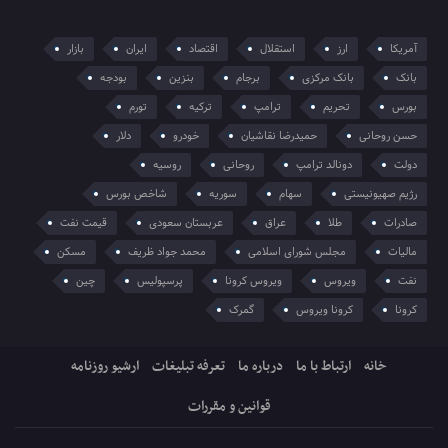
آمریکا
ارز
استقلال
اقتصاد
ایران
بازار
بانک
بانک مرکزی
برجام
بنزین
بودجه
بورس
تحریم
ترامپ
ترکیه
تورم
حسن روحانی
حمیدرضا نقاشیان
خودرو
دلار
دولت
دونالد ترامپ
روحانی
روسیه
رژیم صهیونیستی
سهام
سوریه
شاخص بورس
صادرات
طلا
عراق
عربستان سعودی
قیمت نفت
مالیات
مجلس شورای اسلامی
محمد جواد ظریف
مسکن
نفت
ویروس
ویروس کرونا
پرسپولیس
چین
کرونا
کرونا ویروس
گمرک
خانه
ارتباط با ما
درباره ما
تعرفه تبلیغات
ارشیو روزنامه
قوانین و مقررات