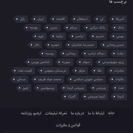
برچسب ها
آمریکا
ارز
استقلال
اقتصاد
ایران
بازار
بانک
بانک مرکزی
برجام
بنزین
بودجه
بورس
تحریم
ترامپ
ترکیه
تورم
حسن روحانی
حمیدرضا نقاشیان
خودرو
دلار
دولت
دونالد ترامپ
روحانی
روسیه
رژیم صهیونیستی
سهام
سوریه
شاخص بورس
صادرات
طلا
عراق
عربستان سعودی
قیمت نفت
مالیات
مجلس شورای اسلامی
محمد جواد ظریف
مسکن
نفت
ویروس
ویروس کرونا
پرسپولیس
چین
کرونا
کرونا ویروس
گمرک
خانه
ارتباط با ما
درباره ما
تعرفه تبلیغات
ارشیو روزنامه
قوانین و مقررات