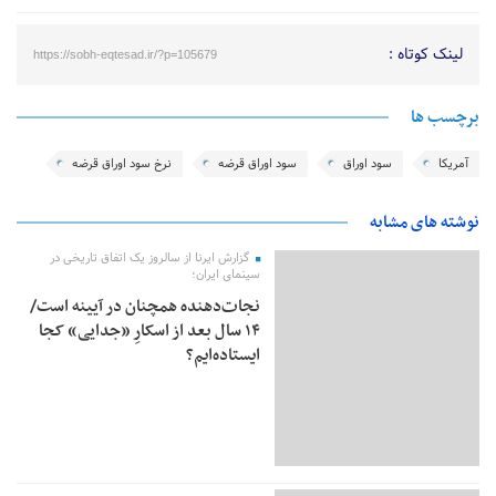
لینک کوتاه :
https://sobh-eqtesad.ir/?p=105679
برچسب ها
آمریکا
سود اوراق
سود اوراق قرضه
نرخ سود اوراق قرضه
نوشته های مشابه
گزارش ایرنا از سالروز یک اتفاق تاریخی در
سینمای ایران؛
نجات‌دهنده‌ همچنان در آیینه است/
۱۴ سال بعد از اسکارِ «جدایی» کجا
ایستاده‌ایم؟