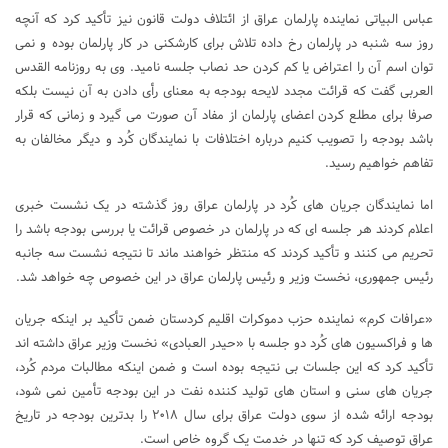
عباس البیاتی نماینده پارلمان عراق از ائتلاف دولت قانون نیز تأکید کرد که آنچه
روز سه شنبه در پارلمان رخ داده تلاش برای کارشکنی در کار پارلمان بوده و نمی
توان اسم آن را اعتراض یا کم کردن حد نصاب جلسه نامید. وی به روزنامه القدس
العربی گفت که قرائت مجدد لایحه بودجه به معنای رأی دادن به آن نیست بلکه
صرفا برای مطلع کردن اعضای پارلمان از مفاد آن صورت می گیرد و زمانی که قرار
باشد بودجه را تصویب کنیم درباره اختلافات با نمایندگان کُرد و دیگر مخالفان به
تفاهم خواهیم رسید.
اما نمایندگان جریان های کُرد در پارلمان عراق روز گذشته در یک نشست خبری
اعلام کردند هر جلسه ای که در پارلمان در خصوص قرائت یا بررسی بودجه باشد را
تحریم می کنند و تأکید کردند که منتظر خواهند ماند تا نتیجه نشست سه جانبه
رئیس جمهوری، نخست وزیر و رئیس پارلمان عراق در این خصوص چه خواهد شد.
«عرافات کرم» نماینده حزب دموکرات اقلیم کردستان ضمن تأکید بر اینکه جریان
ها و فراکسیون های کُرد دو جلسه با «حیدر العبادی» نخست وزیر عراق داشته اند
تأکید کرد که این جلسات بی نتیجه بوده است و ضمن اینکه مطالبات مردم کُرد،
جریان های سنی و استان های تولید کننده نفت در این بودجه تأمین نمی شود،
بودجه ارائه شده از سوی دولت عراق برای سال ۲۰۱۸ را بدترین بودجه در تاریخ
عراق توصیف کرد که تنها در خدمت یک گروه خاص است.