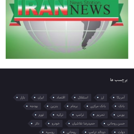
برچسب ها
آمریکا
ارز
استقلال
اقتصاد
ایران
بازار
بانک
بانک مرکزی
برجام
بنزین
بودجه
بورس
تحریم
ترامپ
ترکیه
تورم
حسن روحانی
حمیدرضا نقاشیان
خودرو
دلار
دولت
دونالد ترامپ
روحانی
روسیه