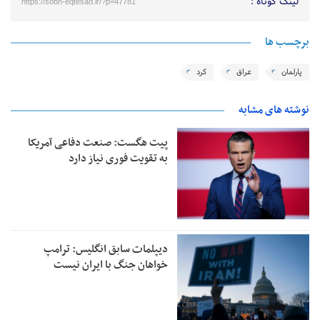
لینک کوتاه :
https://sobh-eqtesad.ir/?p=47781
برچسب ها
پارلمان
عراق
کرد
نوشته های مشابه
پیت هگست: صنعت دفاعی آمریکا
به تقویت فوری نیاز دارد
دیپلمات سابق انگلیس:‌ ترامپ
خواهان جنگ با ایران نیست