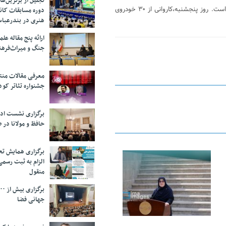
تجلیل از بر‌ترین‌
دولت ترکیه اخیرا عملیاتی را علیه گروه های تروریستی در سوریه آغاز کرده است. روز پنجشنبه،کاروانی از ۳۰ خودروی
دوره مسابقات کان
هنری در بندرعبا
ارائه پنج مقاله ع
جنگ و میراث‌فره
معرفی مقالات من
جشنواره تئاتر کود
برگزاری نشست اد
حافظ و مولانا در 
برگزاری همایش تحل
الزام به ثبت رسم
25 فوریه 2026
منقول
جهانی فضا