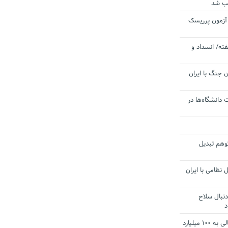
یب شد
 آزمون پرریسک
ته/ انسداد و
 جنگ با ایران
 دانشگاه‌ها در
توهم تبدیل
 نظامی با ایران
دنبال سلاح
د
آستانه الزام به دریافت صورت های مالی به ۱۰۰ میلیارد