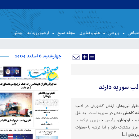
تماعی
ورزشی
علم و فناوری
مجله صبح
آرشیو روزنامه
ویدئو
چهارشنبه، 6 اسفند 1404
دلب سوریه دارند
قرار نیروهای ارتش کشورش در ادلب
نطقه کاهش تنش در سوریه است. به نقل
طیب اردوغان، رئیس جمهوری ترکیه با
 مرز مشترک دارد و لذا ترکیه با خطرات
روهای […]