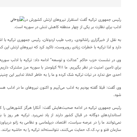
رئیس جمهوری ترکیه گفت استقرار نیروهای ارتش کشورش در
ادلب برای نظارت بر یکی از چهار منطقه کاهش تنش در سوریه است.
به نقل از خبرگزاری راشاتودی، رجب طیب اردوغان، رئیس جمهوری ترکیه با اش
دارد و لذا ترکیه با خطرات زیادی روبروست، تاکید کرد که نیروهای ارتش این کشو
وی در نشست حزب حاکم “عدالت و توسعه” ادامه داد: ترکیه با ادلب سوریه 
برای تامین امنیت در نظر بگیریم. ما ۹۱۱ کیلومتر با 
احدی حق ندارد در نیات ترکیه شک کرده و ما را به خاطر اتخاذ تدابیر این چنی
وی گفت: قبلا گفته بودیم به ادلب می‌آییم و اکنون نیروهای ما در ادلب هس
شود.
رئیس جمهوری ترکیه در ادامه صحبت‌هایش گفت: آنکارا هرگز کشورهایی را که از
استانداردهای دوگانه در قبال کشور دارند از یاد نمی‌برد. ترکیه هر روز ب
نمی‌توانند ما را در عرصه سیاست، اقتصاد، دیپلماسی و نظامی به زانو دربیاور
سازمان فتو و پ.ک.ک حمایت می‌کنند، نتوانسته‌اند ترکیه را به حاشیه برانند.