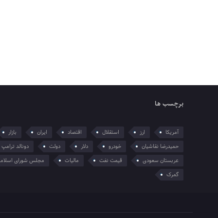
برچسب ها
آمریکا
ارز
استقلال
اقتصاد
ایران
بازار
حمیدرضا نقاشیان
خودرو
دلار
دولت
دونالد ترامپ
عربستان سعودی
قیمت نفت
مالیات
مجلس شورای اسلام
گمرک