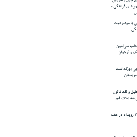
های چهل و سومین
ون‌های فرهنگی و
س
لمی با موضوعیت
نگی
تخب سی‌امین
ک و نوجوان
بی بزرگداشت
صربستان
یل و نقد قانون
ی معاملات غیر
برگزاری بیش از ۳۰۰ رویداد در هفته