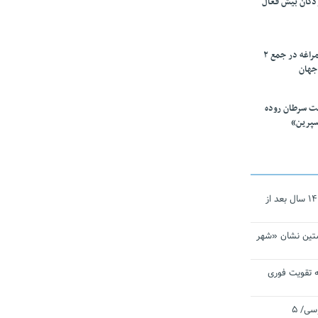
ودکان بیش فعال
۱۰ محقق دانشگاه مراغه در جمع ۲
جهان
ت سرطان روده
سپرین»
نجات‌دهنده‌ همچنان در آیینه است/ ۱۴ سال بعد از
تین نشان «شهر
 تقویت فوری
اقتدار ناوگروه ۱۰۳ در مأموریت‌ اقیانوسی/ ۵