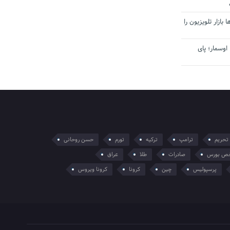
بازار تلویزیون را
اوسمار؛ پای
تحریم
ترامپ
ترکیه
تورم
حسن روحانی
ص بورس
صادرات
طلا
عراق
پرسپولیس
چین
کرونا
کرونا ویروس