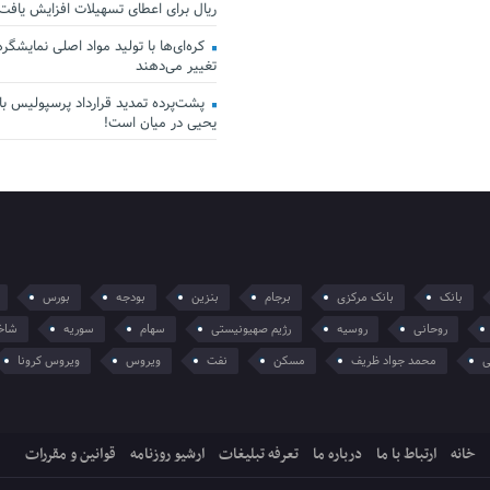
ریال برای اعطای تسهیلات افزایش یافت
کره‌ای‌ها با تولید مواد اصلی نمایشگرها 
تغییر می‌دهند
پشت‌پرده تمدید قرارداد پرسپولیس با 
یحیی در میان است!
بانک
بانک مرکزی
برجام
بنزین
بودجه
بورس
روحانی
روسیه
رژیم صهیونیستی
سهام
سوریه
شاخ
ی
محمد جواد ظریف
مسکن
نفت
ویروس
ویروس کرونا
خانه
ارتباط با ما
درباره ما
تعرفه تبلیغات
ارشیو روزنامه
قوانین و مقررات