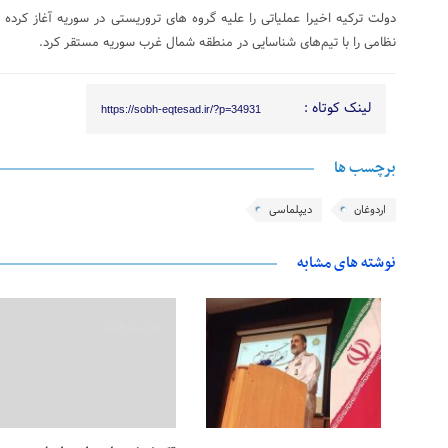
نظامی را با تیم‌های شناسایی در منطقه شمال غرب سوریه مستقر کرد.
لینک کوتاه :
https://sobh-eqtesad.ir/?p=34931
برچسب ها
اردوغان
دیپلماسی
نوشته های مشابه
28 فوریه 2026
28 فوریه 2026