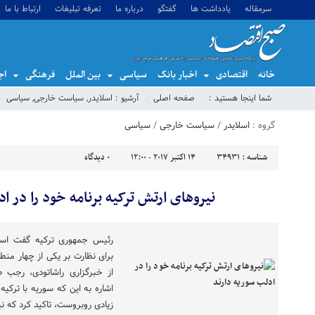
سرمقاله
یادداشت ها
گفتگو
درباره ما
تعرفه تبلیغات
ارتباط با ما
خانه
اقتصادی
اخبار بانک
سیاسی
بین الملل
فرهنگی
اج
شما اینجا هستید :
صفحه اصلی
آرشیو :
اسلایدر
,
سیاست خارجی
,
سیاسی
گروه :
اسلایدر
/
سیاست خارجی
/
سیاسی
شناسه :
34931
14 اکتبر 2017 - 12:00
0
دیدگاه
نیروهای ارتش ترکیه برنامه خود را در ا
رئیس جمهوری ترکیه گفت است
برای نظارت بر یکی از چهار م
از خبرگزاری راشاتودی، رجب 
اشاره به این که سوریه با ترکیه
زیادی روبروست، تاکید کرد که نی