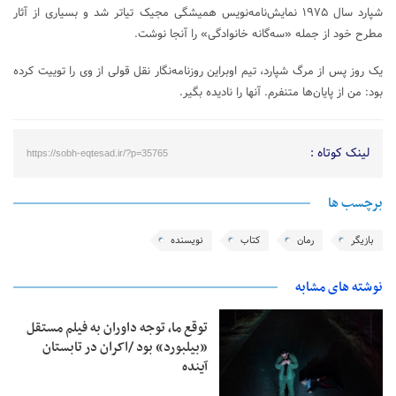
شپارد سال ۱۹۷۵ نمایش‌نامه‌نویس همیشگی مجیک تیاتر شد و بسیاری از آثار
مطرح خود از جمله «سه‌گانه خانوادگی» را آنجا نوشت.
یک روز پس از مرگ شپارد، تیم اوبراین روزنامه‌نگار نقل قولی از وی را توییت کرده
بود: من از پایان‌ها متنفرم. آنها را نادیده بگیر.
لینک کوتاه :
https://sobh-eqtesad.ir/?p=35765
برچسب ها
بازیگر
رمان
کتاب
نویسنده
نوشته های مشابه
توقع ما، توجه داوران به فیلم مستقل
«بیلبورد» بود /اکران در تابستان
آینده