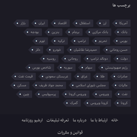
برچسب ها
آمریکا
ارز
استقلال
اقتصاد
ایران
بازار
بانک
بانک مرکزی
برجام
بنزین
بودجه
بورس
تحریم
ترامپ
ترکیه
تورم
حسن روحانی
حمیدرضا نقاشیان
خودرو
دلار
دولت
دونالد ترامپ
روحانی
روسیه
رژیم صهیونیستی
سهام
سوریه
شاخص بورس
صادرات
طلا
عراق
عربستان سعودی
قیمت نفت
مالیات
مجلس شورای اسلامی
محمد جواد ظریف
مسکن
نفت
ویروس
ویروس کرونا
پرسپولیس
چین
کرونا
کرونا ویروس
گمرک
خانه
ارتباط با ما
درباره ما
تعرفه تبلیغات
ارشیو روزنامه
قوانین و مقررات