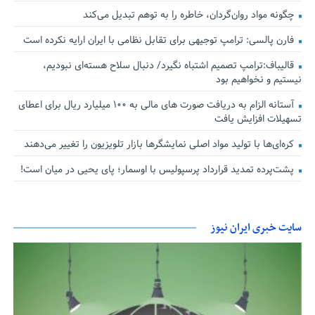
چگونه مواد روان‌گردان، خاطره را به توهم تبدیل می‌کند
فارن پالسی: ترامپ توجیهی برای تقابل نظامی با ایران ارایه نکرده است
قالیباف:ترامپ تصمیم اشتباه نگیرد/ دنبال سلاح هسته‌ای نبودیم،
نیستیم و نخواهیم بود
آستانه الزام به دریافت صورت های مالی به ۱۰۰ میلیارد ریال برای اعطای
تسهیلات افزایش یافت
کره‌ای‌ها با تولید مواد اصلی نمایشگرها بازار تلویزیون را تغییر می‌دهند
پشت‌پرده تمدید قرارداد پرسپولیس با اوسمار؛ پای یحیی در میان است!
سایت خبری ایران نیوز