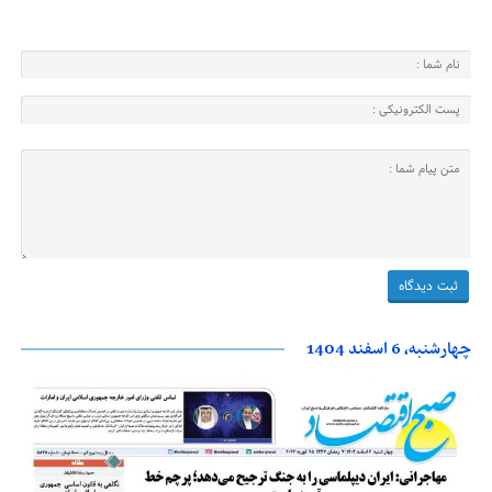
چهارشنبه، 6 اسفند 1404