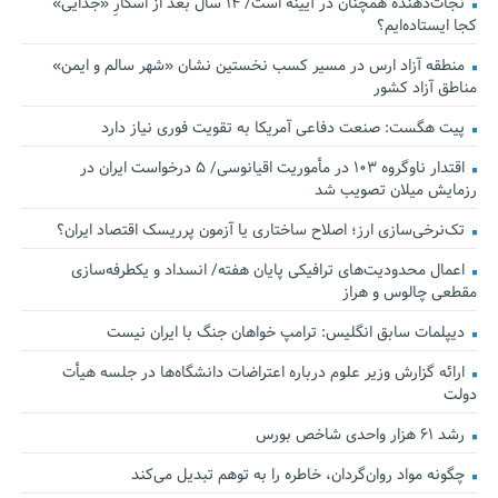
نجات‌دهنده‌ همچنان در آیینه است/ ۱۴ سال بعد از اسکارِ «جدایی»
کجا ایستاده‌ایم؟
منطقه آزاد ارس در مسیر کسب نخستین نشان «شهر سالم و ایمن»
مناطق آزاد کشور
پیت هگست: صنعت دفاعی آمریکا به تقویت فوری نیاز دارد
اقتدار ناوگروه ۱۰۳ در مأموریت‌ اقیانوسی/ ۵ درخواست ایران در
رزمایش میلان تصویب شد
تک‌نرخی‌سازی ارز؛ اصلاح ساختاری یا آزمون پرریسک اقتصاد ایران؟
اعمال محدودیت‌های ترافیکی پایان هفته/ انسداد و یکطرفه‌سازی
مقطعی چالوس و هراز
دیپلمات سابق انگلیس:‌ ترامپ خواهان جنگ با ایران نیست
ارائه گزارش وزیر علوم درباره اعتراضات دانشگاه‌ها در جلسه هیأت
دولت
رشد ۶۱ هزار واحدی شاخص بورس
چگونه مواد روان‌گردان، خاطره را به توهم تبدیل می‌کند