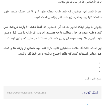
بروز نارضایتی ها در بین مردم بودیم.
وی با تایید این موضوع که باید یارانه دهک های ۸ و ۹ نیز حذف شود، اظهار
داشت: تنها باید به افراد زیر خط فقر یارانه پرداخت شود.
پازوکی با بیان اینکه اکنون شاهد آن هستیم که
فقط دهک ۱۰ یارانه دریافت نمی
کند و بقیه مردم در حال دریافت یارانه هستند
، افزود: اگر یارانه را مبنا قرار دهیم،
باید بگوییم ۹۰ درصد مردم ایران زیر خط فقر هستند! در حالی که چنین نیست.
این استاد دانشگاه علامه طباطبایی تاکید کرد:
تنها باید کسانی از یارانه ها و کمک
های دولتی استفاده کنند که واقعا احتیاج داشته و زیر خط فقر باشند
.
منبع خبر : ایرنا
لینک کوتاه :
https://sobh-eqtesad.ir/?p=181382