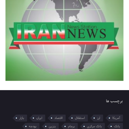
برچسب ها
آمریکا
ارز
استقلال
اقتصاد
ایران
بازار
بانک
بانک مرکزی
برجام
بنزین
بودجه