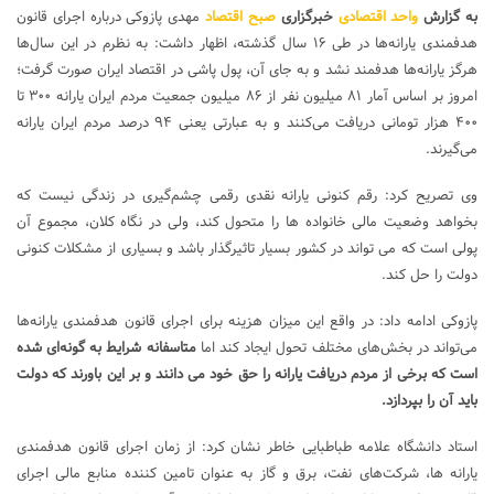
به گزارش
واحد اقتصادی
خبرگزاری
صبح اقتصاد
مهدی پازوکی درباره اجرای قانون
هدفمندی یارانه‌ها در طی ۱۶ سال گذشته، اظهار داشت: به نظرم در این سال‌ها
هرگز یارانه‌ها هدفمند نشد و به جای آن، پول پاشی در اقتصاد ایران صورت گرفت؛
امروز بر اساس آمار ۸۱ میلیون نفر از ۸۶ میلیون جمعیت مردم ایران یارانه ۳۰۰ تا
۴۰۰ هزار تومانی دریافت می‌کنند و به عبارتی یعنی ۹۴ درصد مردم ایران یارانه
می‌گیرند.
وی تصریح کرد: رقم کنونی یارانه‌ نقدی رقمی چشم‌گیری در زندگی نیست که
بخواهد وضعیت مالی خانواده ها را متحول کند، ولی در نگاه کلان، مجموع آن
پولی است که می تواند در کشور بسیار تاثیرگذار باشد و بسیاری از مشکلات کنونی
دولت را حل کند.
پازوکی ادامه داد: در واقع این میزان هزینه برای اجرای قانون هدفمندی یارانه‌ها
می‌تواند در بخش‌های مختلف تحول ایجاد کند اما
متاسفانه شرایط به گونه‌ای شده
است که برخی از مردم دریافت یارانه را حق خود می دانند و بر این باورند که دولت
باید آن را بپردازد.
استاد دانشگاه علامه طباطبایی خاطر نشان کرد: از زمان اجرای قانون هدفمندی
یارانه ها، شرکت‌های نفت، برق و گاز به عنوان تامین کننده منابع مالی اجرای