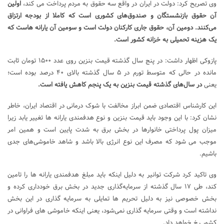
وی تصریح کرد: دولت در ایران در واقع سه حقوق به مردم پرداخت می کند،
اولین
آن حقوق بازنشستگان و صندوق‌های کشوری است که کاملا از بودجه ارتزاق
می‌کنند. دومین آن، حقوق جاری کارکنان دولت است و سومین آن یارانه هاست که
یک هزینه تحمیلی به خزانه کشور است.
پازوکی اظهار داشت: در پنج سال گذشته قیمت بنزین روی عدد ۱۵۰۰ تومان ثابت
مانده در حالی که متوسط تورم در ۵ سال گذشته بالای ۴۰ درصد بوده است؛
یعنی
در سال‌های گذشته قیمت بنزین به یک پنجم کاهش یافته است.
این کارشناس اقتصادی ضمن ابراز مخالفت با شوک درمانی در اقتصاد ایران، خاطر
نشان کرد: با این وجود باید قیمت بنزین و نوع هدفمندی یارانه ها تغییر یابد زیرا
میزان پول پرداختی خانوارها در بخش برق به شدت پایین است و همین امر
موجب می شود که مصرف این نوع انرژی بالا باشد و شاهد خاموشی‌های جدی
باشیم.
وی تاکید کرد شرکت توانیر به دلیل اینکه باید مبلغ هدفمندی یارانه ها را تامین
کند، طی ۱۷ سال گذشته از سرمایه‌گذاری جدید در بخش برق خودداری کرده و
بخش خصوصی نیز به دلیل تحریم ها تمایلی به سرمایه گذاری در این بخش
نداشته است و وقتی سرمایه گذاری نمی‌شود، یعنی اینکه خاموشی های فراوانی در
کشور رخ خواهد داد.