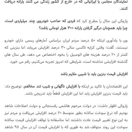
نمایندگان مجلس یا ایرانیانی که در خارج از کشور زندگی می کنند یارانه دریافت
کنند.
پازوکی این مثال را مطرح کرد که
فردی که صاحب خودروی چند میلیاردی است،
چرا باید همچنان درگیر گرفتن یارانه ۳۰۰ هزار تومانی باشد؟
وی با یادآوری اینکه ۵۰ درصد مردم ایران براساس آمارهای رسمی دارای خودرو
نیستند، گفت: وقتی کرایه تاکسی سالی ۳۰ درصد افزایش می‌یابد اما بنزینی که
کمتر از ۲۰ درصد هزینه های اتومبیل را بخود اختصاص می دهد، طی سال های
گذشته افزایشی نداشته است، شرایطی که امروز تجربه می‌کنیم، رقم می خورد.
افزایش قیمت بنزین باید با شیبی ملایم باشد
این اقتصاددان با تاکید بر اینکه
با افزایش ناگهانی و شیب تند مخالفم
، توضیح داد:
باید قیمت بنزین افزایش یابد اما این افزایش قطعاً باید تدریجی باشد.
پازوکی اظهار داشت: در دولت مرحوم هاشمی رفسنجانی و دولت اصلاحات شاهد
بودیم که نرخ سوخت سالانه بطور متوسط ۲۰ درصد افزایش می‌یافت و مردم نیز
به این نوع تغییر قیمت عادت داشتند اما متاسفانه با توقف افزایش قیمت سالانه
سوخت این روند متوقف شد به طوری که با افزایش قیمت آن در سال ۹۸ شاهد