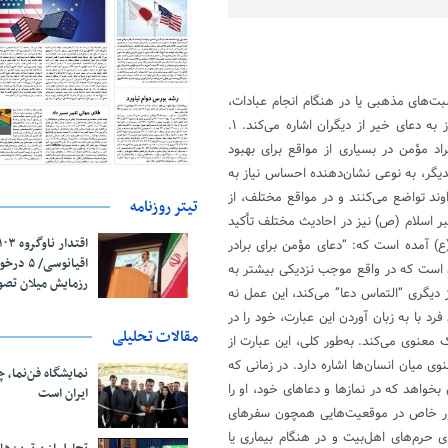
سبت‌های مذهبی یا در هنگام انجام عبادات،
نشان از توجه به برکت و رحمت خداوند دارد و به نوعی به درخواست و نیاز به دعای خیر از دیگران اشاره می‌کند. ۱.
اد مؤمن در بسیاری از مواقع برای بهبود
دیگر، به نوعی نشان‌دهنده احساس نیاز به
ند تواضع می‌کنند و در مواقع مختلف، از
تیتر روزنامه
امبر اسلام (ص) نیز در احادیث مختلف تأکید
(ع) آمده است که: “دعای مؤمن برای برادر
اقیانوسی/
ن است که در واقع موجب نزدیکی بیشتر به
رزمایش میلان تص
فردی از دیگری “التماس دعا” می‌کند، این عمل نه
رد با به زبان آوردن این عبارت، خود را در
مقالات تحلیلی
معنوی می‌کند. به‌طور کلی، این عبارت از
 میان انسان‌ها اشاره دارد. در زمانی که
نمایشگاه فن‌نما، 
خواهد که در نمازها و دعاهای خود، او را
ایران است
ا” به طور خاص در موقعیت‌هایی همچون سفرهای
ی حرم‌های اهل‌بیت و در هنگام بیماری یا