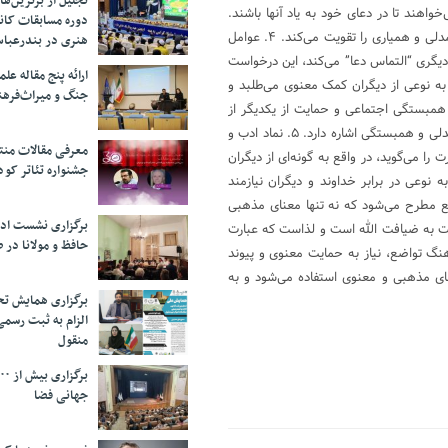
تجلیل از بر‌ترین‌
خواهند تا در دعای خود به یاد آنها باشند.
دوره مسابقات کان
این نوع درخواست، علاوه بر ایجاد پیوند معنوی میان افراد، به نوعی حس همدلی و همیاری را تقویت می‌کند. ۴. عوامل
هنری در بندرعبا
دیگری “التماس دعا” می‌کند، این درخواست
ارائه پنج مقاله ع
به نوعی از دیگران کمک معنوی می‌طلبد و
جنگ و میراث‌فره
همبستگی اجتماعی و حمایت از یکدیگر از
اصول مهم است. بنابراین، این عبارت به نوعی به یک احساس اجتماعی از همدلی و همبستگی اشاره دارد. ۵. نماد ادب و
معرفی مقالات من
 را می‌گوید، در واقع به گونه‌ای از دیگران
جشنواره تئاتر کود
 نوعی در برابر خداوند و دیگران نیازمند
ضع مطرح می‌شود که نه تنها معنای مذهبی
برگزاری نشست اد
زست به ضیافت الله است و لذاست که عبارت
حافظ و مولانا در 
نگ تواضع، نیاز به حمایت معنوی و پیوند
های مذهبی و معنوی استفاده می‌شود و به
برگزاری همایش تحل
الزام به ثبت رسم
منقول
جهانی فضا