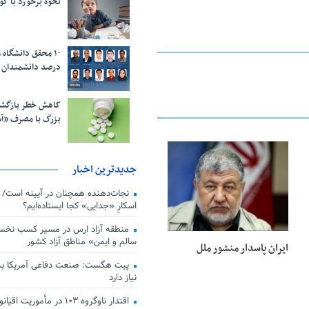
نحوه برخورد با ک
درصد دانشمندان 
کاهش خطر بازگش
بزرگ با مصرف «آ
22 فوریه 2026
جدیدترین اخبار
اسکارِ «جدایی» کجا ایستاده‌ایم؟
منطقه آزاد ارس در مسیر کسب نخس
سالم و ایمن» مناطق آزاد کشور
ایران پاسدار منشور ملل
پیت هگست: صنعت دفاعی آمریکا به
نیاز دارد