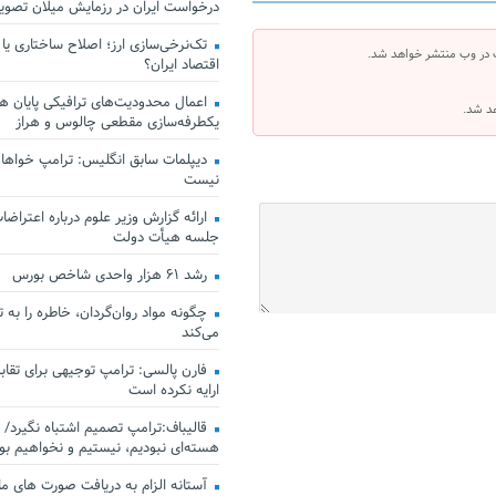
درخواست ایران در رزمایش میلان تصو
تک‌نرخی‌سازی ارز؛ اصلاح ساختاری یا
 در وب منتشر خواهد شد.
اقتصاد ایران؟
اعمال محدودیت‌های ترافیکی پایان هف
هد شد.
یکطرفه‌سازی مقطعی چالوس و هراز
دیپلمات سابق انگلیس:‌ ترامپ خواهان
نیست
ارائه گزارش وزیر علوم درباره اعتراضات
جلسه هیأت دولت
رشد ۶۱ هزار واحدی شاخص بورس
چگونه مواد روان‌گردان، خاطره را به 
می‌کند
فارن پالسی: ترامپ توجیهی برای تقابل
ارایه نکرده است
قالیباف:ترامپ تصمیم اشتباه نگیرد/ 
هسته‌ای نبودیم، نیستیم و نخواهیم بو