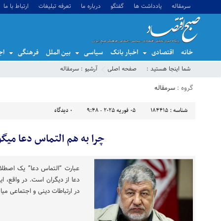
سرمقاله
یادداشت ها
گفتگو
درباره ما
تعرفه تبلیغات
ارتباط با ما
خانه
اقتصادی
اخبار بانک
سیاسی
بین الملل
فرهنگی
اج
شما اینجا هستید :
صفحه اصلی
آرشیو :
سرمقاله
گروه :
سرمقاله
شناسه :
184415
05 فوریه 2025 - 9:48
0
دیدگاه
چرا به هم التماس دعا میگ
عبارت “التماس دعا” یک اصطل
دعا از دیگران است. در واقع، ا
در ارتباطات دینی و اجتماعی میان