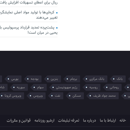
ریال برای اعطای تسهیلات افزایش یافت
کره‌ای‌ها با تولید مواد اصلی نمایشگرها 
تغییر می‌دهند
پشت‌پرده تمدید قرارداد پرسپولیس با 
یحیی در میان است!
بانک
بانک مرکزی
برجام
بنزین
بودجه
بورس
روحانی
روسیه
رژیم صهیونیستی
سهام
سوریه
شاخ
ی
محمد جواد ظریف
مسکن
نفت
ویروس
ویروس کرونا
خانه
ارتباط با ما
درباره ما
تعرفه تبلیغات
ارشیو روزنامه
قوانین و مقررات