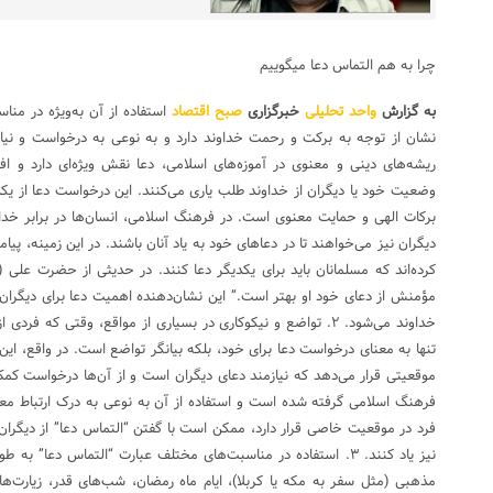
چرا به هم التماس دعا میگوییم
به گزارش
واحد
تحلیلی
خبرگزاری
صبح اقتصاد
استفاده از آن به‌ویژه در منا
ریشه‌های دینی و معنوی در آموزه‌های اسلامی، دعا نقش ویژه‌ای دارد و افر
وضعیت خود یا دیگران از خداوند طلب یاری می‌کنند. این درخواست دعا از یک
برکات الهی و حمایت معنوی است. در فرهنگ اسلامی، انسان‌ها در برابر خداو
دیگران نیز می‌خواهند تا در دعاهای خود به یاد آنان باشند. در این زمینه، پی
کرده‌اند که مسلمانان باید برای یکدیگر دعا کنند. در حدیثی از حضرت علی 
مؤمنش از دعای خود او بهتر است.” این نشان‌دهنده اهمیت دعا برای دیگرا
خداوند می‌شود. ۲. تواضع و نیکوکاری در بسیاری از مواقع، وقتی که 
تنها به معنای درخواست دعا برای خود، بلکه بیانگر تواضع است. در واقع، این ف
موقعیتی قرار می‌دهد که نیازمند دعای دیگران است و از آن‌ها درخواست کمک 
فرهنگ اسلامی گرفته شده است و استفاده از آن به نوعی به درک ارتباط معنوی
فرد در موقعیت خاصی قرار دارد، ممکن است با گفتن “التماس دعا” از دیگران ب
نیز یاد کنند. ۳. استفاده در مناسبت‌های مختلف عبارت “التماس دع
مذهبی (مثل سفر به مکه یا کربلا)، ایام ماه رمضان، شب‌های قدر، زیارت‌ها