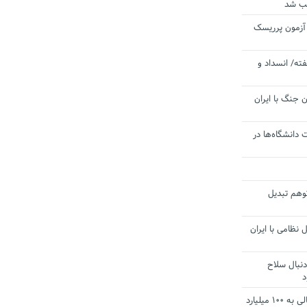
یب شد
 آزمون پرریسک
ته/ انسداد و
 جنگ با ایران
 دانشگاه‌ها در
توهم تبدیل
 نظامی با ایران
دنبال سلاح
د
آستانه الزام به دریافت صورت های مالی به ۱۰۰ میلیارد