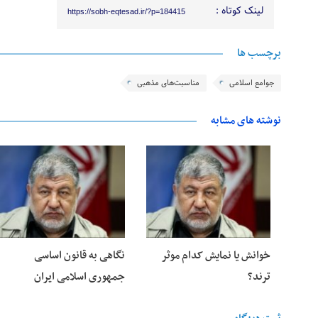
لینک کوتاه :
https://sobh-eqtesad.ir/?p=184415
برچسب ها
جوامع اسلامی
مناسبت‌های مذهبی
نوشته های مشابه
24 فوریه 2026
23 فوریه 2026
خوانش یا نمایش کدام موثر
نگاهی به قانون اساسی
ترند؟
جمهوری اسلامی ایران