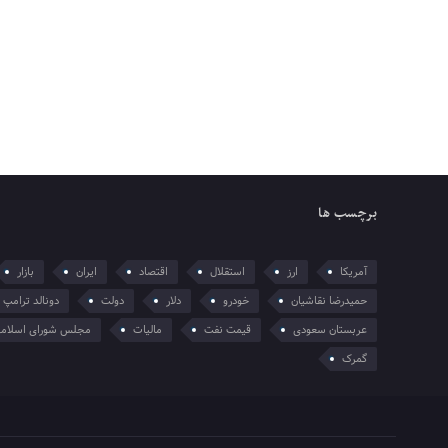
برچسب ها
آمریکا
ارز
استقلال
اقتصاد
ایران
بازار
حمیدرضا نقاشیان
خودرو
دلار
دولت
دونالد ترامپ
عربستان سعودی
قیمت نفت
مالیات
مجلس شورای اسلام
گمرک