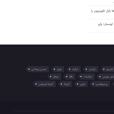
بازار تلویزیون را
اوسمار؛ پای
تحریم
ترامپ
ترکیه
تورم
حسن روحانی
ص بورس
صادرات
طلا
عراق
پرسپولیس
چین
کرونا
کرونا ویروس