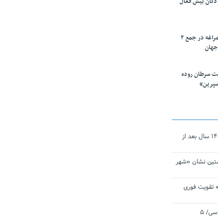
ودکان بیش فعال
۱۰ محقق دانشگاه مراغه در جمع ۲
جهان
ت سرطان روده
سپرین»
نجات‌دهنده‌ همچنان در آیینه است/ ۱۴ سال بعد از
تین نشان «شهر
 تقویت فوری
اقتدار ناوگروه ۱۰۳ در مأموریت‌ اقیانوسی/ ۵