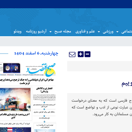
تماعی
ورزشی
علم و فناوری
مجله صبح
آرشیو روزنامه
ویدئو
چهارشنبه، 6 اسفند 1404
وییم
اح فارسی است که به معنای درخواست
ین عبارت نوعی از ادب و تواضع است که
 مسلمانان به کار می‌رود.