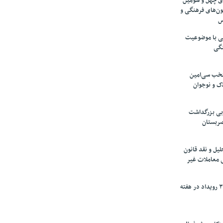
های چهل و سومین
ون‌های فرهنگی و
س
لمی با موضوعیت
نگی
تخب سی‌امین
ک و نوجوان
بی بزرگداشت
صربستان
یل و نقد قانون
ی معاملات غیر
برگزاری بیش از ۳۰۰ رویداد در هفته