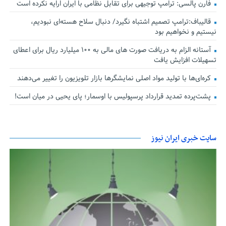
فارن پالسی: ترامپ توجیهی برای تقابل نظامی با ایران ارایه نکرده است
قالیباف:ترامپ تصمیم اشتباه نگیرد/ دنبال سلاح هسته‌ای نبودیم،
نیستیم و نخواهیم بود
آستانه الزام به دریافت صورت های مالی به ۱۰۰ میلیارد ریال برای اعطای
تسهیلات افزایش یافت
کره‌ای‌ها با تولید مواد اصلی نمایشگرها بازار تلویزیون را تغییر می‌دهند
پشت‌پرده تمدید قرارداد پرسپولیس با اوسمار؛ پای یحیی در میان است!
سایت خبری ایران نیوز