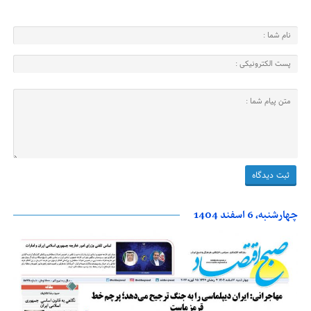
چهارشنبه، 6 اسفند 1404