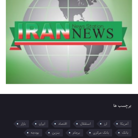
برچسب ها
آمریکا
ارز
استقلال
اقتصاد
ایران
بازار
بانک
بانک مرکزی
برجام
بنزین
بودجه