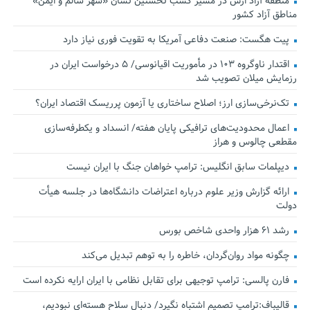
منطقه آزاد ارس در مسیر کسب نخستین نشان «شهر سالم و ایمن»
مناطق آزاد کشور
پیت هگست: صنعت دفاعی آمریکا به تقویت فوری نیاز دارد
اقتدار ناوگروه ۱۰۳ در مأموریت‌ اقیانوسی/ ۵ درخواست ایران در
رزمایش میلان تصویب شد
تک‌نرخی‌سازی ارز؛ اصلاح ساختاری یا آزمون پرریسک اقتصاد ایران؟
اعمال محدودیت‌های ترافیکی پایان هفته/ انسداد و یکطرفه‌سازی
مقطعی چالوس و هراز
دیپلمات سابق انگلیس:‌ ترامپ خواهان جنگ با ایران نیست
ارائه گزارش وزیر علوم درباره اعتراضات دانشگاه‌ها در جلسه هیأت
دولت
رشد ۶۱ هزار واحدی شاخص بورس
چگونه مواد روان‌گردان، خاطره را به توهم تبدیل می‌کند
فارن پالسی: ترامپ توجیهی برای تقابل نظامی با ایران ارایه نکرده است
قالیباف:ترامپ تصمیم اشتباه نگیرد/ دنبال سلاح هسته‌ای نبودیم،