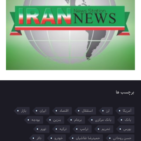
برچسب ها
آمریکا
ارز
استقلال
اقتصاد
ایران
بازار
بانک
بانک مرکزی
برجام
بنزین
بودجه
بورس
تحریم
ترامپ
ترکیه
تورم
حسن روحانی
حمیدرضا نقاشیان
خودرو
دلار