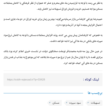
به نظر می رسد با توجه به فرارسیدن ماه های محرم و صفر که همواره از نظر فرهنگی با کاهش معاملات
مسکن مواجه هستیم، خرید و فروش اوراق تسهیلات نیز کاهش یابد.
حمیدرضا چراغی کارشناس بازار سرمایه می‌گوید: بهترین زمان برای خرید اوراق در دو ماه جاری است و
احتمال افزایش مجدد آنها در آذرماه وجود دارد.
به خصوص که کارشناسان پیش بینی می کنند روند افزایش معاملات مسکن با توجه به کاهش نرخ سود
سپرده های بانکی در ماه ها آتی نیز ادامه خواهد داشت.
در عین حال روز سه شنبه محمدباقر نوبخت سخنگوی دولت در نشست خبری اعلام کرده بود بانک
مرکزی قصد دارد تا پایان سال باز هم از نرخ سود سپرده ها بکاهد که این موضوع به جذاب تر شدن بازار
مسکن در ماه های آتی کمک خواهد کرد.
لینک کوتاه :
https://sobh-eqtesad.ir/?p=33428
برچسب ها
تسهیلات
سود سپرده
مسکن