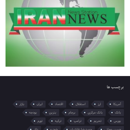
برچسب ها
آمریکا
ارز
استقلال
اقتصاد
ایران
بازار
بانک
بانک مرکزی
برجام
بنزین
بودجه
بورس
تحریم
ترامپ
ترکیه
تورم
حسن روحانی
حمیدرضا نقاشیان
خودرو
دلار