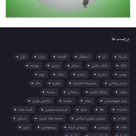
برچسب ها
آمریکا
ارز
استقلال
اقتصاد
ایران
بازار
بانک
بانک مرکزی
برجام
بنزین
بودجه
بورس
تحریم
ترامپ
ترکیه
تورم
حسن روحانی
حمیدرضا نقاشیان
خودرو
دلار
دولت
دونالد ترامپ
روحانی
روسیه
رژیم صهیونیستی
سهام
سوریه
شاخص بورس
صادرات
طلا
عراق
عربستان سعودی
قیمت نفت
مالیات
مجلس شورای اسلامی
محمد جواد ظریف
مسکن
نفت
ویروس
ویروس کرونا
پرسپولیس
چین