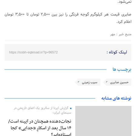
نمی‌شود.
صابری قیمت هر کیلوگرم گوجه فرنگی را نیز بین ۲,۵۰۰ تومان تا ۳,۵۰۰ تومان
اعلام کرد.
منبع خبر : مهر
لینک کوتاه :
https://sobh-eqtesad.ir/?p=96572
برچسب ها
حسین صابری
سیب زمینی
نوشته های مشابه
گزارش ایرنا از سالروز یک اتفاق تاریخی در
سینمای ایران؛
نجات‌دهنده‌ همچنان در آیینه است/
۱۴ سال بعد از اسکارِ «جدایی» کجا
ایستاده‌ایم؟