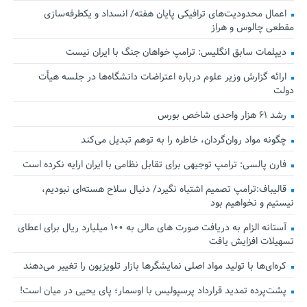
اعمال محدودیت‌های ترافیکی پایان هفته/ انسداد و یکطرفه‌سازی
مقطعی چالوس و هراز
دیپلمات سابق انگلیس:‌ ترامپ خواهان جنگ با ایران نیست
ارائه گزارش وزیر علوم درباره اعتراضات دانشگاه‌ها در جلسه هیأت
دولت
رشد ۶۱ هزار واحدی شاخص بورس
چگونه مواد روان‌گردان، خاطره را به توهم تبدیل می‌کند
فارن پالسی: ترامپ توجیهی برای تقابل نظامی با ایران ارایه نکرده است
قالیباف:ترامپ تصمیم اشتباه نگیرد/ دنبال سلاح هسته‌ای نبودیم،
نیستیم و نخواهیم بود
آستانه الزام به دریافت صورت های مالی به ۱۰۰ میلیارد ریال برای اعطای
تسهیلات افزایش یافت
کره‌ای‌ها با تولید مواد اصلی نمایشگرها بازار تلویزیون را تغییر می‌دهند
پشت‌پرده تمدید قرارداد پرسپولیس با اوسمار؛ پای یحیی در میان است!