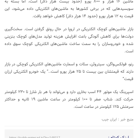
ماشین ۱۶ هزار و ۸۰۰ یورو (حدود بیست هزار دلار) است، اما بسته به
سوبسید‌هایی که در برخی کشورها به ماشین‌های الکتریکی داده می‌شود، این
قیمت به ۱۲ هزار یورو (حدود ۱۴ هزار دلار) کاهش خواهد یافت.
بازار ماشین‌های کوچک الکتریکی در اروپا در حال رونق گرفتن است. سخت‌گیری
دولت‌ها برای کاهش آلودگی باعث افزایش هزینه تولید مدل‌های کوچک بنزینی
شده و خودروسازان را به سمت ساخت ماشین‌های الکتریکی کوچک سوق داده
است.
رنو، فولکس‌واگن، سیتروئن، سئات و اسمارت ماشین‌های الکتریکی کوچکی در بازار
دارند که قیمتشان بین بیست تا ۲۵ هزار یورو است..” یک خودرو الکتریکی ارزان
قیمت”
اسپرینگ یک موتور ۴۴ اسب بخاری دارد و می‌تواند با هر بار شارژ تا ۲۳۰ کیلومتر
حرکت کند. شتاب صفر تا ۱۰۰ کیلومتر در ساعت ماشین ۱۹ ثانیه و حداکثر
سرعتش ۱۲۵ کیلومتر در ساعت است.
منبع خبر : ایران جیب
لینک کوتاه :
https://sobh-eqtesad.ir/?p=148117