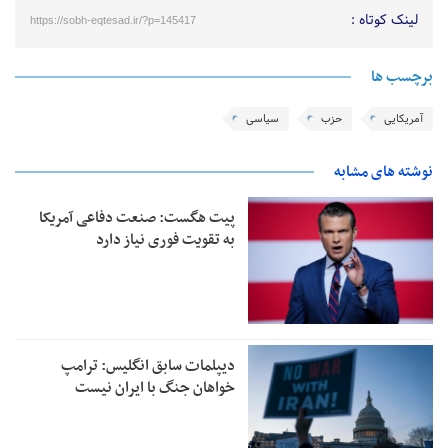
لینک کوتاه :
https://sobh-eqtesad.ir/?p=145417
برچسب ها
آمریکایی
حزب
سیاسی
نوشته های مشابه
پیت هگست: صنعت دفاعی آمریکا
به تقویت فوری نیاز دارد
دیپلمات سابق انگلیس:‌ ترامپ
خواهان جنگ با ایران نیست