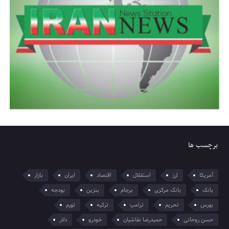
برچسب ها
آمریکا
ارز
استقلال
اقتصاد
ایران
بازار
بانک
بانک مرکزی
برجام
بنزین
بودجه
بورس
تحریم
ترامپ
ترکیه
تورم
حسن روحانی
حمیدرضا نقاشیان
خودرو
دلار